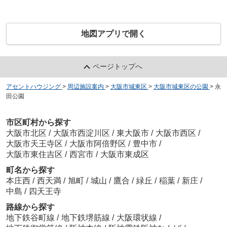
地図アプリで開く
ページトップへ
アセントハウジング
>
周辺施設案内
>
大阪市城東区
>
大阪市城東区の公園
>
永
田公園
市区町村から探す
大阪市北区
/
大阪市西淀川区
/
東大阪市
/
大阪市西区
/
大阪市天王寺区
/
大阪市阿倍野区
/
豊中市
/
大阪市東住吉区
/
西宮市
/
大阪市東成区
町名から探す
本庄西
/
西天満
/
旭町
/
城山
/
鷹合
/
緑丘
/
稲葉
/
新庄
/
中島
/
四天王寺
路線から探す
地下鉄谷町線
/
地下鉄堺筋線
/
大阪環状線
/