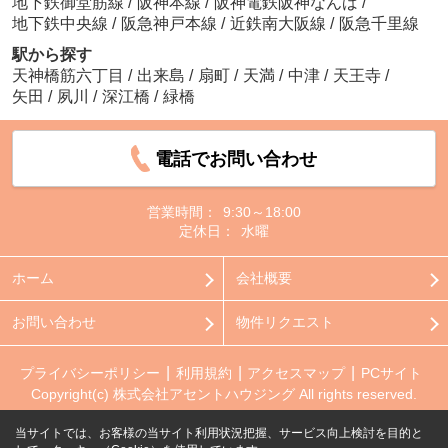
地下鉄御堂筋線
/
阪神本線
/
阪神電鉄阪神なんば
/
地下鉄中央線
/
阪急神戸本線
/
近鉄南大阪線
/
阪急千里線
駅から探す
天神橋筋六丁目
/
出来島
/
扇町
/
天満
/
中津
/
天王寺
/
矢田
/
夙川
/
深江橋
/
緑橋
電話でお問い合わせ
営業時間：
9:30～18:00
定休日：
水曜
ホーム
会社概要
お問い合わせ
物件リクエスト
プライバシーポリシー
利用規約
アクセスマップ
PCサイト
Copyright(c) 株式会社アセントハウジング All rights reserved.
当サイトでは、お客様の当サイト利用状況把握、サービス向上検討を目的と