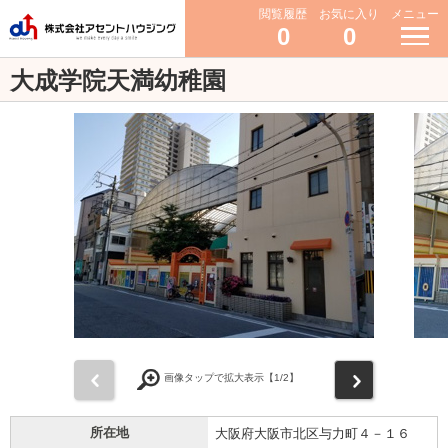
閲覧履歴
お気に入り
メニュー
0
0
大成学院天満幼稚園
前
次
画像タップで拡大表示【
1
/2】
所在地
大阪府大阪市北区与力町４－１６