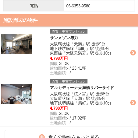
電話
06-6353-9580
施設周辺の物件
売買｜中古マンション
サンメゾン与力
大阪環状線「天満」駅 徒歩9分
地下鉄堺筋線「扇町」駅 徒歩8分
東西線「大阪天満宮」駅 徒歩10分
4,798万円
間取:
3LDK
建物面積:
- / 23.41坪
土地面積:
- / -
売買｜中古マンション
アルカディーナ天満橋リバーサイド
大阪環状線「桜ノ宮」駅 徒歩5分
大阪環状線「天満」駅 徒歩9分
地下鉄堺筋線「扇町」駅 徒歩10分
4,798万円
間取:
2LDK
建物面積:
- / 17.02坪
土地面積:
- / -
近くの物件をもっと見る