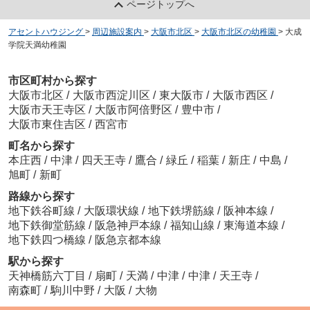
ページトップへ
アセントハウジング
>
周辺施設案内
>
大阪市北区
>
大阪市北区の幼稚園
>
大成
学院天満幼稚園
市区町村から探す
大阪市北区
/
大阪市西淀川区
/
東大阪市
/
大阪市西区
/
大阪市天王寺区
/
大阪市阿倍野区
/
豊中市
/
大阪市東住吉区
/
西宮市
町名から探す
本庄西
/
中津
/
四天王寺
/
鷹合
/
緑丘
/
稲葉
/
新庄
/
中島
/
旭町
/
新町
路線から探す
地下鉄谷町線
/
大阪環状線
/
地下鉄堺筋線
/
阪神本線
/
地下鉄御堂筋線
/
阪急神戸本線
/
福知山線
/
東海道本線
/
地下鉄四つ橋線
/
阪急京都本線
駅から探す
天神橋筋六丁目
/
扇町
/
天満
/
中津
/
中津
/
天王寺
/
南森町
/
駒川中野
/
大阪
/
大物