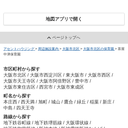
地図アプリで開く
ページトップへ
アセントハウジング
>
周辺施設案内
>
大阪市北区
>
大阪市北区の保育園
>
茶屋
中津保育園
市区町村から探す
大阪市北区
/
大阪市西淀川区
/
東大阪市
/
大阪市西区
/
大阪市天王寺区
/
大阪市阿倍野区
/
豊中市
/
大阪市東住吉区
/
西宮市
/
大阪市東成区
町名から探す
本庄西
/
西天満
/
旭町
/
城山
/
鷹合
/
緑丘
/
稲葉
/
新庄
/
中島
/
四天王寺
路線から探す
地下鉄谷町線
/
地下鉄堺筋線
/
大阪環状線
/