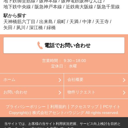
地下鉄御堂筋線
/
阪神本線
/
阪神電鉄阪神なんば
/
地下鉄中央線
/
阪急神戸本線
/
近鉄南大阪線
/
阪急千里線
駅から探す
天神橋筋六丁目
/
出来島
/
扇町
/
天満
/
中津
/
天王寺
/
矢田
/
夙川
/
深江橋
/
緑橋
電話でお問い合わせ
営業時間：
9:30～18:00
定休日：
水曜
ホーム
会社概要
お問い合わせ
物件リクエスト
プライバシーポリシー
利用規約
アクセスマップ
PCサイト
Copyright(c) 株式会社アセントハウジング All rights reserved.
当サイトでは、お客様の当サイト利用状況把握、サービス向上検討を目的と