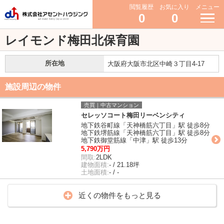
閲覧履歴
お気に入り
メニュー
0
0
レイモンド梅田北保育園
所在地
大阪府大阪市北区中崎３丁目4-17
施設周辺の物件
売買｜中古マンション
セレッソコート梅田リーベンシティ
地下鉄谷町線「天神橋筋六丁目」駅 徒歩8分
地下鉄堺筋線「天神橋筋六丁目」駅 徒歩8分
地下鉄御堂筋線「中津」駅 徒歩13分
5,790万円
間取:
2LDK
建物面積:
- / 21.18坪
土地面積:
- / -
近くの物件をもっと見る