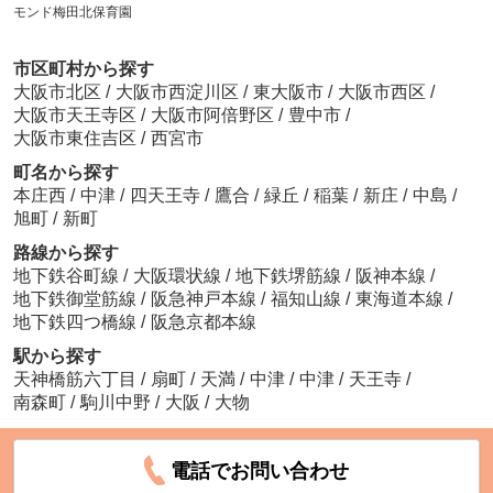
モンド梅田北保育園
市区町村から探す
大阪市北区
/
大阪市西淀川区
/
東大阪市
/
大阪市西区
/
大阪市天王寺区
/
大阪市阿倍野区
/
豊中市
/
大阪市東住吉区
/
西宮市
町名から探す
本庄西
/
中津
/
四天王寺
/
鷹合
/
緑丘
/
稲葉
/
新庄
/
中島
/
旭町
/
新町
路線から探す
地下鉄谷町線
/
大阪環状線
/
地下鉄堺筋線
/
阪神本線
/
地下鉄御堂筋線
/
阪急神戸本線
/
福知山線
/
東海道本線
/
地下鉄四つ橋線
/
阪急京都本線
駅から探す
天神橋筋六丁目
/
扇町
/
天満
/
中津
/
中津
/
天王寺
/
南森町
/
駒川中野
/
大阪
/
大物
電話でお問い合わせ