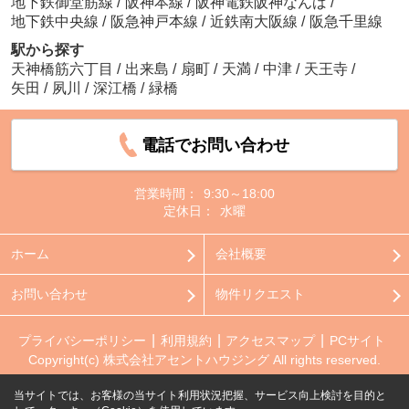
地下鉄御堂筋線
/
阪神本線
/
阪神電鉄阪神なんば
/
地下鉄中央線
/
阪急神戸本線
/
近鉄南大阪線
/
阪急千里線
駅から探す
天神橋筋六丁目
/
出来島
/
扇町
/
天満
/
中津
/
天王寺
/
矢田
/
夙川
/
深江橋
/
緑橋
電話でお問い合わせ
営業時間：
9:30～18:00
定休日：
水曜
ホーム
会社概要
お問い合わせ
物件リクエスト
プライバシーポリシー
利用規約
アクセスマップ
PCサイト
Copyright(c) 株式会社アセントハウジング All rights reserved.
当サイトでは、お客様の当サイト利用状況把握、サービス向上検討を目的と