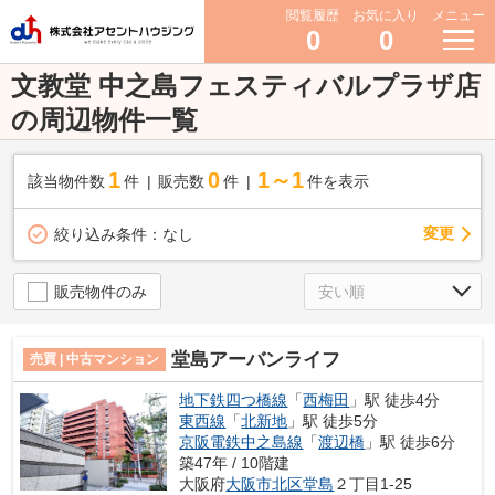
閲覧履歴
お気に入り
メニュー
0
0
文教堂 中之島フェスティバルプラザ店
の周辺物件一覧
1
0
1～1
該当物件数
件
販売数
件
件を表示
変更
絞り込み条件：
なし
販売物件のみ
堂島アーバンライフ
売買 | 中古マンション
地下鉄四つ橋線
「
西梅田
」駅 徒歩4分
東西線
「
北新地
」駅 徒歩5分
京阪電鉄中之島線
「
渡辺橋
」駅 徒歩6分
築47年 / 10階建
大阪府
大阪市北区
堂島
２丁目1-25