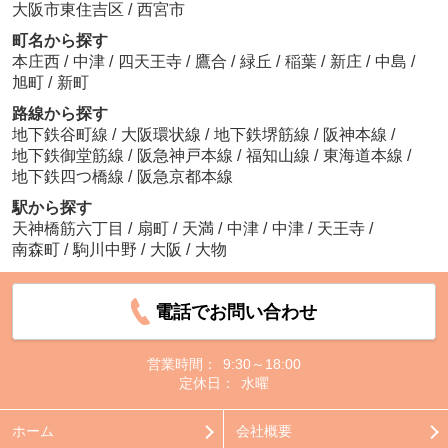
大阪市東住吉区
/
西宮市
町名から探す
本庄西
/
中津
/
四天王寺
/
鷹合
/
緑丘
/
稲葉
/
新庄
/
中島
/
旭町
/
新町
路線から探す
地下鉄谷町線
/
大阪環状線
/
地下鉄堺筋線
/
阪神本線
/
地下鉄御堂筋線
/
阪急神戸本線
/
福知山線
/
東海道本線
/
地下鉄四つ橋線
/
阪急京都本線
駅から探す
天神橋筋六丁目
/
扇町
/
天満
/
中津
/
中津
/
天王寺
/
南森町
/
駒川中野
/
大阪
/
大物
電話でお問い合わせ
営業時間：
9:30～18:00
定休日：
水曜
ホーム
会社概要