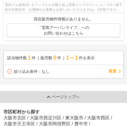
室内フル改装済♪ オフィスビルが建ち並ぶ堂島エリアのマンションです♪ 地下
街や百貨店等 お買物やお食事もお楽しみいただけますね♪ 【空室ですので
いつでもご案内可能です！】
現在販売物件情報がありません。
「堂島アーバンライフ」への
お問い合わせはこちら
1
0
1～1
該当物件数
件
販売数
件
件を表示
変更
絞り込み条件：
なし
ページトップへ
市区町村から探す
大阪市北区
/
大阪市西淀川区
/
東大阪市
/
大阪市西区
/
大阪市天王寺区
/
大阪市阿倍野区
/
豊中市
/