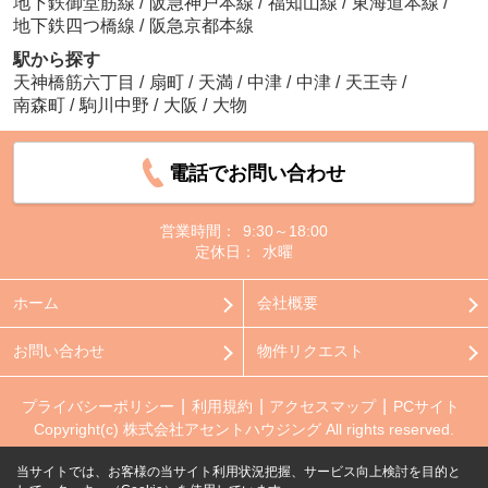
地下鉄御堂筋線
/
阪急神戸本線
/
福知山線
/
東海道本線
/
地下鉄四つ橋線
/
阪急京都本線
駅から探す
天神橋筋六丁目
/
扇町
/
天満
/
中津
/
中津
/
天王寺
/
南森町
/
駒川中野
/
大阪
/
大物
電話でお問い合わせ
営業時間：
9:30～18:00
定休日：
水曜
ホーム
会社概要
お問い合わせ
物件リクエスト
プライバシーポリシー
利用規約
アクセスマップ
PCサイト
Copyright(c) 株式会社アセントハウジング All rights reserved.
当サイトでは、お客様の当サイト利用状況把握、サービス向上検討を目的と