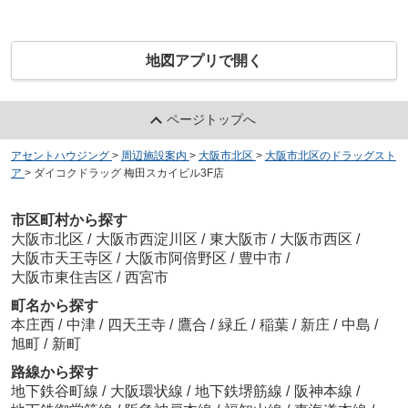
地図アプリで開く
ページトップへ
アセントハウジング
>
周辺施設案内
>
大阪市北区
>
大阪市北区のドラッグスト
ア
>
ダイコクドラッグ 梅田スカイビル3F店
市区町村から探す
大阪市北区
/
大阪市西淀川区
/
東大阪市
/
大阪市西区
/
大阪市天王寺区
/
大阪市阿倍野区
/
豊中市
/
大阪市東住吉区
/
西宮市
町名から探す
本庄西
/
中津
/
四天王寺
/
鷹合
/
緑丘
/
稲葉
/
新庄
/
中島
/
旭町
/
新町
路線から探す
地下鉄谷町線
/
大阪環状線
/
地下鉄堺筋線
/
阪神本線
/