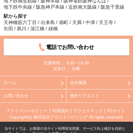
地下鉄御堂筋線
/
阪神本線
/
阪神電鉄阪神なんば
/
地下鉄中央線
/
阪急神戸本線
/
近鉄南大阪線
/
阪急千里線
駅から探す
天神橋筋六丁目
/
出来島
/
扇町
/
天満
/
中津
/
天王寺
/
矢田
/
夙川
/
深江橋
/
緑橋
電話でお問い合わせ
営業時間：
9:30～18:00
定休日：
水曜
ホーム
会社概要
お問い合わせ
物件リクエスト
プライバシーポリシー
利用規約
アクセスマップ
PCサイト
Copyright(c) 株式会社アセントハウジング All rights reserved.
当サイトでは、お客様の当サイト利用状況把握、サービス向上検討を目的と