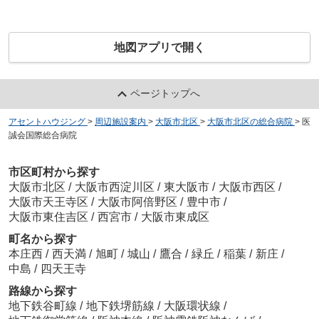
地図アプリで開く
ページトップへ
アセントハウジング
>
周辺施設案内
>
大阪市北区
>
大阪市北区の総合病院
>
医
誠会国際総合病院
市区町村から探す
大阪市北区
/
大阪市西淀川区
/
東大阪市
/
大阪市西区
/
大阪市天王寺区
/
大阪市阿倍野区
/
豊中市
/
大阪市東住吉区
/
西宮市
/
大阪市東成区
町名から探す
本庄西
/
西天満
/
旭町
/
城山
/
鷹合
/
緑丘
/
稲葉
/
新庄
/
中島
/
四天王寺
路線から探す
地下鉄谷町線
/
地下鉄堺筋線
/
大阪環状線
/