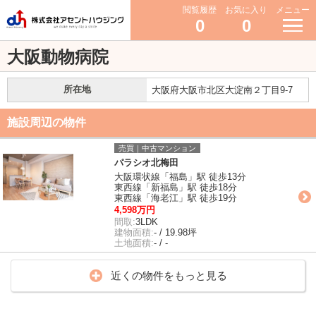
閲覧履歴
お気に入り
メニュー
0
0
大阪動物病院
所在地
大阪府大阪市北区大淀南２丁目9-7
施設周辺の物件
売買｜中古マンション
パラシオ北梅田
大阪環状線「福島」駅 徒歩13分
東西線「新福島」駅 徒歩18分
東西線「海老江」駅 徒歩19分
4,598万円
間取:
3LDK
建物面積:
- / 19.98坪
土地面積:
- / -
近くの物件をもっと見る