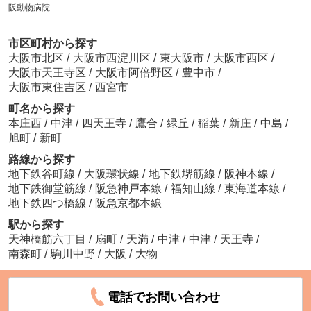
阪動物病院
市区町村から探す
大阪市北区
/
大阪市西淀川区
/
東大阪市
/
大阪市西区
/
大阪市天王寺区
/
大阪市阿倍野区
/
豊中市
/
大阪市東住吉区
/
西宮市
町名から探す
本庄西
/
中津
/
四天王寺
/
鷹合
/
緑丘
/
稲葉
/
新庄
/
中島
/
旭町
/
新町
路線から探す
地下鉄谷町線
/
大阪環状線
/
地下鉄堺筋線
/
阪神本線
/
地下鉄御堂筋線
/
阪急神戸本線
/
福知山線
/
東海道本線
/
地下鉄四つ橋線
/
阪急京都本線
駅から探す
天神橋筋六丁目
/
扇町
/
天満
/
中津
/
中津
/
天王寺
/
南森町
/
駒川中野
/
大阪
/
大物
電話でお問い合わせ