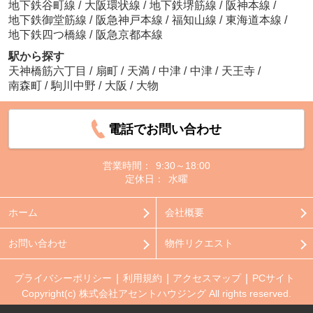
地下鉄谷町線
/
大阪環状線
/
地下鉄堺筋線
/
阪神本線
/
地下鉄御堂筋線
/
阪急神戸本線
/
福知山線
/
東海道本線
/
地下鉄四つ橋線
/
阪急京都本線
駅から探す
天神橋筋六丁目
/
扇町
/
天満
/
中津
/
中津
/
天王寺
/
南森町
/
駒川中野
/
大阪
/
大物
電話でお問い合わせ
営業時間：
9:30～18:00
定休日：
水曜
ホーム
会社概要
お問い合わせ
物件リクエスト
プライバシーポリシー
利用規約
アクセスマップ
PCサイト
Copyright(c) 株式会社アセントハウジング All rights reserved.