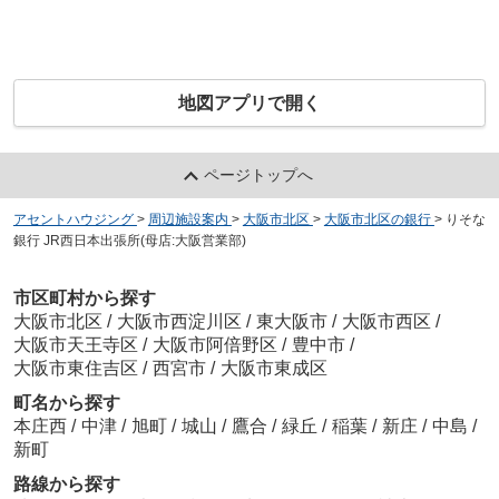
地図アプリで開く
ページトップへ
アセントハウジング
>
周辺施設案内
>
大阪市北区
>
大阪市北区の銀行
>
りそな
銀行 JR西日本出張所(母店:大阪営業部)
市区町村から探す
大阪市北区
/
大阪市西淀川区
/
東大阪市
/
大阪市西区
/
大阪市天王寺区
/
大阪市阿倍野区
/
豊中市
/
大阪市東住吉区
/
西宮市
/
大阪市東成区
町名から探す
本庄西
/
中津
/
旭町
/
城山
/
鷹合
/
緑丘
/
稲葉
/
新庄
/
中島
/
新町
路線から探す