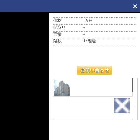
価格
-万円
間取り
-
面積
-
階数
14階建
外観
３ＷＡＹアクセス可能 天満橋筋
に面したマンションです♪