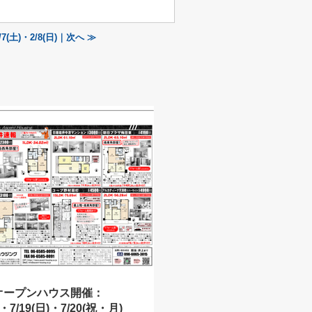
土)・2/8(日)｜次へ ≫
オープンハウス開催：
)・7/19(日)・7/20(祝・月)