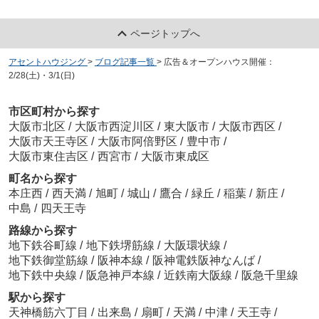
ページトップへ
アセントハウジング
>
ブログ記事一覧
>
広告＆オープンハウス開催：
2/28(土)・3/1(日)
市区町村から探す
大阪市北区
/
大阪市西淀川区
/
東大阪市
/
大阪市西区
/
大阪市天王寺区
/
大阪市阿倍野区
/
豊中市
/
大阪市東住吉区
/
西宮市
/
大阪市東成区
町名から探す
本庄西
/
西天満
/
旭町
/
城山
/
鷹合
/
緑丘
/
稲葉
/
新庄
/
中島
/
四天王寺
路線から探す
地下鉄谷町線
/
地下鉄堺筋線
/
大阪環状線
/
地下鉄御堂筋線
/
阪神本線
/
阪神電鉄阪神なんば
/
地下鉄中央線
/
阪急神戸本線
/
近鉄南大阪線
/
阪急千里線
駅から探す
天神橋筋六丁目
/
出来島
/
扇町
/
天満
/
中津
/
天王寺
/