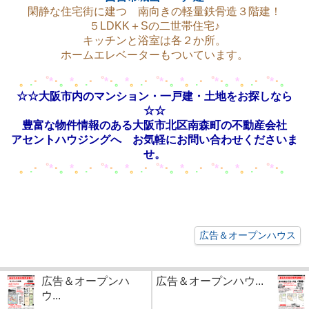
閑静な住宅街に建つ 南向きの軽量鉄骨造３階建！
５LDKK＋Sの二世帯住宅♪
キッチンと浴室は各２か所。
ホームエレベーターもついています。
。
.
･
゜
*
･
。
*
。
.
･
゜
*
･
。
*
。
.
･
゜
*
･
。
*
。
.
･
゜
*
･
。
*
。
.
･
゜
*
･
。
☆☆大阪市内のマンション・一戸建・土地をお探しなら
☆☆
豊富な物件情報のある大阪市北区南森町の不動産会社
アセントハウジングへ お気軽にお問い合わせくださいま
せ。
。
.
･
゜
*
･
。
*
。
.
･
゜
*
･
。
*
。
.
･
゜
*
･
。
*
。
.
･
゜
*
･
。
*
。
.
･
゜
*
･
。
広告＆オープンハウス
広告＆オープンハ
広告＆オープンハウ...
ウ...