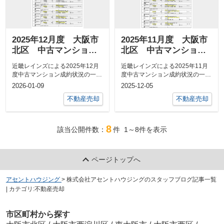
2025年12月度 大阪市
2025年11月度 大阪市
北区 中古マンション
北区 中古マンション
成約情報
成約情報
近畿レインズによる2025年12月
近畿レインズによる2025年11月
度中古マンション成約状況の一覧
度中古マンション成約状況の一覧
表を掲載いたします。現在の中古
表を掲載いたします。現在の中古
2026-01-09
2025-12-05
マンシ...
マンシ...
不動産売却
不動産売却
8
該当公開件数：
件
1～8
件を表示
ページトップへ
アセントハウジング
>
株式会社アセントハウジングのスタッフブログ記事一覧
| カテゴリ:不動産売却
市区町村から探す