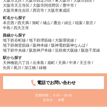
大阪市北区
/
大阪市西淀川区
/
東大阪市
/
大阪市西区
/
大阪市天王寺区
/
大阪市阿倍野区
/
豊中市
/
大阪市東住吉区
/
西宮市
/
大阪市東成区
町名から探す
本庄西
/
西天満
/
旭町
/
城山
/
鷹合
/
緑丘
/
稲葉
/
新庄
/
中島
/
四天王寺
路線から探す
地下鉄谷町線
/
地下鉄堺筋線
/
大阪環状線
/
地下鉄御堂筋線
/
阪神本線
/
阪神電鉄阪神なんば
/
地下鉄中央線
/
阪急神戸本線
/
近鉄南大阪線
/
阪急千里線
駅から探す
天神橋筋六丁目
/
出来島
/
扇町
/
天満
/
中津
/
天王寺
/
矢田
/
夙川
/
深江橋
/
緑橋
電話でお問い合わせ
営業時間：
9:30～18:00
定休日：
水曜