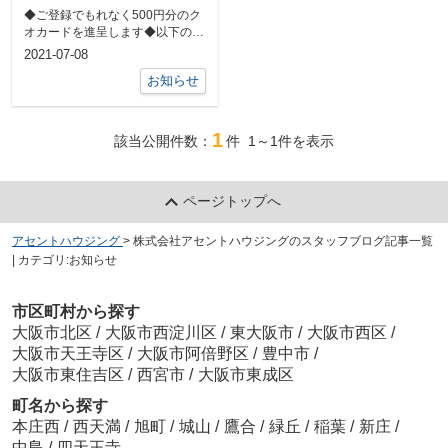
◆ご登録でもれなく500円分のク
オカードを進呈します◆以下のボ
タンをクリックして、住所など必
2021-07-08
要事項を...
お知らせ
1
該当公開件数：
件
1～1
件を表示
ページトップへ
アセントハウジング
>
株式会社アセントハウジングのスタッフブログ記事一覧
| カテゴリ:お知らせ
市区町村から探す
大阪市北区
/
大阪市西淀川区
/
東大阪市
/
大阪市西区
/
大阪市天王寺区
/
大阪市阿倍野区
/
豊中市
/
大阪市東住吉区
/
西宮市
/
大阪市東成区
町名から探す
本庄西
/
西天満
/
旭町
/
城山
/
鷹合
/
緑丘
/
稲葉
/
新庄
/
中島
/
四天王寺