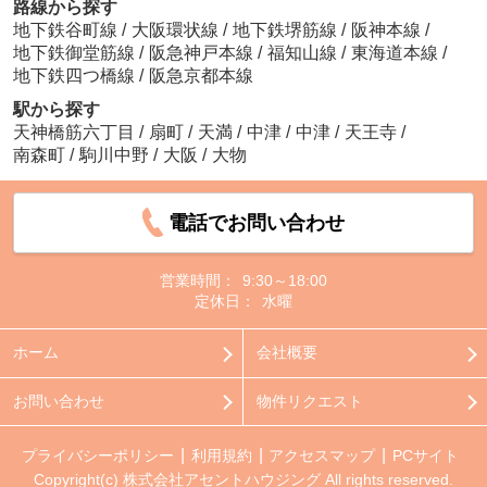
路線から探す
地下鉄谷町線
/
大阪環状線
/
地下鉄堺筋線
/
阪神本線
/
地下鉄御堂筋線
/
阪急神戸本線
/
福知山線
/
東海道本線
/
地下鉄四つ橋線
/
阪急京都本線
駅から探す
天神橋筋六丁目
/
扇町
/
天満
/
中津
/
中津
/
天王寺
/
南森町
/
駒川中野
/
大阪
/
大物
電話でお問い合わせ
営業時間：
9:30～18:00
定休日：
水曜
ホーム
会社概要
お問い合わせ
物件リクエスト
プライバシーポリシー
利用規約
アクセスマップ
PCサイト
Copyright(c) 株式会社アセントハウジング All rights reserved.