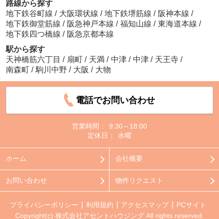
路線から探す
地下鉄谷町線
/
大阪環状線
/
地下鉄堺筋線
/
阪神本線
/
地下鉄御堂筋線
/
阪急神戸本線
/
福知山線
/
東海道本線
/
地下鉄四つ橋線
/
阪急京都本線
駅から探す
天神橋筋六丁目
/
扇町
/
天満
/
中津
/
中津
/
天王寺
/
南森町
/
駒川中野
/
大阪
/
大物
電話でお問い合わせ
営業時間：
9:30～18:00
定休日：
水曜
ホーム
会社概要
お問い合わせ
物件リクエスト
プライバシーポリシー
利用規約
アクセスマップ
PCサイト
Copyright(c) 株式会社アセントハウジング All rights reserved.