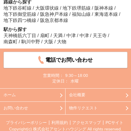
路線から探す
地下鉄谷町線
/
大阪環状線
/
地下鉄堺筋線
/
阪神本線
/
地下鉄御堂筋線
/
阪急神戸本線
/
福知山線
/
東海道本線
/
地下鉄四つ橋線
/
阪急京都本線
駅から探す
天神橋筋六丁目
/
扇町
/
天満
/
中津
/
中津
/
天王寺
/
南森町
/
駒川中野
/
大阪
/
大物
電話でお問い合わせ
営業時間：
9:30～18:00
定休日：
水曜
ホーム
会社概要
お問い合わせ
物件リクエスト
プライバシーポリシー
利用規約
アクセスマップ
PCサイト
Copyright(c) 株式会社アセントハウジング All rights reserved.