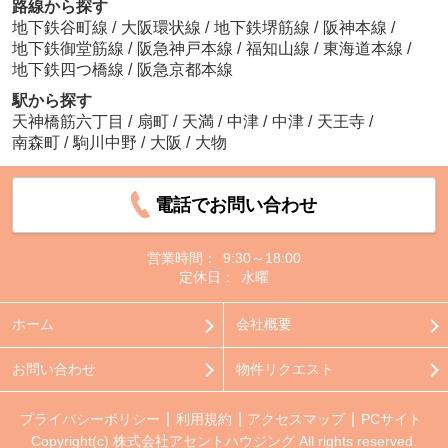
路線から探す
地下鉄谷町線
/
大阪環状線
/
地下鉄堺筋線
/
阪神本線
/
地下鉄御堂筋線
/
阪急神戸本線
/
福知山線
/
東海道本線
/
地下鉄四つ橋線
/
阪急京都本線
駅から探す
天神橋筋六丁目
/
扇町
/
天満
/
中津
/
中津
/
天王寺
/
南森町
/
駒川中野
/
大阪
/
大物
電話でお問い合わせ
営業時間：
9:30～18:00
定休日：
水曜
ホーム
会社概要
お問い合わせ
物件リクエスト
プライバシーポリシー
利用規約
アクセスマップ
PCサイト
Copyright(c) 株式会社アセントハウジング All rights reserved.