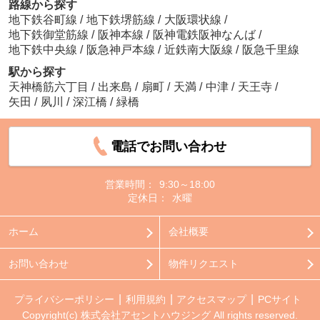
路線から探す
地下鉄谷町線
/
地下鉄堺筋線
/
大阪環状線
/
地下鉄御堂筋線
/
阪神本線
/
阪神電鉄阪神なんば
/
地下鉄中央線
/
阪急神戸本線
/
近鉄南大阪線
/
阪急千里線
駅から探す
天神橋筋六丁目
/
出来島
/
扇町
/
天満
/
中津
/
天王寺
/
矢田
/
夙川
/
深江橋
/
緑橋
電話でお問い合わせ
営業時間：
9:30～18:00
定休日：
水曜
ホーム
会社概要
お問い合わせ
物件リクエスト
プライバシーポリシー
利用規約
アクセスマップ
PCサイト
Copyright(c) 株式会社アセントハウジング All rights reserved.