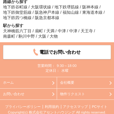
路線から探す
地下鉄谷町線
/
大阪環状線
/
地下鉄堺筋線
/
阪神本線
/
地下鉄御堂筋線
/
阪急神戸本線
/
福知山線
/
東海道本線
/
地下鉄四つ橋線
/
阪急京都本線
駅から探す
天神橋筋六丁目
/
扇町
/
天満
/
中津
/
中津
/
天王寺
/
南森町
/
駒川中野
/
大阪
/
大物
電話でお問い合わせ
営業時間：
9:30～18:00
定休日：
水曜
ホーム
会社概要
お問い合わせ
物件リクエスト
プライバシーポリシー
利用規約
アクセスマップ
PCサイト
Copyright(c) 株式会社アセントハウジング All rights reserved.