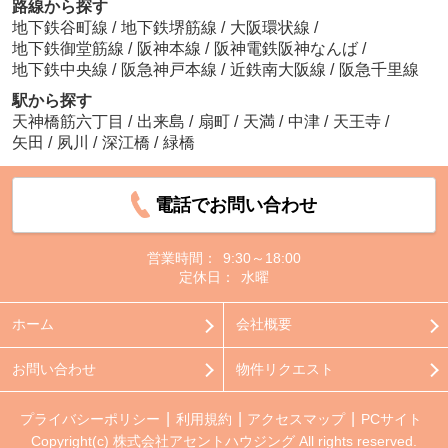
路線から探す
地下鉄谷町線
/
地下鉄堺筋線
/
大阪環状線
/
地下鉄御堂筋線
/
阪神本線
/
阪神電鉄阪神なんば
/
地下鉄中央線
/
阪急神戸本線
/
近鉄南大阪線
/
阪急千里線
駅から探す
天神橋筋六丁目
/
出来島
/
扇町
/
天満
/
中津
/
天王寺
/
矢田
/
夙川
/
深江橋
/
緑橋
電話でお問い合わせ
営業時間：
9:30～18:00
定休日：
水曜
ホーム
会社概要
お問い合わせ
物件リクエスト
プライバシーポリシー
利用規約
アクセスマップ
PCサイト
Copyright(c) 株式会社アセントハウジング All rights reserved.