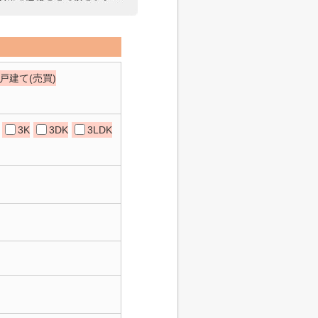
戸建て(売買)
3K
3DK
3LDK