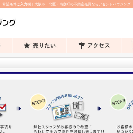
希望条件ご入力欄｜大阪市・北区・南森町の不動産売買ならアセントハウジング