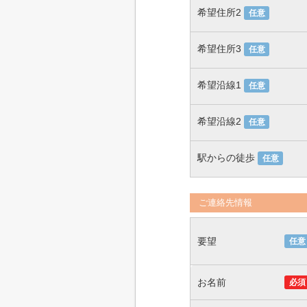
希望住所2
任意
希望住所3
任意
希望沿線1
任意
希望沿線2
任意
駅からの徒歩
任意
ご連絡先情報
要望
任意
お名前
必須