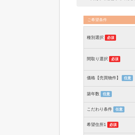
ご希望条件
種別選択
必須
間取り選択
必須
価格【売買物件】
任意
築年数
任意
こだわり条件
任意
希望住所1
必須