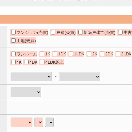
マンション(売買)
戸建(売買)
新築戸建て(売買)
中古
土地(売買)
ワンルーム
1K
1DK
1LDK
2K
2DK
2LDK
4K
4DK
4LDK以上
～