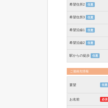
希望住所2
任意
希望住所3
任意
希望沿線1
任意
希望沿線2
任意
駅からの徒歩
任意
ご連絡先情報
要望
任意
お名前
必須