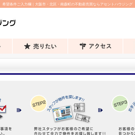
希望条件ご入力欄｜大阪市・北区・南森町の不動産売買ならアセントハウジング