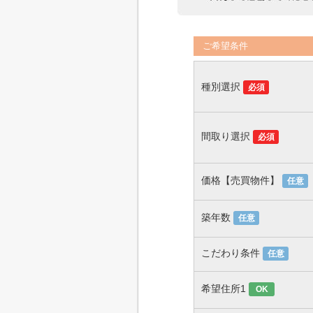
ご希望条件
種別選択
必須
間取り選択
必須
価格【売買物件】
任意
築年数
任意
こだわり条件
任意
希望住所1
OK