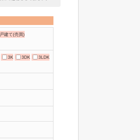
戸建て(売買)
3K
3DK
3LDK