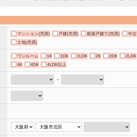
マンション(売買)
戸建(売買)
新築戸建て(売買)
中古
土地(売買)
ワンルーム
1K
1DK
1LDK
2K
2DK
2LDK
4K
4DK
4LDK以上
～