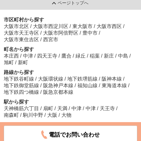
ページトップへ
市区町村から探す
大阪市北区
/
大阪市西淀川区
/
東大阪市
/
大阪市西区
/
大阪市天王寺区
/
大阪市阿倍野区
/
豊中市
/
大阪市東住吉区
/
西宮市
町名から探す
本庄西
/
中津
/
四天王寺
/
鷹合
/
緑丘
/
稲葉
/
新庄
/
中島
/
旭町
/
新町
路線から探す
地下鉄谷町線
/
大阪環状線
/
地下鉄堺筋線
/
阪神本線
/
地下鉄御堂筋線
/
阪急神戸本線
/
福知山線
/
東海道本線
/
地下鉄四つ橋線
/
阪急京都本線
駅から探す
天神橋筋六丁目
/
扇町
/
天満
/
中津
/
中津
/
天王寺
/
南森町
/
駒川中野
/
大阪
/
大物
電話でお問い合わせ