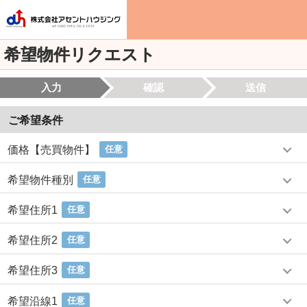
希望物件リクエスト
入力
確認
送信
ご希望条件
価格【売買物件】
任意
希望物件種別
任意
希望住所1
任意
希望住所2
任意
希望住所3
任意
希望沿線1
任意