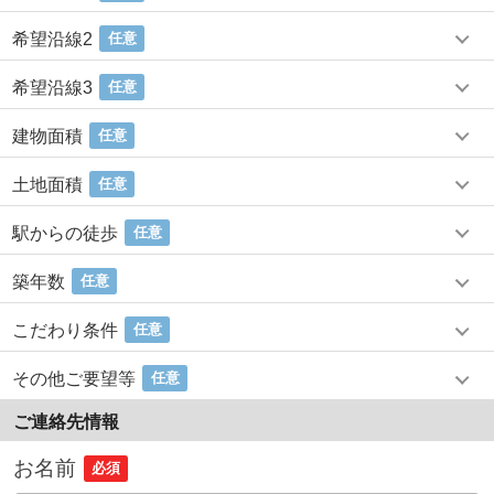
希望沿線2
任意
希望沿線3
任意
建物面積
任意
土地面積
任意
駅からの徒歩
任意
築年数
任意
こだわり条件
任意
その他ご要望等
任意
ご連絡先情報
お名前
必須