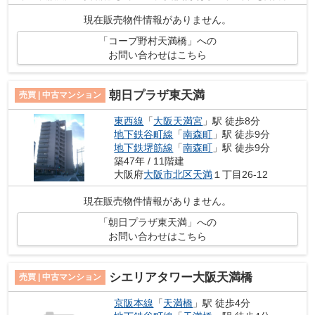
安心して停めることができます。11階...
現在販売物件情報がありません。
「コープ野村天満橋」への
お問い合わせはこちら
朝日プラザ東天満
売買 | 中古マンション
東西線
「
大阪天満宮
」駅 徒歩8分
地下鉄谷町線
「
南森町
」駅 徒歩9分
地下鉄堺筋線
「
南森町
」駅 徒歩9分
築47年 / 11階建
大阪府
大阪市北区
天満
１丁目26-12
現在販売物件情報がありません。
「朝日プラザ東天満」への
お問い合わせはこちら
シエリアタワー大阪天満橋
売買 | 中古マンション
京阪本線
「
天満橋
」駅 徒歩4分