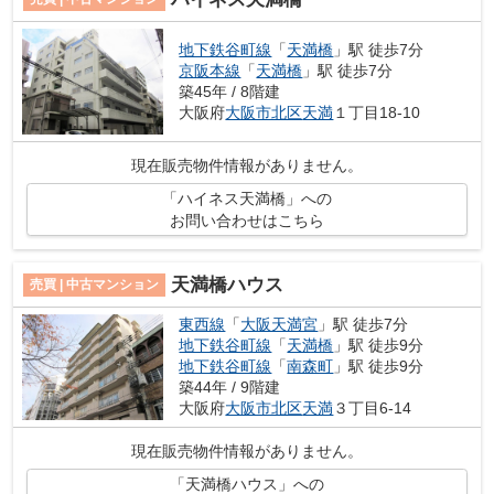
地下鉄谷町線
「
天満橋
」駅 徒歩7分
京阪本線
「
天満橋
」駅 徒歩7分
築45年 / 8階建
大阪府
大阪市北区
天満
１丁目18-10
現在販売物件情報がありません。
「ハイネス天満橋」への
お問い合わせはこちら
天満橋ハウス
売買 | 中古マンション
東西線
「
大阪天満宮
」駅 徒歩7分
地下鉄谷町線
「
天満橋
」駅 徒歩9分
地下鉄谷町線
「
南森町
」駅 徒歩9分
築44年 / 9階建
大阪府
大阪市北区
天満
３丁目6-14
現在販売物件情報がありません。
「天満橋ハウス」への