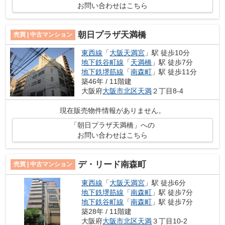
お問い合わせはこちら
朝日プラザ天満橋
売買 | 中古マンション
東西線
「
大阪天満宮
」駅 徒歩10分
地下鉄谷町線
「
天満橋
」駅 徒歩7分
地下鉄堺筋線
「
南森町
」駅 徒歩11分
築46年 / 11階建
大阪府
大阪市北区
天満
２丁目8-4
現在販売物件情報がありません。
「朝日プラザ天満橋」への
お問い合わせはこちら
デ・リード南森町
売買 | 中古マンション
東西線
「
大阪天満宮
」駅 徒歩6分
地下鉄堺筋線
「
南森町
」駅 徒歩7分
地下鉄谷町線
「
南森町
」駅 徒歩7分
築28年 / 11階建
大阪府
大阪市北区
天満
３丁目10-2