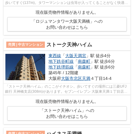
歩いてすぐ(137m)。タワーマンションは虫等が入ってくることがなく快適で
す。最寄りの公園滝川公園(207m)。日...
現在販売物件情報がありません。
「ロジュマンタワー大阪天満橋」への
お問い合わせはこちら
ストーク天神ハイム
売買 | 中古マンション
東西線
「
大阪天満宮
」駅 徒歩4分
地下鉄谷町線
「
南森町
」駅 徒歩6分
地下鉄堺筋線
「
南森町
」駅 徒歩6分
築45年 / 12階建
大阪府
大阪市北区
天満
４丁目14-4
「ストーク天神ハイム」のここがイチオシ。歩いてすぐの場所には三菱UFJ
銀行 天神橋支店(308m)があります。セブン‐イレブン 大阪東天満１丁目店ま
で184mと近場にコンビニがあるのもポ...
現在販売物件情報がありません。
「ストーク天神ハイム」への
お問い合わせはこちら
ハイネス天満橋
売買 | 中古マンション