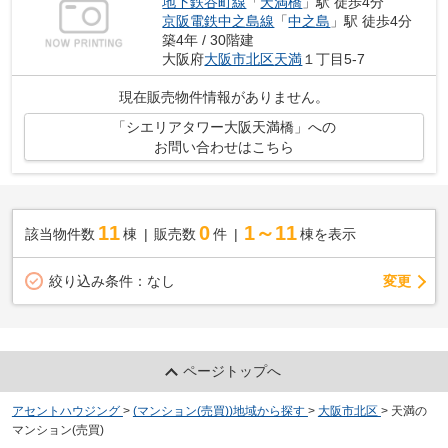
地下鉄谷町線
「
天満橋
」駅 徒歩4分
京阪電鉄中之島線
「
中之島
」駅 徒歩4分
築4年 / 30階建
大阪府
大阪市北区
天満
１丁目5-7
現在販売物件情報がありません。
「シエリアタワー大阪天満橋」への
お問い合わせはこちら
11
0
1～11
該当物件数
棟
販売数
件
棟を表示
変更
絞り込み条件：
なし
ページトップへ
アセントハウジング
>
(マンション(売買))地域から探す
>
大阪市北区
>
天満の
マンション(売買)