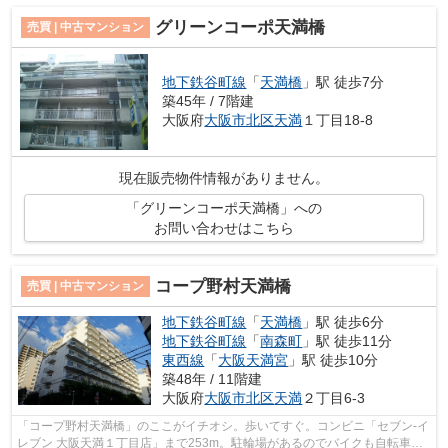
グリーンコーポ天満橋
売買 | 中古マンション
地下鉄谷町線
「
天満橋
」駅 徒歩7分
築45年 / 7階建
大阪府
大阪市北区
天満
１丁目18-8
現在販売物件情報がありません。
「グリーンコーポ天満橋」への
お問い合わせはこちら
コープ野村天満橋
売買 | 中古マンション
地下鉄谷町線
「
天満橋
」駅 徒歩6分
地下鉄谷町線
「
南森町
」駅 徒歩11分
東西線
「
大阪天満宮
」駅 徒歩10分
築48年 / 11階建
大阪府
大阪市北区
天満
２丁目6-3
「コープ野村天満橋」のここがイチオシ。歩いてすぐ。コンビニ「セブン‐イ
レブン 大阪天満１丁目店」まで253m。駐輪場があるのでバイクも自転車も