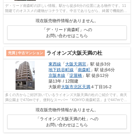
デ・リード南森町の詳しい情報。駅から徒歩6分の位置にある物件です。11
階建てのオススメの建物がコチラです。中古でありながら、綺麗で機能的な
設備のあるマンションです。マイホーム...
現在販売物件情報がありません。
「デ・リード南森町」への
お問い合わせはこちら
ライオンズ大阪天満の杜
売買 | 中古マンション
東西線
「
大阪天満宮
」駅 徒歩3分
地下鉄谷町線
「
南森町
」駅 徒歩6分
京阪本線
「
淀屋橋
」駅 徒歩12分
築13年 / 12階建
大阪府
大阪市北区
天満
４丁目16-2
多くの方からご好評頂いているライオンズ大阪天満の杜のご紹介です。南天
満公園まで470mです。便利なスーパー「KOHYO 南森町店」まで447mで
す。地上12階建ての物件です。不動産購入は...
現在販売物件情報がありません。
「ライオンズ大阪天満の杜」への
お問い合わせはこちら