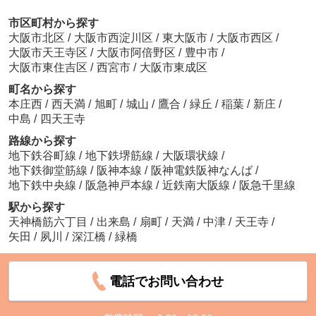
市区町村から探す
大阪市北区
/
大阪市西淀川区
/
東大阪市
/
大阪市西区
/
大阪市天王寺区
/
大阪市阿倍野区
/
豊中市
/
大阪市東住吉区
/
西宮市
/
大阪市東成区
町名から探す
本庄西
/
西天満
/
旭町
/
城山
/
鷹合
/
緑丘
/
稲葉
/
新庄
/
中島
/
四天王寺
路線から探す
地下鉄谷町線
/
地下鉄堺筋線
/
大阪環状線
/
地下鉄御堂筋線
/
阪神本線
/
阪神電鉄阪神なんば
/
地下鉄中央線
/
阪急神戸本線
/
近鉄南大阪線
/
阪急千里線
駅から探す
天神橋筋六丁目
/
出来島
/
扇町
/
天満
/
中津
/
天王寺
/
矢田
/
夙川
/
深江橋
/
緑橋
電話でお問い合わせ