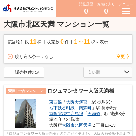
閲覧履歴
お気に入り
メニュー
0
0
大阪市北区天満 マンション一覧
11
0
1～11
該当物件数
棟
販売数
件
棟を表示
変更
絞り込み条件：
なし
販売物件のみ
ロジュマンタワー大阪天満橋
売買 | 中古マンション
東西線
「
大阪天満宮
」駅 徒歩6分
地下鉄谷町線
「
南森町
」駅 徒歩8分
京阪電鉄中之島線
「
天満橋
」駅 徒歩8分
築21年 / 21階建
大阪府
大阪市北区
天満
２丁目10-19
「ロジュマンタワー大阪天満橋」のここがイチオシ。 大阪天満橋郵便局まで