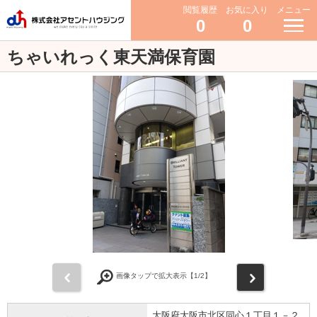
閲覧履歴
お気に入り
メニュー
0
0
ちゃいれっく東天満保育園
前
次
画像タップで拡大表示【
1
/2】
大阪府大阪市北区同心１丁目１－２