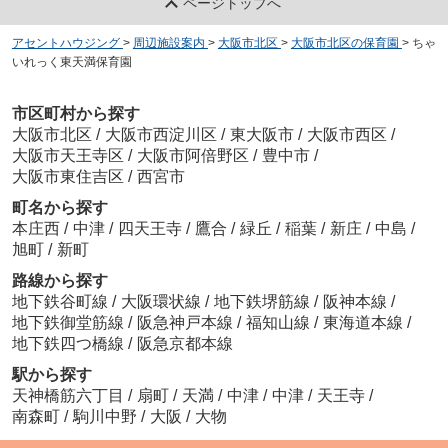
ページトップへ
アセントハウジング
>
周辺施設案内
>
大阪市北区
>
大阪市北区の保育園
>
ちゃ
いれっく東天満保育園
市区町村から探す
大阪市北区
/
大阪市西淀川区
/
東大阪市
/
大阪市西区
/
大阪市天王寺区
/
大阪市阿倍野区
/
豊中市
/
大阪市東住吉区
/
西宮市
町名から探す
本庄西
/
中津
/
四天王寺
/
鷹合
/
緑丘
/
稲葉
/
新庄
/
中島
/
旭町
/
新町
路線から探す
地下鉄谷町線
/
大阪環状線
/
地下鉄堺筋線
/
阪神本線
/
地下鉄御堂筋線
/
阪急神戸本線
/
福知山線
/
東海道本線
/
地下鉄四つ橋線
/
阪急京都本線
駅から探す
天神橋筋六丁目
/
扇町
/
天満
/
中津
/
中津
/
天王寺
/
南森町
/
駒川中野
/
大阪
/
大物