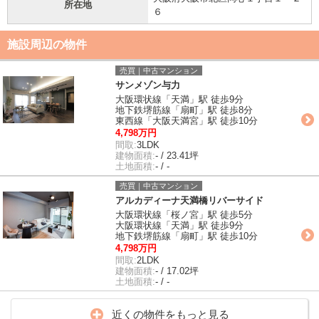
所在地
６
施設周辺の物件
売買｜中古マンション
サンメゾン与力
大阪環状線「天満」駅 徒歩9分
地下鉄堺筋線「扇町」駅 徒歩8分
東西線「大阪天満宮」駅 徒歩10分
4,798万円
間取:
3LDK
建物面積:
- / 23.41坪
土地面積:
- / -
売買｜中古マンション
アルカディーナ天満橋リバーサイド
大阪環状線「桜ノ宮」駅 徒歩5分
大阪環状線「天満」駅 徒歩9分
地下鉄堺筋線「扇町」駅 徒歩10分
4,798万円
間取:
2LDK
建物面積:
- / 17.02坪
土地面積:
- / -
近くの物件をもっと見る