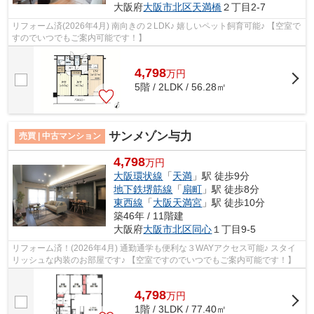
大阪府
大阪市北区
天満橋
２丁目2-7
リフォーム済(2026年4月) 南向きの２LDK♪ 嬉しいペット飼育可能♪ 【空室で
すのでいつでもご案内可能です！】
4,798
万
円
5階 / 2LDK / 56.28㎡
サンメゾン与力
売買 | 中古マンション
4,798
万円
大阪環状線
「
天満
」駅 徒歩9分
地下鉄堺筋線
「
扇町
」駅 徒歩8分
東西線
「
大阪天満宮
」駅 徒歩10分
築46年 / 11階建
大阪府
大阪市北区
同心
１丁目9-5
リフォーム済！(2026年4月) 通勤通学も便利な３WAYアクセス可能♪ スタイ
リッシュな内装のお部屋です♪ 【空室ですのでいつでもご案内可能です！】
4,798
万
円
1階 / 3LDK / 77.40㎡