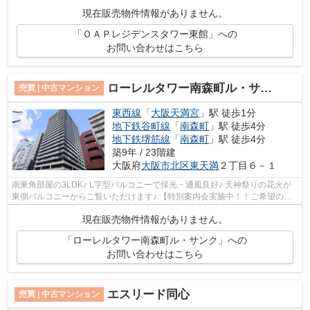
感のあるお部屋です。 【空室ですので...
現在販売物件情報がありません。
「ＯＡＰレジデンスタワー東館」への
お問い合わせはこちら
ローレルタワー南森町ル・サンク
売買 | 中古マンション
東西線
「
大阪天満宮
」駅 徒歩1分
地下鉄谷町線
「
南森町
」駅 徒歩4分
地下鉄堺筋線
「
南森町
」駅 徒歩4分
築9年 / 23階建
大阪府
大阪市北区
東天満
２丁目６－１
南東角部屋の3LDK♪ L字型バルコニーで採光・通風良好♪ 天神祭りの花火が
東側バルコニーからご覧いただけます♪ 【特別案内会実施中！！ご希望の日
時をご連絡ください！】
現在販売物件情報がありません。
「ローレルタワー南森町ル・サンク」への
お問い合わせはこちら
エスリード同心
売買 | 中古マンション