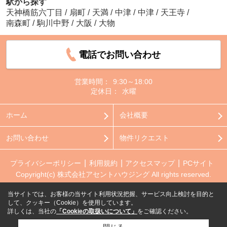
駅から探す
天神橋筋六丁目
/
扇町
/
天満
/
中津
/
中津
/
天王寺
/
南森町
/
駒川中野
/
大阪
/
大物
電話でお問い合わせ
営業時間：
9:30～18:00
定休日：
水曜
ホーム
会社概要
お問い合わせ
物件リクエスト
プライバシーポリシー
利用規約
アクセスマップ
PCサイト
Copyright(c) 株式会社アセントハウジング All rights reserved.
当サイトでは、お客様の当サイト利用状況把握、サービス向上検討を目的と
して、クッキー（Cookie）を使用しています。
詳しくは、当社の
「Cookieの取扱いについて」
をご確認ください。