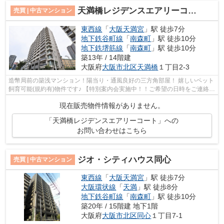
天満橋レジデンスエアリーコート
売買 | 中古マンション
東西線
「
大阪天満宮
」駅 徒歩7分
地下鉄谷町線
「
南森町
」駅 徒歩10分
地下鉄堺筋線
「
南森町
」駅 徒歩10分
築13年 / 14階建
大阪府
大阪市北区
天満橋
１丁目2-3
造幣局前の築浅マンション！陽当り・通風良好の三方角部屋！ 嬉しいペット
飼育可能(規約有)物件です♪ 【特別案内会実施中！！ご希望の日時をご連絡く
ださい！】
現在販売物件情報がありません。
「天満橋レジデンスエアリーコート」への
お問い合わせはこちら
ジオ・シティハウス同心
売買 | 中古マンション
東西線
「
大阪天満宮
」駅 徒歩7分
大阪環状線
「
天満
」駅 徒歩8分
地下鉄谷町線
「
南森町
」駅 徒歩10分
築20年 / 15階建 地下1階
大阪府
大阪市北区
同心
１丁目7-1