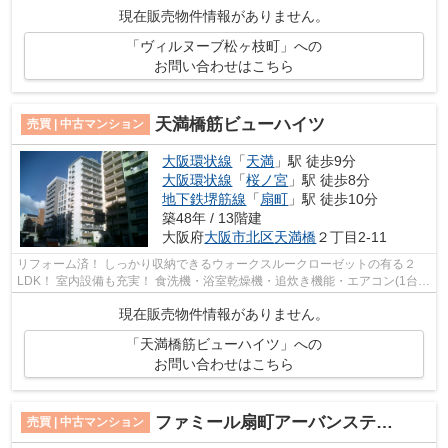
軽にご連絡ください♪】
現在販売物件情報がありません。
「ヴィルヌーブ松ヶ枝町」への
お問い合わせはこちら
天満橋筋ビューハイツ
売買 | 中古マンション
大阪環状線
「
天満
」駅 徒歩9分
大阪環状線
「
桜ノ宮
」駅 徒歩8分
地下鉄堺筋線
「
扇町
」駅 徒歩10分
築48年 / 13階建
大阪府
大阪市北区
天満橋
２丁目2-11
リフォーム済！ しっかり収納できるウォークスルークローゼットの有る２
LDK！ 室内設備も充実！ 食洗機・浴室乾燥機・追炊き機能・エアコン(1台)
付♪ 【内覧希望随時受付中！お気軽にご...
現在販売物件情報がありません。
「天満橋筋ビューハイツ」への
お問い合わせはこちら
ファミール扇町アーバンステージ
売買 | 中古マンション