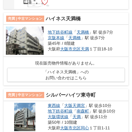
ハイネス天満橋
売買 | 中古マンション
地下鉄谷町線
「
天満橋
」駅 徒歩7分
京阪本線
「
天満橋
」駅 徒歩7分
築45年 / 8階建
大阪府
大阪市北区
天満
１丁目18-10
現在販売物件情報がありません。
「ハイネス天満橋」への
お問い合わせはこちら
シルバーハイツ東寺町
売買 | 中古マンション
東西線
「
大阪天満宮
」駅 徒歩10分
地下鉄谷町線
「
南森町
」駅 徒歩10分
大阪環状線
「
天満
」駅 徒歩11分
築50年 / 10階建
大阪府
大阪市北区
同心
１丁目1-11