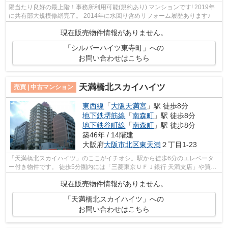
陽当たり良好の最上階！事務所利用可能(規約あり) マンションです! 2019年
に共有部大規模修繕完了。 2014年に水回り含めリフォーム履歴あります♪
現在販売物件情報がありません。
「シルバーハイツ東寺町」への
お問い合わせはこちら
天満橋北スカイハイツ
売買 | 中古マンション
東西線
「
大阪天満宮
」駅 徒歩8分
地下鉄堺筋線
「
南森町
」駅 徒歩8分
地下鉄谷町線
「
南森町
」駅 徒歩8分
築46年 / 14階建
大阪府
大阪市北区
東天満
２丁目1-23
「天満橋北スカイハイツ」のここがイチオシ。駅から徒歩6分のエレベータ
ー付き物件です。 徒歩5分圏内には「三菱東京ＵＦＪ銀行 天満支店」や買い
物に便利なショッピングセンター「大...
現在販売物件情報がありません。
「天満橋北スカイハイツ」への
お問い合わせはこちら