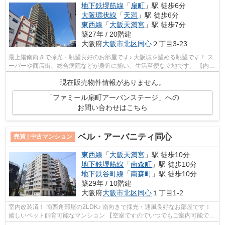
地下鉄堺筋線
「
扇町
」駅 徒歩6分
大阪環状線
「
天満
」駅 徒歩6分
東西線
「
大阪天満宮
」駅 徒歩7分
築27年 / 20階建
大阪府
大阪市北区
同心
２丁目3-23
最上階南向きで採光・眺望良好のお部屋です♪ 大阪城を望める眺望です！ ス
ーパーや商店街、総合病院などが身近に揃い、生活至便な立地です。 【内覧
希望随時受付中！お気軽にご連絡く...
現在販売物件情報がありません。
「ファミール扇町アーバンステージ」への
お問い合わせはこちら
ベル・アーバニティ同心
売買 | 中古マンション
東西線
「
大阪天満宮
」駅 徒歩10分
地下鉄堺筋線
「
南森町
」駅 徒歩10分
地下鉄谷町線
「
南森町
」駅 徒歩10分
築29年 / 10階建
大阪府
大阪市北区
同心
１丁目1-2
室内改装済！ 南西角部屋の2LDK♪ 南向きで採光・通風良好なお部屋です！
嬉しいペット飼育可能なマンション 【空室ですのでいつでもご案内可能で
す！】