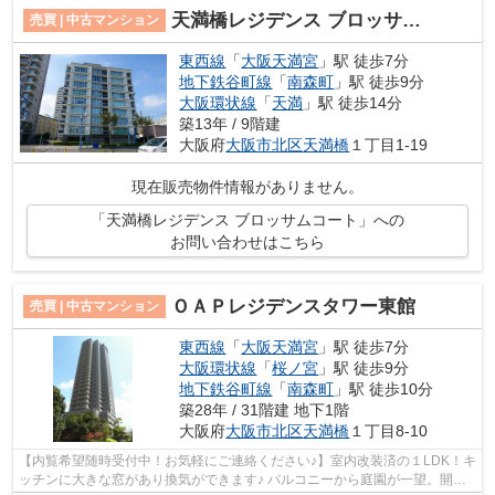
天満橋レジデンス ブロッサムコート
売買 | 中古マンション
東西線
「
大阪天満宮
」駅 徒歩7分
地下鉄谷町線
「
南森町
」駅 徒歩9分
大阪環状線
「
天満
」駅 徒歩14分
築13年 / 9階建
大阪府
大阪市北区
天満橋
１丁目1-19
現在販売物件情報がありません。
「天満橋レジデンス ブロッサムコート」への
お問い合わせはこちら
ＯＡＰレジデンスタワー東館
売買 | 中古マンション
東西線
「
大阪天満宮
」駅 徒歩7分
大阪環状線
「
桜ノ宮
」駅 徒歩9分
地下鉄谷町線
「
南森町
」駅 徒歩10分
築28年 / 31階建 地下1階
大阪府
大阪市北区
天満橋
１丁目8-10
【内覧希望随時受付中！お気軽にご連絡ください♪】室内改装済の１LDK！キ
ッチンに大きな窓があり換気ができます♪ バルコニーから庭園が一望。開放