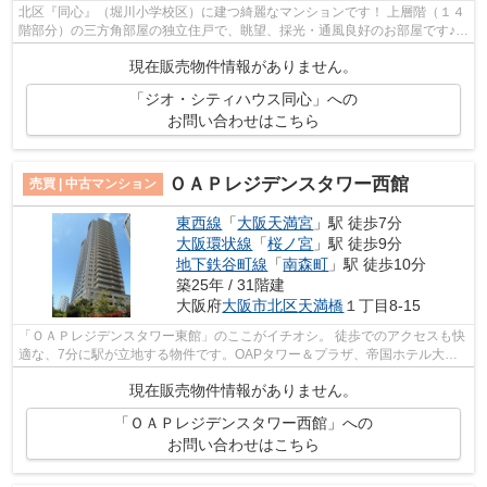
北区『同心』（堀川小学校区）に建つ綺麗なマンションです！ 上層階（１４
階部分）の三方角部屋の独立住戸で、眺望、採光・通風良好のお部屋です♪
キッチン・浴室に窓があり、使いやす...
現在販売物件情報がありません。
「ジオ・シティハウス同心」への
お問い合わせはこちら
ＯＡＰレジデンスタワー西館
売買 | 中古マンション
東西線
「
大阪天満宮
」駅 徒歩7分
大阪環状線
「
桜ノ宮
」駅 徒歩9分
地下鉄谷町線
「
南森町
」駅 徒歩10分
築25年 / 31階建
大阪府
大阪市北区
天満橋
１丁目8-15
「ＯＡＰレジデンスタワー東館」のここがイチオシ。 徒歩でのアクセスも快
適な、7分に駅が立地する物件です。OAPタワー＆プラザ、帝国ホテル大
阪、ギャラリー、マンション、公園で構成...
現在販売物件情報がありません。
「ＯＡＰレジデンスタワー西館」への
お問い合わせはこちら