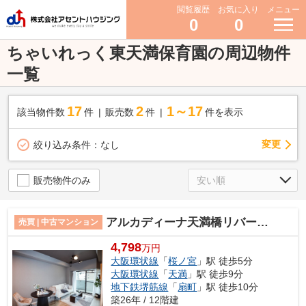
閲覧履歴
お気に入り
メニュー
0
0
ちゃいれっく東天満保育園の周辺物件
一覧
17
2
1～17
該当物件数
件
販売数
件
件を表示
変更
絞り込み条件：
なし
販売物件のみ
アルカディーナ天満橋リバーサイド
売買 | 中古マンション
4,798
万円
大阪環状線
「
桜ノ宮
」駅 徒歩5分
大阪環状線
「
天満
」駅 徒歩9分
地下鉄堺筋線
「
扇町
」駅 徒歩10分
築26年 / 12階建