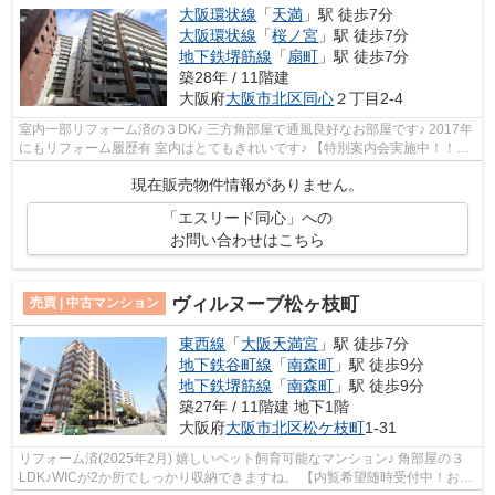
大阪環状線
「
天満
」駅 徒歩7分
大阪環状線
「
桜ノ宮
」駅 徒歩7分
地下鉄堺筋線
「
扇町
」駅 徒歩7分
築28年 / 11階建
大阪府
大阪市北区
同心
２丁目2-4
室内一部リフォーム済の３DK♪ 三方角部屋で通風良好なお部屋です♪ 2017年
にもリフォーム履歴有 室内はとてもきれいです♪ 【特別案内会実施中！！ご
希望の日時をご連絡ください！】
現在販売物件情報がありません。
「エスリード同心」への
お問い合わせはこちら
ヴィルヌーブ松ヶ枝町
売買 | 中古マンション
東西線
「
大阪天満宮
」駅 徒歩7分
地下鉄谷町線
「
南森町
」駅 徒歩9分
地下鉄堺筋線
「
南森町
」駅 徒歩9分
築27年 / 11階建 地下1階
大阪府
大阪市北区
松ケ枝町
1-31
リフォーム済(2025年2月) 嬉しいペット飼育可能なマンション♪ 角部屋の３
LDK♪WICが2か所でしっかり収納できますね。 【内覧希望随時受付中！お気