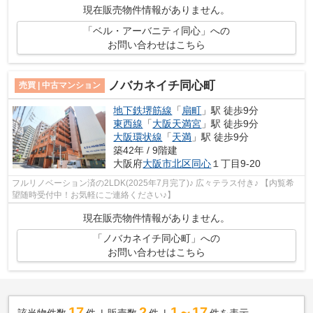
現在販売物件情報がありません。
「ベル・アーバニティ同心」への
お問い合わせはこちら
ノバカネイチ同心町
売買 | 中古マンション
地下鉄堺筋線
「
扇町
」駅 徒歩9分
東西線
「
大阪天満宮
」駅 徒歩9分
大阪環状線
「
天満
」駅 徒歩9分
築42年 / 9階建
大阪府
大阪市北区
同心
１丁目9-20
フルリノベーション済の2LDK(2025年7月完了)♪ 広々テラス付き♪ 【内覧希
望随時受付中！お気軽にご連絡ください♪】
現在販売物件情報がありません。
「ノバカネイチ同心町」への
お問い合わせはこちら
17
2
1～17
該当物件数
件
販売数
件
件を表示