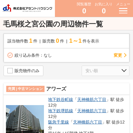
閲覧履歴
お気に入り
メニュー
0
0
毛馬桜之宮公園の周辺物件一覧
1
0
1～1
該当物件数
件
販売数
件
件を表示
変更
絞り込み条件：
なし
販売物件のみ
アワーズ
売買 | 中古マンション
地下鉄谷町線
「
天神橋筋六丁目
」駅 徒歩
12分
地下鉄堺筋線
「
天神橋筋六丁目
」駅 徒歩
12分
阪急千里線
「
天神橋筋六丁目
」駅 徒歩12
分