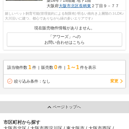
築16年 / 15階建 地下1階
大阪府
大阪市北区
長柄東
２丁目９－７７
嬉しいペット飼育可能(管理規約による制限有) 明るい南向き上層階の３LDK♪
大川沿いに建つ、都心でありながら緑の多いエリアです♪
現在販売物件情報がありません。
「アワーズ」への
お問い合わせはこちら
1
0
1～1
該当物件数
件
販売数
件
件を表示
変更
絞り込み条件：
なし
ページトップへ
市区町村から探す
大阪市北区
/
大阪市西淀川区
/
東大阪市
/
大阪市西区
/