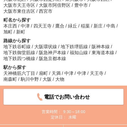
大阪市天王寺区
/
大阪市阿倍野区
/
豊中市
/
大阪市東住吉区
/
西宮市
町名から探す
本庄西
/
中津
/
四天王寺
/
鷹合
/
緑丘
/
稲葉
/
新庄
/
中島
/
旭町
/
新町
路線から探す
地下鉄谷町線
/
大阪環状線
/
地下鉄堺筋線
/
阪神本線
/
地下鉄御堂筋線
/
阪急神戸本線
/
福知山線
/
東海道本線
/
地下鉄四つ橋線
/
阪急京都本線
駅から探す
天神橋筋六丁目
/
扇町
/
天満
/
中津
/
中津
/
天王寺
/
南森町
/
駒川中野
/
大阪
/
大物
電話でお問い合わせ
営業時間：
9:30～18:00
定休日：
水曜