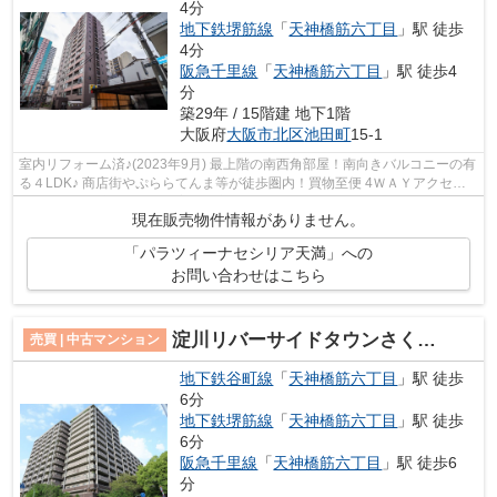
4分
地下鉄堺筋線
「
天神橋筋六丁目
」駅 徒歩
4分
阪急千里線
「
天神橋筋六丁目
」駅 徒歩4
分
築29年 / 15階建 地下1階
大阪府
大阪市北区
池田町
15-1
室内リフォーム済♪(2023年9月) 最上階の南西角部屋！南向きバルコニーの有
る４LDK♪ 商店街やぷららてんま等が徒歩圏内！買物至便 4ＷＡＹアクセス
可能な便利な立地♪ 【特別案内会実施...
現在販売物件情報がありません。
「パラツィーナセシリア天満」への
お問い合わせはこちら
淀川リバーサイドタウンさくら１３番館
売買 | 中古マンション
地下鉄谷町線
「
天神橋筋六丁目
」駅 徒歩
6分
地下鉄堺筋線
「
天神橋筋六丁目
」駅 徒歩
6分
阪急千里線
「
天神橋筋六丁目
」駅 徒歩6
分