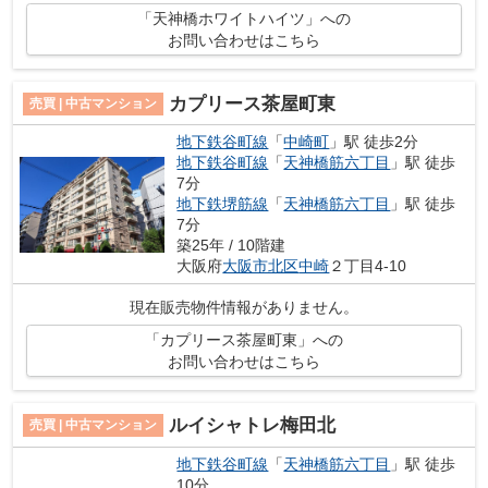
「天神橋ホワイトハイツ」への
お問い合わせはこちら
カプリース茶屋町東
売買 | 中古マンション
地下鉄谷町線
「
中崎町
」駅 徒歩2分
地下鉄谷町線
「
天神橋筋六丁目
」駅 徒歩
7分
地下鉄堺筋線
「
天神橋筋六丁目
」駅 徒歩
7分
築25年 / 10階建
大阪府
大阪市北区
中崎
２丁目4-10
現在販売物件情報がありません。
「カプリース茶屋町東」への
お問い合わせはこちら
ルイシャトレ梅田北
売買 | 中古マンション
地下鉄谷町線
「
天神橋筋六丁目
」駅 徒歩
10分