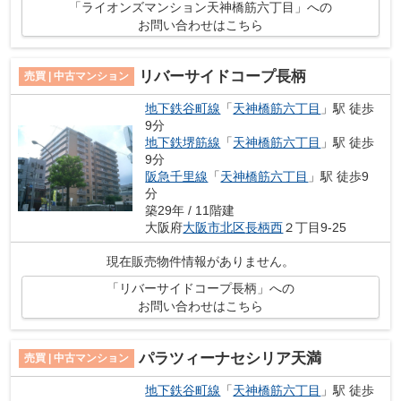
「ライオンズマンション天神橋筋六丁目」への
お問い合わせはこちら
リバーサイドコープ長柄
売買 | 中古マンション
地下鉄谷町線
「
天神橋筋六丁目
」駅 徒歩
9分
地下鉄堺筋線
「
天神橋筋六丁目
」駅 徒歩
9分
阪急千里線
「
天神橋筋六丁目
」駅 徒歩9
分
築29年 / 11階建
大阪府
大阪市北区
長柄西
２丁目9-25
現在販売物件情報がありません。
「リバーサイドコープ長柄」への
お問い合わせはこちら
パラツィーナセシリア天満
売買 | 中古マンション
地下鉄谷町線
「
天神橋筋六丁目
」駅 徒歩