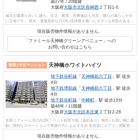
築27年 / 20階建
大阪府
大阪市北区
長柄西
２丁目1-5
城北公園通り沿いに建ち、生活、教育、医療施設も充実、都心の暮らしやす
い立地です。 採光・通風良好な2LDK♪琉球畳を敷いたモダンな和室があるお
部屋です♪ 【特別案内会実施中！！ご...
現在販売物件情報がありません。
「ファミール天神橋グリーンアベニュー」への
お問い合わせはこちら
天神橋ホワイトハイツ
売買 | 中古マンション
地下鉄谷町線
「
天神橋筋六丁目
」駅 徒歩
4分
地下鉄堺筋線
「
天神橋筋六丁目
」駅 徒歩
4分
地下鉄谷町線
「
中崎町
」駅 徒歩13分
築48年 / 11階建
大阪府
大阪市北区
本庄東
２丁目2-28
全面リフォーム済の2LDK！ペット飼育可能（規約あり）物件♪ お買い物に通
勤に便利なロケーションで単身の方にもおすすめ 全居室にエアコン用配管設
置済です♪ 【内覧希望随時受付中！お...
現在販売物件情報がありません。