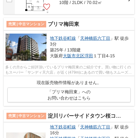
10階 / 2LDK / 70.02㎡
プリマ梅田東
売買 | 中古マンション
地下鉄谷町線
「
天神橋筋六丁目
」駅 徒歩
3分
築25年 / 13階建
大阪府
大阪市北区
浮田
１丁目4-15
多くの方からご好評頂いているプリマ梅田東のご紹介です。買い物に行くの
もスーパー「サンディ天六店」が近く(479m)にあるので買い物もスムーズで
す。近くに北野病院(493m)があるので...
現在販売物件情報がありません。
「プリマ梅田東」への
お問い合わせはこちら
淀川リバーサイドタウン桜コーポ
売買 | 中古マンション
地下鉄谷町線
「
天神橋筋六丁目
」駅 徒歩
16分