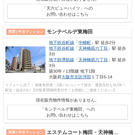
「天六ビューハイツ」への
お問い合わせはこちら
モンテベルデ東梅田
売買 | 中古マンション
地下鉄谷町線
「
中崎町
」駅 徒歩2分
地下鉄谷町線
「
天神橋筋六丁目
」駅 徒歩
3分
地下鉄堺筋線
「
天神橋筋六丁目
」駅 徒歩
3分
築30年 / 13階建 地下1階
大阪府
大阪市北区
浮田
１丁目6-14
リフォーム完了！ 南東角部屋！2面バルコニーで採光・通風良好な3LDK！
駅近！徒歩2分♪ 【内覧希望随時受付中！お気軽にご連絡ください♪】
現在販売物件情報がありません。
「モンテベルデ東梅田」への
お問い合わせはこちら
エステムコート梅田・天神橋Ⅱグラシオ
売買 | 中古マンション