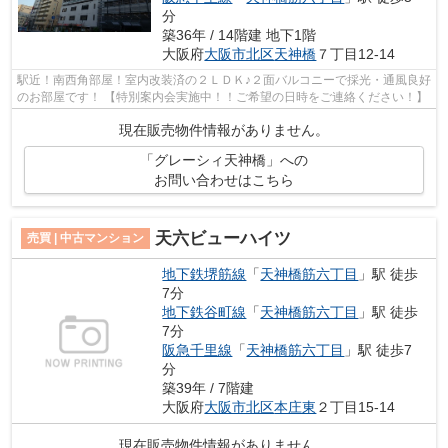
分
築36年 / 14階建 地下1階
大阪府
大阪市北区
天神橋
７丁目12-14
駅近！南西角部屋！室内改装済の２ＬＤＫ♪２面バルコニーで採光・通風良好
のお部屋です！ 【特別案内会実施中！！ご希望の日時をご連絡ください！】
現在販売物件情報がありません。
「グレーシィ天神橋」への
お問い合わせはこちら
天六ビューハイツ
売買 | 中古マンション
地下鉄堺筋線
「
天神橋筋六丁目
」駅 徒歩
7分
地下鉄谷町線
「
天神橋筋六丁目
」駅 徒歩
7分
阪急千里線
「
天神橋筋六丁目
」駅 徒歩7
分
築39年 / 7階建
大阪府
大阪市北区
本庄東
２丁目15-14
現在販売物件情報がありません。