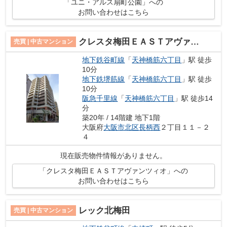
「ユニ・アルス扇町公園」への
お問い合わせはこちら
クレスタ梅田ＥＡＳＴアヴァンツィオ
売買 | 中古マンション
地下鉄谷町線
「
天神橋筋六丁目
」駅 徒歩
10分
地下鉄堺筋線
「
天神橋筋六丁目
」駅 徒歩
10分
阪急千里線
「
天神橋筋六丁目
」駅 徒歩14
分
築20年 / 14階建 地下1階
大阪府
大阪市北区
長柄西
２丁目１１－２
４
現在販売物件情報がありません。
「クレスタ梅田ＥＡＳＴアヴァンツィオ」への
お問い合わせはこちら
レック北梅田
売買 | 中古マンション