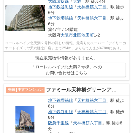
大阪環状線
「
天満
」駅 徒歩4分
地下鉄谷町線
「
天神橋筋六丁目
」駅 徒歩
6分
地下鉄堺筋線
「
天神橋筋六丁目
」駅 徒歩
6分
築47年 / 14階建
大阪府
大阪市北区
池田町
1-2
ローレルハイツ北天満２号棟の詳しい情報。最寄りのスーパー「デイリーカ
ナートイズミヤ天六樋之口店」まで254m、ぷららてんまが478mにあり、い
つでも買物しやすいのがポイント。周辺...
現在販売物件情報がありません。
「ローレルハイツ北天満２号棟」への
お問い合わせはこちら
ファミール天神橋グリーンアベニュー
売買 | 中古マンション
地下鉄堺筋線
「
天神橋筋六丁目
」駅 徒歩
8分
地下鉄谷町線
「
天神橋筋六丁目
」駅 徒歩
8分
阪急千里線
「
天神橋筋六丁目
」駅 徒歩8
分