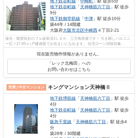
地下鉄谷町線
「
中崎町
」駅 徒歩5分
地下鉄谷町線
「
天神橋筋六丁目
」駅 徒歩
9分
地下鉄御堂筋線
「
中津
」駅 徒歩10分
築44年 / 14階建
大阪府
大阪市北区
中崎西
４丁目2-21
採光・眺望良好のフル改装済3ＬＤＫ、三方角部屋です！ 引き廻しバルコニ
ー広々27.85㎡♪戸建感覚でお住まいになれます。 住宅ローン控除対象
(2000→3000万円、10→13年) 【特別案内会実...
現在販売物件情報がありません。
「レック北梅田」への
お問い合わせはこちら
キングマンション天神橋Ⅱ
売買 | 中古マンション
地下鉄堺筋線
「
天神橋筋六丁目
」駅 徒歩
4分
地下鉄谷町線
「
天神橋筋六丁目
」駅 徒歩
4分
阪急千里線
「
天神橋筋六丁目
」駅 徒歩4
分
築28年 / 30階建