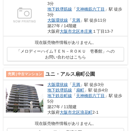
3分
地下鉄堺筋線
「
天神橋筋六丁目
」駅 徒歩
3分
大阪環状線
「
天満
」駅 徒歩11分
築27年 / 14階建
大阪府
大阪市北区
本庄東
１丁目13-7
現在販売物件情報がありません。
「メロディーハイムＴＥＮ－ＲＯＫＵ 壱番館」への
お問い合わせはこちら
ユニ・アルス扇町公園
売買 | 中古マンション
大阪環状線
「
天満
」駅 徒歩3分
地下鉄堺筋線
「
扇町
」駅 徒歩4分
地下鉄谷町線
「
天神橋筋六丁目
」駅 徒歩
5分
築27年 / 11階建
大阪府
大阪市北区
浪花町
2-1
現在販売物件情報がありません。