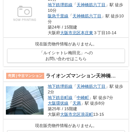
地下鉄堺筋線
「
天神橋筋六丁目
」駅 徒歩
10分
阪急千里線
「
天神橋筋六丁目
」駅 徒歩10
分
築24年 / 15階建
大阪府
大阪市北区
本庄東
３丁目10-14
現在販売物件情報がありません。
「ルイシャトレ梅田北」への
お問い合わせはこちら
ライオンズマンション天神橋筋六丁目
売買 | 中古マンション
地下鉄堺筋線
「
天神橋筋六丁目
」駅 徒歩
2分
地下鉄谷町線
「
中崎町
」駅 徒歩7分
大阪環状線
「
天満
」駅 徒歩8分
築25年 / 15階建
大阪府
大阪市北区
浪花町
13-15
現在販売物件情報がありません。