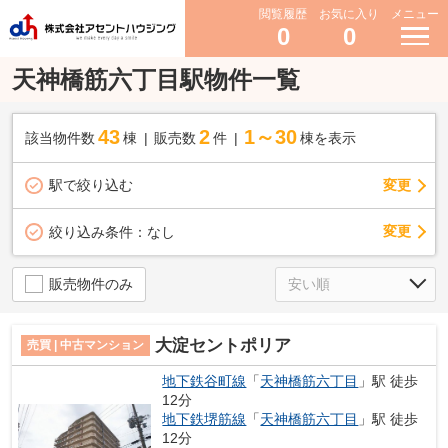
閲覧履歴
お気に入り
メニュー
0
0
天神橋筋六丁目駅物件一覧
43
2
1～30
該当物件数
棟
販売数
件
棟を表示
駅で絞り込む
変更
変更
絞り込み条件：
なし
販売物件のみ
大淀セントポリア
売買 | 中古マンション
地下鉄谷町線
「
天神橋筋六丁目
」駅 徒歩
12分
地下鉄堺筋線
「
天神橋筋六丁目
」駅 徒歩
12分