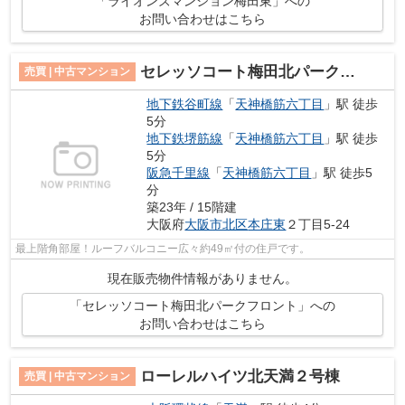
「ライオンズマンション梅田東」への
お問い合わせはこちら
セレッソコート梅田北パークフロント
売買 | 中古マンション
地下鉄谷町線
「
天神橋筋六丁目
」駅 徒歩
5分
地下鉄堺筋線
「
天神橋筋六丁目
」駅 徒歩
5分
阪急千里線
「
天神橋筋六丁目
」駅 徒歩5
分
築23年 / 15階建
大阪府
大阪市北区
本庄東
２丁目5-24
最上階角部屋！ルーフバルコニー広々約49㎡付の住戸です。
現在販売物件情報がありません。
「セレッソコート梅田北パークフロント」への
お問い合わせはこちら
ローレルハイツ北天満２号棟
売買 | 中古マンション