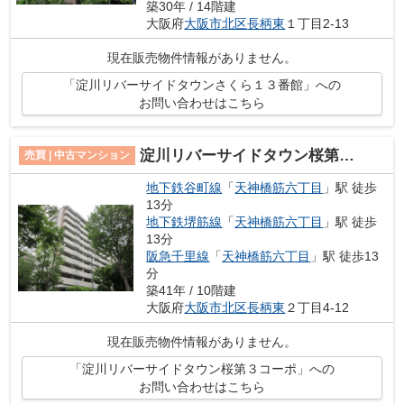
築30年 / 14階建
大阪府
大阪市北区
長柄東
１丁目2-13
現在販売物件情報がありません。
「淀川リバーサイドタウンさくら１３番館」への
お問い合わせはこちら
淀川リバーサイドタウン桜第３コーポ
売買 | 中古マンション
地下鉄谷町線
「
天神橋筋六丁目
」駅 徒歩
13分
地下鉄堺筋線
「
天神橋筋六丁目
」駅 徒歩
13分
阪急千里線
「
天神橋筋六丁目
」駅 徒歩13
分
築41年 / 10階建
大阪府
大阪市北区
長柄東
２丁目4-12
現在販売物件情報がありません。
「淀川リバーサイドタウン桜第３コーポ」への
お問い合わせはこちら