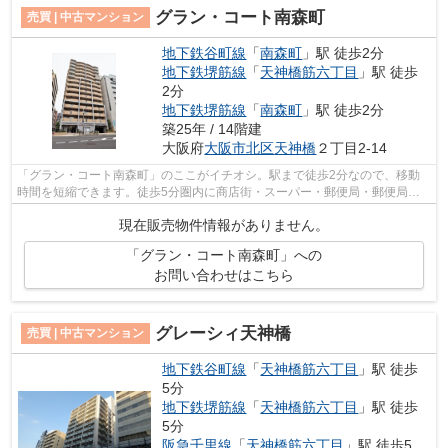
グラン・コート南森町
売買 | 中古マンション
地下鉄谷町線
「
南森町
」駅 徒歩2分
地下鉄堺筋線
「
天神橋筋六丁目
」駅 徒歩
2分
地下鉄堺筋線
「
南森町
」駅 徒歩2分
築25年 / 14階建
大阪府
大阪市北区
天神橋
２丁目2-14
「グラン・コート南森町」のここがイチオシ。駅まで徒歩2分なので、移動
時間を短縮できます。徒歩5分圏内に商店街・スーパー・郵便局・郵便局等
がそろう便利な立地。不動産のことなら...
現在販売物件情報がありません。
「グラン・コート南森町」への
お問い合わせはこちら
グレーシィ天神橋
売買 | 中古マンション
地下鉄谷町線
「
天神橋筋六丁目
」駅 徒歩
5分
地下鉄堺筋線
「
天神橋筋六丁目
」駅 徒歩
5分
阪急千里線
「
天神橋筋六丁目
」駅 徒歩5