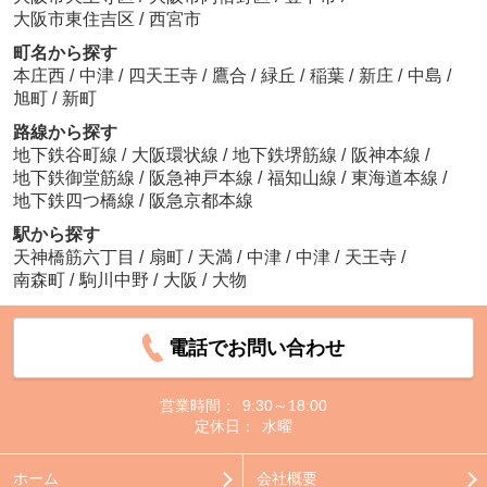
大阪市東住吉区
/
西宮市
町名から探す
本庄西
/
中津
/
四天王寺
/
鷹合
/
緑丘
/
稲葉
/
新庄
/
中島
/
旭町
/
新町
路線から探す
地下鉄谷町線
/
大阪環状線
/
地下鉄堺筋線
/
阪神本線
/
地下鉄御堂筋線
/
阪急神戸本線
/
福知山線
/
東海道本線
/
地下鉄四つ橋線
/
阪急京都本線
駅から探す
天神橋筋六丁目
/
扇町
/
天満
/
中津
/
中津
/
天王寺
/
南森町
/
駒川中野
/
大阪
/
大物
電話でお問い合わせ
営業時間：
9:30～18:00
定休日：
水曜
ホーム
会社概要