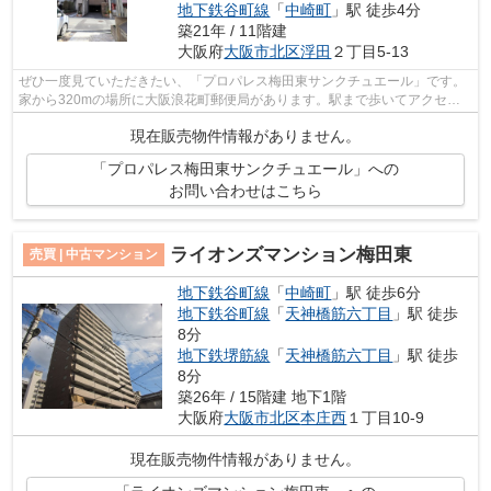
地下鉄谷町線
「
中崎町
」駅 徒歩4分
築21年 / 11階建
大阪府
大阪市北区
浮田
２丁目5-13
ぜひ一度見ていただきたい、「プロパレス梅田東サンクチュエール」です。
家から320mの場所に大阪浪花町郵便局があります。駅まで歩いてアクセス
できる、徒歩4分圏内の物件です。こちら...
現在販売物件情報がありません。
「プロパレス梅田東サンクチュエール」への
お問い合わせはこちら
ライオンズマンション梅田東
売買 | 中古マンション
地下鉄谷町線
「
中崎町
」駅 徒歩6分
地下鉄谷町線
「
天神橋筋六丁目
」駅 徒歩
8分
地下鉄堺筋線
「
天神橋筋六丁目
」駅 徒歩
8分
築26年 / 15階建 地下1階
大阪府
大阪市北区
本庄西
１丁目10-9
現在販売物件情報がありません。