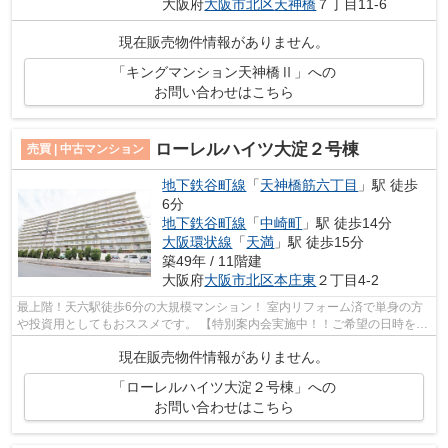
大阪府
大阪市北区
天神橋
７丁目11-6
現在販売物件情報がありません。
「キングマンション天神橋Ⅱ」への
お問い合わせはこちら
ローレルハイツ大淀２号棟
売買 | 中古マンション
地下鉄谷町線
「
天神橋筋六丁目
」駅 徒歩
6分
地下鉄谷町線
「
中崎町
」駅 徒歩14分
大阪環状線
「
天満
」駅 徒歩15分
築49年 / 11階建
大阪府
大阪市北区
本庄東
２丁目4-2
最上階！天六駅徒歩6分の大規模マンション！ 室内リフォーム済で単身の方
や投資用としてもおススメです。 【特別案内会実施中！！ご希望の日時をご
連絡ください！】
現在販売物件情報がありません。
「ローレルハイツ大淀２号棟」への
お問い合わせはこちら