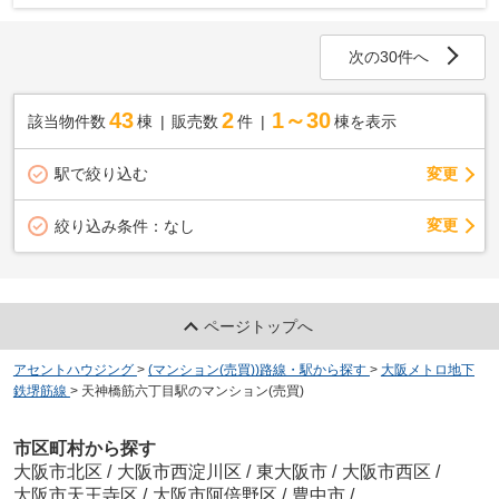
次の30件へ
43
2
1～30
該当物件数
棟
販売数
件
棟を表示
駅で絞り込む
変更
変更
絞り込み条件：
なし
ページトップへ
アセントハウジング
>
(マンション(売買))路線・駅から探す
>
大阪メトロ地下
鉄堺筋線
>
天神橋筋六丁目駅のマンション(売買)
市区町村から探す
大阪市北区
/
大阪市西淀川区
/
東大阪市
/
大阪市西区
/
大阪市天王寺区
/
大阪市阿倍野区
/
豊中市
/