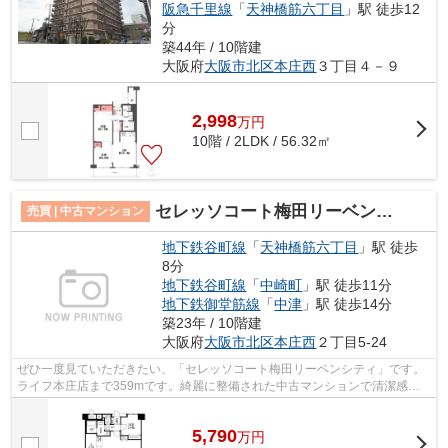
阪急千里線
「
天神橋筋六丁目
」駅 徒歩12
分
築44年 / 10階建
大阪府
大阪市北区
本庄西
３丁目４－９
2,998
万
円
10階 / 2LDK / 56.32㎡
セレッソコート梅田リーベンシティ
売買 | 中古マンション
地下鉄谷町線
「
天神橋筋六丁目
」駅 徒歩
8分
地下鉄谷町線
「
中崎町
」駅 徒歩11分
地下鉄御堂筋線
「
中津
」駅 徒歩14分
築23年 / 10階建
大阪府
大阪市北区
本庄西
２丁目5-24
ぜひ一度見ていただきたい、「セレッソコート梅田リーベンシティ」です。
ライフ本庄店まで359mです。綺麗に整備された中古マンションで清潔感を
感じます。駅から徒歩8分圏内の物件です...
5,790
万
円