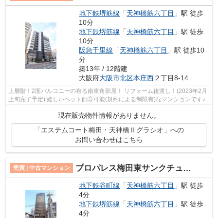
地下鉄堺筋線
「
天神橋筋六丁目
」駅 徒歩
10分
地下鉄堺筋線
「
天神橋筋六丁目
」駅 徒歩
10分
阪急千里線
「
天神橋筋六丁目
」駅 徒歩10
分
築13年 / 12階建
大阪府
大阪市北区
本庄西
２丁目8-14
上層階！2面バルコニーの有る南東角部屋！ リフォーム後渡し！(2023年2月
上旬完了予定) 嬉しいペット飼育可能(規約による制限有)なマンションです♪
現在販売物件情報がありません。
「エステムコート梅田・天神橋Ⅱグラシオ」への
お問い合わせはこちら
プロパレス梅田東サンクチュエール
売買 | 中古マンション
地下鉄谷町線
「
天神橋筋六丁目
」駅 徒歩
4分
地下鉄堺筋線
「
天神橋筋六丁目
」駅 徒歩
4分