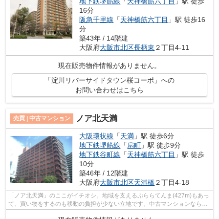
地下鉄堺筋線
「
天神橋筋六丁目
」駅 徒歩
16分
阪急千里線
「
天神橋筋六丁目
」駅 徒歩16
分
築43年 / 14階建
大阪府
大阪市北区
長柄東
２丁目4-11
現在販売物件情報がありません。
「淀川リバーサイドタウン桜コーポ」への
お問い合わせはこちら
ノア北天満
売買 | 中古マンション
大阪環状線
「
天満
」駅 徒歩6分
地下鉄堺筋線
「
扇町
」駅 徒歩9分
地下鉄谷町線
「
天神橋筋六丁目
」駅 徒歩
10分
築46年 / 12階建
大阪府
大阪市北区
天満橋
２丁目4-18
「ノア北天満」のここがイチオシ。地域を支えるぷららてんま(427m)もあっ
て、買い物をするのも移動の負担が少ない立地です。中古マンションなら、
物件の購入もスムーズです。快適な地...