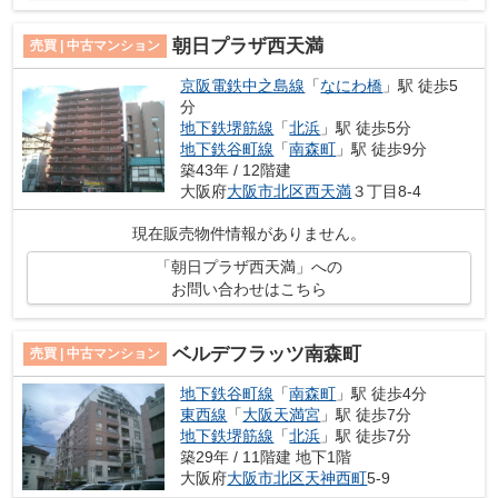
朝日プラザ西天満
売買 | 中古マンション
京阪電鉄中之島線
「
なにわ橋
」駅 徒歩5
分
地下鉄堺筋線
「
北浜
」駅 徒歩5分
地下鉄谷町線
「
南森町
」駅 徒歩9分
築43年 / 12階建
大阪府
大阪市北区
西天満
３丁目8-4
現在販売物件情報がありません。
「朝日プラザ西天満」への
お問い合わせはこちら
ベルデフラッツ南森町
売買 | 中古マンション
地下鉄谷町線
「
南森町
」駅 徒歩4分
東西線
「
大阪天満宮
」駅 徒歩7分
地下鉄堺筋線
「
北浜
」駅 徒歩7分
築29年 / 11階建 地下1階
大阪府
大阪市北区
天神西町
5-9