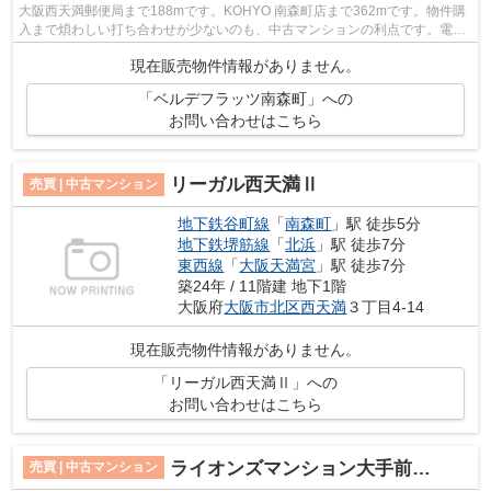
大阪西天満郵便局まで188mです。KOHYO 南森町店まで362mです。物件購
入まで煩わしい打ち合わせが少ないのも、中古マンションの利点です。電車
移動の多い方には、駅から徒歩4分の物件が...
現在販売物件情報がありません。
「ベルデフラッツ南森町」への
お問い合わせはこちら
リーガル西天満Ⅱ
売買 | 中古マンション
地下鉄谷町線
「
南森町
」駅 徒歩5分
地下鉄堺筋線
「
北浜
」駅 徒歩7分
東西線
「
大阪天満宮
」駅 徒歩7分
築24年 / 11階建 地下1階
大阪府
大阪市北区
西天満
３丁目4-14
現在販売物件情報がありません。
「リーガル西天満Ⅱ」への
お問い合わせはこちら
ライオンズマンション大手前第二
売買 | 中古マンション