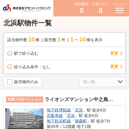
閲覧履歴
お気に入り
メニュー
0
0
北浜駅物件一覧
10
1
1～10
該当物件数
棟
販売数
件
棟を表示
駅で絞り込む
変更
変更
絞り込み条件：
なし
販売物件のみ
ライオンズマンション中之島公園北
売買 | 中古マンション
地下鉄堺筋線
「
北浜
」駅 徒歩6分
京阪本線
「
北浜
」駅 徒歩6分
地下鉄谷町線
「
南森町
」駅 徒歩7分
築40年 / 11階建 地下1階