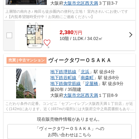
大阪府
大阪市北区
西天満
３丁目3-7
上層階の南向き♪ 梅田も徒歩圏内の便利な立地！ 室内きれいにお使いです
♪【内覧希望随時受付中！お気軽にご連絡ください♪】
2,380
万
円
10階 / 1LDK / 34.02㎡
ヴィークタワーＯＳＡＫＡ
売買 | 中古マンション
地下鉄堺筋線
「
北浜
」駅 徒歩4分
地下鉄谷町線
「
南森町
」駅 徒歩8分
地下鉄御堂筋線
「
淀屋橋
」駅 徒歩9分
築20年 / 35階建
大阪府
大阪市北区
西天満
１丁目8-9
こだわり条件の定番。コンビニ「セブン-イレブン大阪西天満１丁目店」が近
く(142m)にあります。近く(487mの場所)には大阪府立中之島図書館もありま
すよ。スーパーが近いので、日々の買...
現在販売物件情報がありません。
「ヴィークタワーＯＳＡＫＡ」への
お問い合わせはこちら