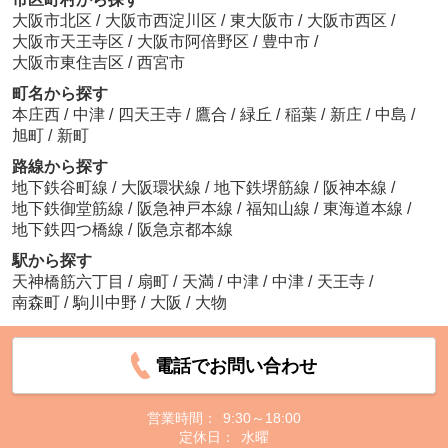
大阪市北区
/
大阪市西淀川区
/
東大阪市
/
大阪市西区
/
大阪市天王寺区
/
大阪市阿倍野区
/
豊中市
/
大阪市東住吉区
/
西宮市
町名から探す
本庄西
/
中津
/
四天王寺
/
鷹合
/
緑丘
/
稲葉
/
新庄
/
中島
/
旭町
/
新町
路線から探す
地下鉄谷町線
/
大阪環状線
/
地下鉄堺筋線
/
阪神本線
/
地下鉄御堂筋線
/
阪急神戸本線
/
福知山線
/
東海道本線
/
地下鉄四つ橋線
/
阪急京都本線
駅から探す
天神橋筋六丁目
/
扇町
/
天満
/
中津
/
中津
/
天王寺
/
南森町
/
駒川中野
/
大阪
/
大物
電話でお問い合わせ
営業時間：
9:30～18:00
定休日：
水曜