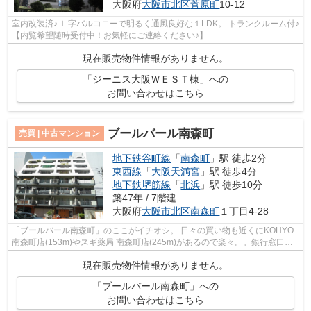
大阪府
大阪市北区
菅原町
10-12
室内改装済♪ Ｌ字バルコニーで明るく通風良好な１LDK。 トランクルーム付♪
【内覧希望随時受付中！お気軽にご連絡ください♪】
現在販売物件情報がありません。
「ジーニス大阪ＷＥＳＴ棟」への
お問い合わせはこちら
ブールバール南森町
売買 | 中古マンション
地下鉄谷町線
「
南森町
」駅 徒歩2分
東西線
「
大阪天満宮
」駅 徒歩4分
地下鉄堺筋線
「
北浜
」駅 徒歩10分
築47年 / 7階建
大阪府
大阪市北区
南森町
１丁目4-28
「ブールバール南森町」のここがイチオシ。 日々の買い物も近くにKOHYO
南森町店(153m)やスギ薬局 南森町店(245m)があるので楽々。。銀行窓口に
用事がある時も、三井住友銀行 南森町支...
現在販売物件情報がありません。
「ブールバール南森町」への
お問い合わせはこちら