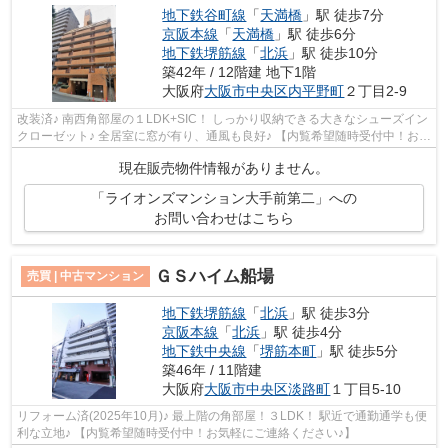
地下鉄谷町線
「
天満橋
」駅 徒歩7分
京阪本線
「
天満橋
」駅 徒歩6分
地下鉄堺筋線
「
北浜
」駅 徒歩10分
築42年 / 12階建 地下1階
大阪府
大阪市中央区
内平野町
２丁目2-9
改装済♪ 南西角部屋の１LDK+SIC！ しっかり収納できる大きなシューズイン
クローゼット♪ 全居室に窓が有り、通風も良好♪ 【内覧希望随時受付中！お気
軽にご連絡ください♪】
現在販売物件情報がありません。
「ライオンズマンション大手前第二」への
お問い合わせはこちら
ＧＳハイム船場
売買 | 中古マンション
地下鉄堺筋線
「
北浜
」駅 徒歩3分
京阪本線
「
北浜
」駅 徒歩4分
地下鉄中央線
「
堺筋本町
」駅 徒歩5分
築46年 / 11階建
大阪府
大阪市中央区
淡路町
１丁目5-10
リフォーム済(2025年10月)♪ 最上階の角部屋！３LDK！ 駅近で通勤通学も便
利な立地♪ 【内覧希望随時受付中！お気軽にご連絡ください♪】