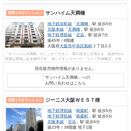
サンハイム天満橋
売買 | 中古マンション
地下鉄谷町線
「
天満橋
」駅 徒歩5分
京阪本線
「
天満橋
」駅 徒歩6分
地下鉄堺筋線
「
北浜
」駅 徒歩7分
築45年 / 8階建
大阪府
大阪市中央区
島町
２丁目2-3
「サンハイム天満橋」のここがイチオシ。 駅の至近に立地する、徒歩5分の
快適な環境にある物件です。 歩いてすぐスーパー「ライフ天神橋店」が近い
(172m)のもポイント ちょっとした買...
現在販売物件情報がありません。
「サンハイム天満橋」への
お問い合わせはこちら
ジーニス大阪ＷＥＳＴ棟
売買 | 中古マンション
地下鉄堺筋線
「
南森町
」駅 徒歩5分
地下鉄堺筋線
「
南森町
」駅 徒歩5分
京阪本線
「
北浜
」駅 徒歩6分
築23年 / 39階建 地下1階