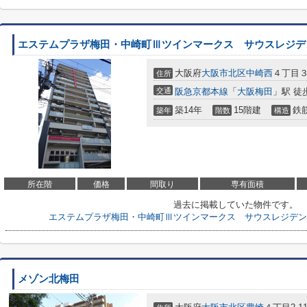
エステムプラザ梅田・中崎町Ⅲツインマークス サウスレジデ
大阪府
大阪市北区
中崎西
４丁目
住所
交通
阪急京都本線
「
大阪梅田
」駅 徒
築14年
15階建
鉄
築年
階数
構造
所在階
価格
間取り
専有面積
過去に掲載していた物件です。
エステムプラザ梅田・中崎町Ⅲツインマークス サウスレジデン
メゾン北梅田