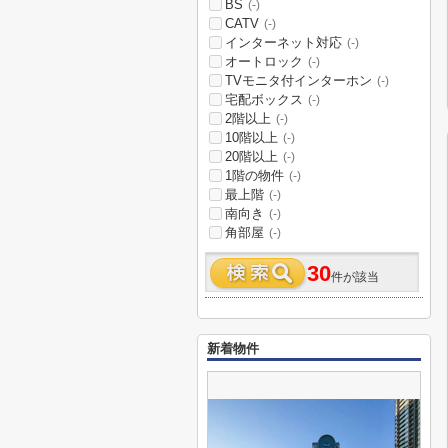
BS
(-)
CATV
(-)
インターネット対応
(-)
オートロック
(-)
TVモニタ付インターホン
(-)
宅配ボックス
(-)
2階以上
(-)
10階以上
(-)
20階以上
(-)
1階の物件
(-)
最上階
(-)
南向き
(-)
角部屋
(-)
30
件が該当
新着物件