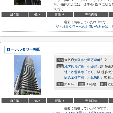
利。物件周辺には、徒歩4分圏内に駅な
で行く...
所在階
価格
間取り
専有面積
過去に掲載していた物件です。
ザ・梅田タワーへのお問い合わせはこ
ローレルタワー梅田
大阪府
大阪市北区
万歳町
5-12
住所
交通
地下鉄谷町線
「
中崎町
」駅 徒歩
地下鉄堺筋線
「
扇町
」駅 徒歩9分
阪急京都本線
「
大阪梅田
」駅 徒
築18年
38階建
鉄
築年
階数
構造
所在階
価格
間取り
専有面積
過去に掲載していた物件です。
ローレルタワー梅田へのお問い合わせは