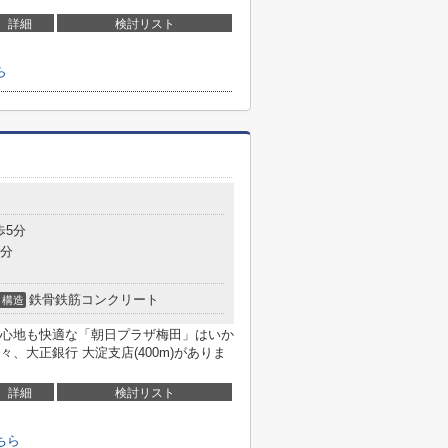
詳細
検討リスト
ら
歩5分
8分
鉄骨鉄筋コンクリート
構造
心地も快適な「朝日プラザ梅田」はいか
、大正銀行 大淀支店(400m)がありま
詳細
検討リスト
ちら