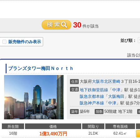
30
件が該当
並び順：
販売物件のみ表示
該当公
ブランズタワー梅田Ｎｏｒｔｈ
大阪府
大阪市北区
豊崎
３丁目16-1
住所
交通
地下鉄御堂筋線
「
中津
」駅 徒歩
阪急京都本線
「
大阪梅田
」駅 徒
阪急神戸本線
「
中津
」駅 徒歩7分
築6年
50階建 地下1階
築年
階数
所在階
価格
間取り
専有面積
1
億
3,490
万円
16階
2LDK
62.41㎡