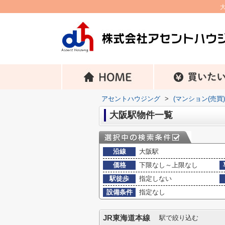
アセントハウジング
>
(マンション(売買
大阪駅物件一覧
沿線
大阪駅
価格
下限なし～上限なし
駅徒歩
指定しない
設備条件
指定なし
JR東海道本線
駅で絞り込む