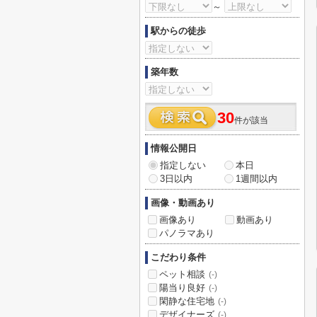
～
駅からの徒歩
築年数
30
件が該当
情報公開日
指定しない
本日
3日以内
1週間以内
画像・動画あり
画像あり
動画あり
パノラマあり
こだわり条件
ペット相談
(-)
陽当り良好
(-)
閑静な住宅地
(-)
デザイナーズ
(-)