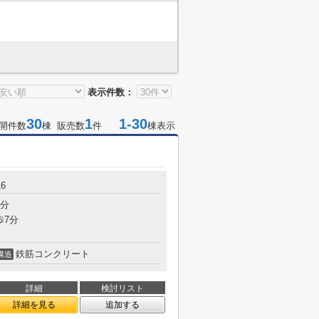
表示件数：
30
1
1-30
開件数
棟 販売数
件
棟表示
6
1分
歩7分
鉄筋コンクリート
構造
詳細
検討リスト
詳細を見る
追加する