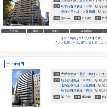
大阪府
大阪市北区
豊崎
４丁目2-1
住所
交通
地下鉄御堂筋線
「
中津
」駅 徒歩
阪急神戸本線
「
大阪梅田
」駅 徒
築53年
11階建
鉄
築年
階数
構造
所在階
価格
間取り
専有面積
過去に掲載していた物件です。
メゾン北梅田へのお問い合わせはこち
ディオ梅田
大阪府
大阪市北区
中崎西
２丁目1-
住所
交通
地下鉄谷町線
「
中崎町
」駅 徒歩
阪急宝塚本線
「
大阪梅田
」駅 徒
地下鉄御堂筋線
「
梅田
」駅 徒歩1
築12年
15階建
鉄
築年
階数
構造