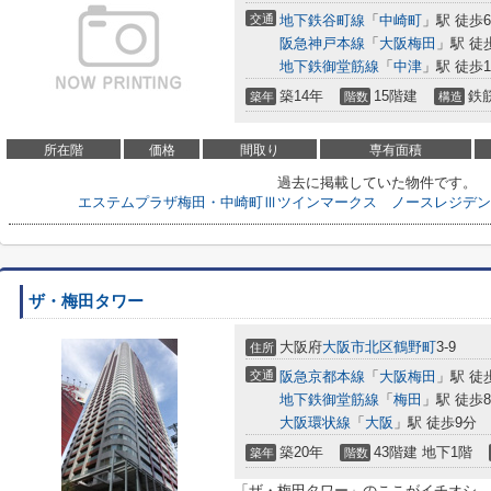
交通
地下鉄谷町線
「
中崎町
」駅 徒歩
阪急神戸本線
「
大阪梅田
」駅 徒
地下鉄御堂筋線
「
中津
」駅 徒歩1
築14年
15階建
鉄
築年
階数
構造
所在階
価格
間取り
専有面積
過去に掲載していた物件です。
エステムプラザ梅田・中崎町Ⅲツインマークス ノースレジデン
ザ・梅田タワー
大阪府
大阪市北区
鶴野町
3-9
住所
交通
阪急京都本線
「
大阪梅田
」駅 徒
地下鉄御堂筋線
「
梅田
」駅 徒歩
大阪環状線
「
大阪
」駅 徒歩9分
築20年
43階建 地下1階
築年
階数
「ザ・梅田タワー」のここがイチオシ。