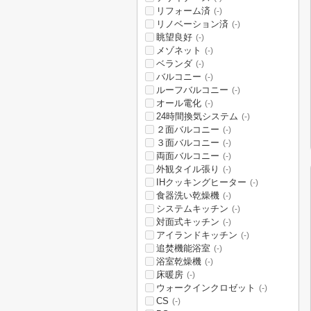
リフォーム済
(-)
リノベーション済
(-)
眺望良好
(-)
メゾネット
(-)
ベランダ
(-)
バルコニー
(-)
ルーフバルコニー
(-)
オール電化
(-)
24時間換気システム
(-)
２面バルコニー
(-)
３面バルコニー
(-)
両面バルコニー
(-)
外観タイル張り
(-)
IHクッキングヒーター
(-)
食器洗い乾燥機
(-)
システムキッチン
(-)
対面式キッチン
(-)
アイランドキッチン
(-)
追焚機能浴室
(-)
浴室乾燥機
(-)
床暖房
(-)
ウォークインクロゼット
(-)
CS
(-)