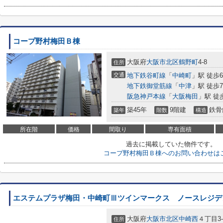
コープ野村梅田Ｂ棟
大阪府
大阪市北区
鶴野町
4-8
住所
交通
地下鉄谷町線
「
中崎町
」駅 徒歩
地下鉄御堂筋線
「
中津
」駅 徒歩
阪急神戸本線
「
大阪梅田
」駅 徒
築45年
9階建
鉄骨
築年
階数
構造
所在階
価格
間取り
専有面積
過去に掲載していた物件です。
コープ野村梅田Ｂ棟へのお問い合わせは
エステムプラザ梅田・中崎町Ⅲツインマークス ノースレジデ
大阪府
大阪市北区
中崎西
４丁目3-
住所