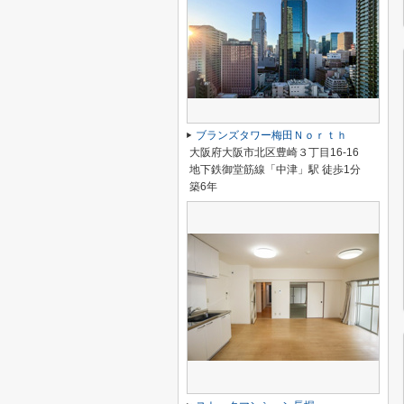
ブランズタワー梅田Ｎｏｒｔｈ
大阪府大阪市北区豊崎３丁目16-16
地下鉄御堂筋線「中津」駅 徒歩1分
築6年