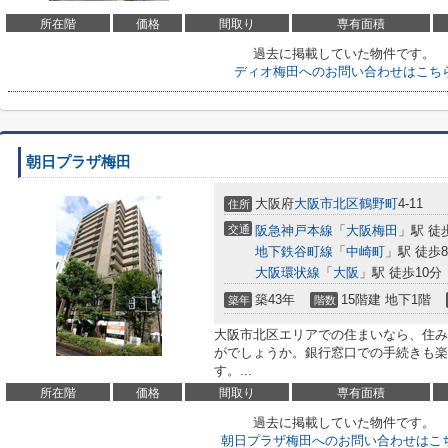
所在階
価格
間取り
専有面積
過去に掲載していた物件です。
ディオ梅田へのお問い合わせはこち
朝日プラザ梅田
大阪府
大阪市北区
鶴野町
4-11
住所
交通
阪急神戸本線
「
大阪梅田
」駅 徒
地下鉄谷町線
「
中崎町
」駅 徒歩
大阪環状線
「
大阪
」駅 徒歩10分
築43年
15階建 地下1階
築年
階数
大阪市北区エリアでの住まいなら、住み
がでしょうか。銀行窓口での手続きも楽々
す。...
所在階
価格
間取り
専有面積
過去に掲載していた物件です。
朝日プラザ梅田へのお問い合わせはこ