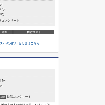
6分
歩7分
0分
筋コンクリート
詳細
検討リスト
スへのお問い合わせはこちら
歩4分
8分
鉄筋コンクリート
構造
 阪急京都本線大阪梅田にも近くて便