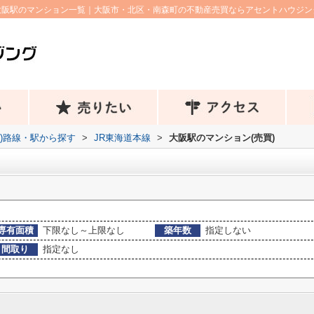
大阪駅のマンション一覧｜大阪市・北区・南森町の不動産売買ならアセントハウジン
))路線・駅から探す
>
JR東海道本線
>
大阪駅のマンション(売買)
専有面積
下限なし～上限なし
築年数
指定しない
間取り
指定なし