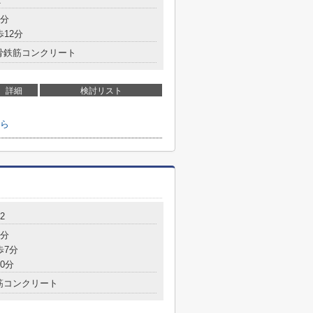
1
6分
歩12分
骨鉄筋コンクリート
詳細
検討リスト
ら
2
2分
歩7分
0分
筋コンクリート