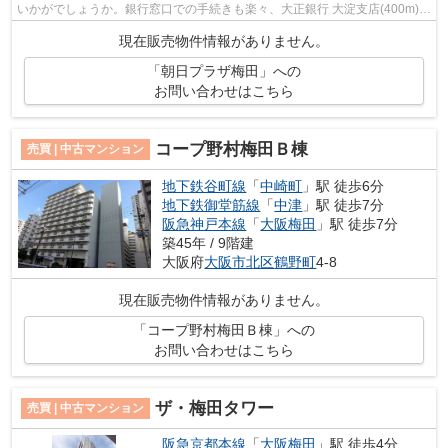
いかがでしょうか。銀行窓口での手続きも楽々、大正銀行 大淀支店(400m)が
あります。家から167mの場所にショッ...
現在販売物件情報がありません。
「朝日プラザ梅田」への
お問い合わせはこちら
コープ野村梅田Ｂ棟
売買 | 中古マンション
地下鉄谷町線
「
中崎町
」駅 徒歩6分
地下鉄御堂筋線
「
中津
」駅 徒歩7分
阪急神戸本線
「
大阪梅田
」駅 徒歩7分
築45年 / 9階建
大阪府
大阪市北区
鶴野町
4-8
現在販売物件情報がありません。
「コープ野村梅田Ｂ棟」への
お問い合わせはこちら
ザ・梅田タワー
売買 | 中古マンション
阪急京都本線
「
大阪梅田
」駅 徒歩4分