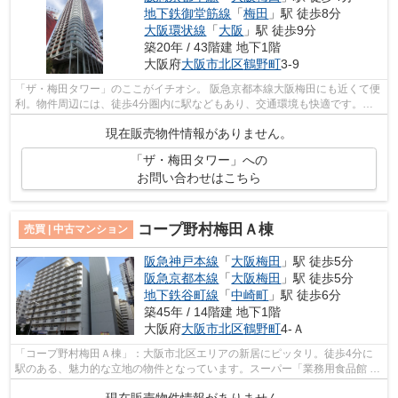
地下鉄御堂筋線
「
梅田
」駅 徒歩8分
大阪環状線
「
大阪
」駅 徒歩9分
築20年 / 43階建 地下1階
大阪府
大阪市北区
鶴野町
3-9
「ザ・梅田タワー」のここがイチオシ。 阪急京都本線大阪梅田にも近くて便
利。物件周辺には、徒歩4分圏内に駅などもあり、交通環境も快適です。窓
口まで行くのが面倒でも、大阪鶴野町...
現在販売物件情報がありません。
「ザ・梅田タワー」への
お問い合わせはこちら
コープ野村梅田Ａ棟
売買 | 中古マンション
阪急神戸本線
「
大阪梅田
」駅 徒歩5分
阪急京都本線
「
大阪梅田
」駅 徒歩5分
地下鉄谷町線
「
中崎町
」駅 徒歩6分
築45年 / 14階建 地下1階
大阪府
大阪市北区
鶴野町
4-Ａ
「コープ野村梅田Ａ棟」：大阪市北区エリアの新居にピッタリ。徒歩4分に
駅のある、魅力的な立地の物件となっています。スーパー「業務用食品館 中
崎町店」もすぐ近く(455m)にあるのが...
現在販売物件情報がありません。