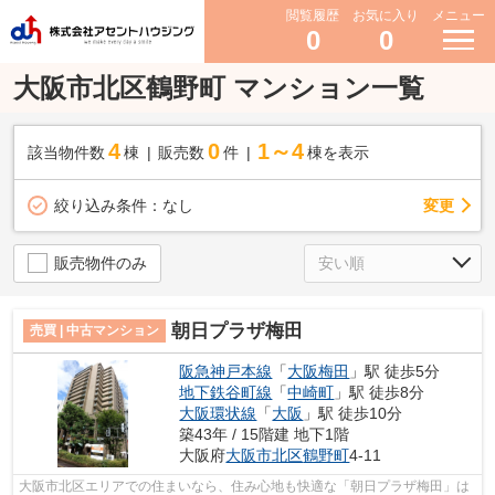
閲覧履歴
お気に入り
メニュー
0
0
大阪市北区鶴野町 マンション一覧
4
0
1～4
該当物件数
棟
販売数
件
棟を表示
変更
絞り込み条件：
なし
販売物件のみ
朝日プラザ梅田
売買 | 中古マンション
阪急神戸本線
「
大阪梅田
」駅 徒歩5分
地下鉄谷町線
「
中崎町
」駅 徒歩8分
大阪環状線
「
大阪
」駅 徒歩10分
築43年 / 15階建 地下1階
大阪府
大阪市北区
鶴野町
4-11
大阪市北区エリアでの住まいなら、住み心地も快適な「朝日プラザ梅田」は