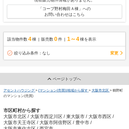
「コープ野村梅田Ａ棟」への
お問い合わせはこちら
4
0
1～4
該当物件数
棟
販売数
件
棟を表示
変更
絞り込み条件：
なし
ページトップへ
アセントハウジング
>
(マンション(売買))地域から探す
>
大阪市北区
>
鶴野町
のマンション(売買)
市区町村から探す
大阪市北区
/
大阪市西淀川区
/
東大阪市
/
大阪市西区
/
大阪市天王寺区
/
大阪市阿倍野区
/
豊中市
/
大阪市東住吉区
/
西宮市