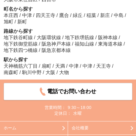
町名から探す
本庄西
/
中津
/
四天王寺
/
鷹合
/
緑丘
/
稲葉
/
新庄
/
中島
/
旭町
/
新町
路線から探す
地下鉄谷町線
/
大阪環状線
/
地下鉄堺筋線
/
阪神本線
/
地下鉄御堂筋線
/
阪急神戸本線
/
福知山線
/
東海道本線
/
地下鉄四つ橋線
/
阪急京都本線
駅から探す
天神橋筋六丁目
/
扇町
/
天満
/
中津
/
中津
/
天王寺
/
南森町
/
駒川中野
/
大阪
/
大物
電話でお問い合わせ
営業時間：
9:30～18:00
定休日：
水曜
ホーム
会社概要