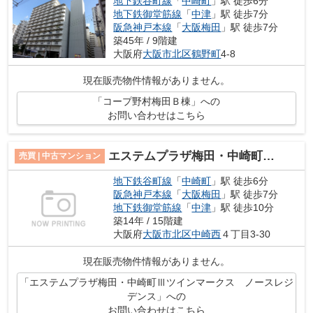
地下鉄谷町線
「
中崎町
」駅 徒歩6分
地下鉄御堂筋線
「
中津
」駅 徒歩7分
阪急神戸本線
「
大阪梅田
」駅 徒歩7分
築45年 / 9階建
大阪府
大阪市北区
鶴野町
4-8
現在販売物件情報がありません。
「コープ野村梅田Ｂ棟」への
お問い合わせはこちら
エステムプラザ梅田・中崎町Ⅲツインマークス ノースレジデンス
売買 | 中古マンション
地下鉄谷町線
「
中崎町
」駅 徒歩6分
阪急神戸本線
「
大阪梅田
」駅 徒歩7分
地下鉄御堂筋線
「
中津
」駅 徒歩10分
築14年 / 15階建
大阪府
大阪市北区
中崎西
４丁目3-30
現在販売物件情報がありません。
「エステムプラザ梅田・中崎町Ⅲツインマークス ノースレジ
デンス」への
お問い合わせはこちら