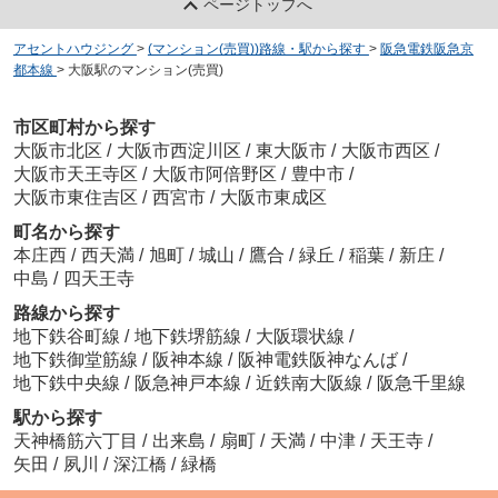
ページトップへ
アセントハウジング
>
(マンション(売買))路線・駅から探す
>
阪急電鉄阪急京
都本線
>
大阪駅のマンション(売買)
市区町村から探す
大阪市北区
/
大阪市西淀川区
/
東大阪市
/
大阪市西区
/
大阪市天王寺区
/
大阪市阿倍野区
/
豊中市
/
大阪市東住吉区
/
西宮市
/
大阪市東成区
町名から探す
本庄西
/
西天満
/
旭町
/
城山
/
鷹合
/
緑丘
/
稲葉
/
新庄
/
中島
/
四天王寺
路線から探す
地下鉄谷町線
/
地下鉄堺筋線
/
大阪環状線
/
地下鉄御堂筋線
/
阪神本線
/
阪神電鉄阪神なんば
/
地下鉄中央線
/
阪急神戸本線
/
近鉄南大阪線
/
阪急千里線
駅から探す
天神橋筋六丁目
/
出来島
/
扇町
/
天満
/
中津
/
天王寺
/
矢田
/
夙川
/
深江橋
/
緑橋