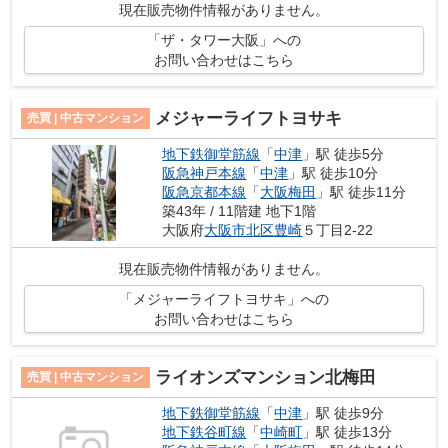
現在販売物件情報がありません。
「ザ・タワー大阪」への
お問い合わせはこちら
メジャーライフトヨサキ
売買 | 中古マンション
地下鉄御堂筋線
「
中津
」駅 徒歩5分
阪急神戸本線
「
中津
」駅 徒歩10分
阪急京都本線
「
大阪梅田
」駅 徒歩11分
築43年 / 11階建 地下1階
大阪府
大阪市北区
豊崎
５丁目2-22
現在販売物件情報がありません。
「メジャーライフトヨサキ」への
お問い合わせはこちら
ライオンズマンション北梅田
売買 | 中古マンション
地下鉄御堂筋線
「
中津
」駅 徒歩9分
地下鉄谷町線
「
中崎町
」駅 徒歩13分