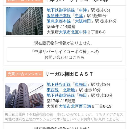
地下鉄御堂筋線
「
中津
」駅 徒歩6分
阪急神戸本線
「
中津
」駅 徒歩9分
阪急京都本線
「
大阪梅田
」駅 徒歩14分
築55年 / 14階建
大阪府
大阪市北区
中津
２丁目8-C
現在販売物件情報がありません。
「中津リバーサイドコーポＣ棟」への
お問い合わせはこちら
リーガル梅田ＥＡＳＴ
売買 | 中古マンション
地下鉄谷町線
「
東梅田
」駅 徒歩9分
東西線
「
北新地
」駅 徒歩10分
地下鉄御堂筋線
「
梅田
」駅 徒歩10分
築17年 / 15階建
大阪府
大阪市北区
西天満
６丁目8-19
梅田徒歩圏内！不動産投資の第一歩にいかがでしょうか。 ３ＷＡＹアクセス
可能な便利な立地のマンションです♪ 嬉しいペット飼育可能(規約による制限
有) 【内覧希望随時受付中！お気軽...
現在販売物件情報がありません。