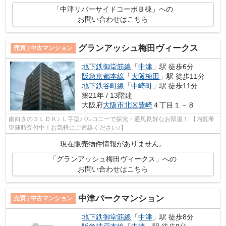
「中津リバーサイドコーポＢ棟」への
お問い合わせはこちら
グランアッシュ梅田ヴィークス
売買 | 中古マンション
地下鉄御堂筋線
「
中津
」駅 徒歩6分
阪急京都本線
「
大阪梅田
」駅 徒歩11分
地下鉄谷町線
「
中崎町
」駅 徒歩11分
築21年 / 13階建
大阪府
大阪市北区
豊崎
４丁目１－８
南向きの２ＬＤＫ♪ Ｌ字型バルコニーで採光・通風良好なお部屋！ 【内覧希
望随時受付中！お気軽にご連絡ください♪】
現在販売物件情報がありません。
「グランアッシュ梅田ヴィークス」への
お問い合わせはこちら
中津パークマンション
売買 | 中古マンション
地下鉄御堂筋線
「
中津
」駅 徒歩8分