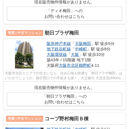
現在販売物件情報がありません。
「ディオ梅田」への
お問い合わせはこちら
朝日プラザ梅田
売買 | 中古マンション
阪急神戸本線
「
大阪梅田
」駅 徒歩5分
地下鉄谷町線
「
中崎町
」駅 徒歩8分
大阪環状線
「
大阪
」駅 徒歩10分
築43年 / 15階建 地下1階
大阪府
大阪市北区
鶴野町
4-11
大阪市北区エリアでの住まいなら、住み心地も快適な「朝日プラザ梅田」は
いかがでしょうか。銀行窓口での手続きも楽々、大正銀行 大淀支店(400m)が
あります。家から167mの場所にショッ...
現在販売物件情報がありません。
「朝日プラザ梅田」への
お問い合わせはこちら
コープ野村梅田Ｂ棟
売買 | 中古マンション