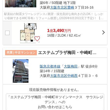
築6年 / 50階建 地下1階
大阪府
大阪市北区
豊崎
３丁目16-16
駅直結の制震タワーレジデンス♪ 眺望・採光良好な南向きの2LDK！ しっか
り収納できるWIC等有♪ リフォーム後渡し(2026年9月20日完了予定)！ 【内
覧希望随時受付中！お気軽にご連絡くだ...
1
3,490
億
万
円
16階 / 2LDK / 62.41㎡
エステムプラザ梅田・中崎町Ⅲツインマークス サウスレジデンス
売買 | 中古マンション
阪急京都本線
「
大阪梅田
」駅 徒歩8分
築14年 / 15階建
大阪府
大阪市北区
中崎西
４丁目３－６
現在販売物件情報がありません。
「エステムプラザ梅田・中崎町Ⅲツインマークス サウスレジ
デンス」への
お問い合わせはこちら