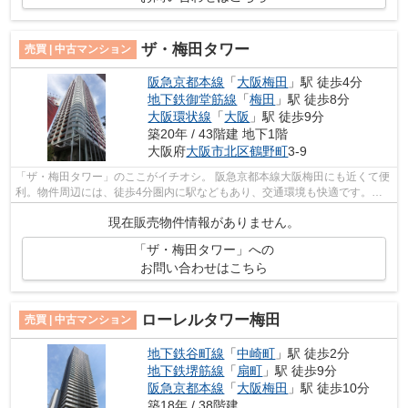
ザ・梅田タワー
売買 | 中古マンション
阪急京都本線
「
大阪梅田
」駅 徒歩4分
地下鉄御堂筋線
「
梅田
」駅 徒歩8分
大阪環状線
「
大阪
」駅 徒歩9分
築20年 / 43階建 地下1階
大阪府
大阪市北区
鶴野町
3-9
「ザ・梅田タワー」のここがイチオシ。 阪急京都本線大阪梅田にも近くて便
利。物件周辺には、徒歩4分圏内に駅などもあり、交通環境も快適です。窓
口まで行くのが面倒でも、大阪鶴野町...
現在販売物件情報がありません。
「ザ・梅田タワー」への
お問い合わせはこちら
ローレルタワー梅田
売買 | 中古マンション
地下鉄谷町線
「
中崎町
」駅 徒歩2分
地下鉄堺筋線
「
扇町
」駅 徒歩9分
阪急京都本線
「
大阪梅田
」駅 徒歩10分
築18年 / 38階建