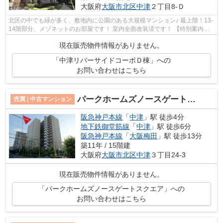
大阪府
大阪市北区
中津
２丁目8-Ｄ
北区の中でも緑が多く、敷地内に公園のある大規模マンション♪ 最上階！13-
14階部分、メゾネットのお部屋です！ 室内全面改装済です！ 【特別案内会
実施中！！ご希望の日時をご連絡くだ...
現在販売物件情報がありません。
「中津リバーサイドコーポＤ棟」への
お問い合わせはこちら
パークホームズノースゲートスクエア
売買 | 中古マンション
阪急神戸本線
「
中津
」駅 徒歩4分
地下鉄御堂筋線
「
中津
」駅 徒歩6分
阪急神戸本線
「
大阪梅田
」駅 徒歩13分
築11年 / 15階建
大阪府
大阪市北区
中津
３丁目24-3
現在販売物件情報がありません。
「パークホームズノースゲートスクエア」への
お問い合わせはこちら