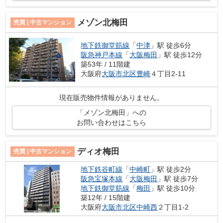
メゾン北梅田
売買 | 中古マンション
地下鉄御堂筋線
「
中津
」駅 徒歩6分
阪急神戸本線
「
大阪梅田
」駅 徒歩12分
築53年 / 11階建
大阪府
大阪市北区
豊崎
４丁目2-11
現在販売物件情報がありません。
「メゾン北梅田」への
お問い合わせはこちら
ディオ梅田
売買 | 中古マンション
地下鉄谷町線
「
中崎町
」駅 徒歩2分
阪急宝塚本線
「
大阪梅田
」駅 徒歩7分
地下鉄御堂筋線
「
梅田
」駅 徒歩10分
築12年 / 15階建
大阪府
大阪市北区
中崎西
２丁目1-2