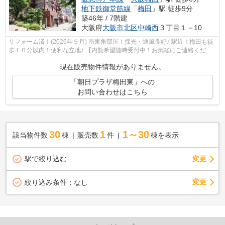
地下鉄御堂筋線
「
梅田
」駅 徒歩9分
築46年 / 7階建
大阪府
大阪市北区
中崎西
３丁目１－10
リフォーム済！(2026年５月) 南東角部屋！採光・通風良好♪ 駅近！梅田も徒
歩１０分以内！便利な立地♪ 【内覧希望随時受付中！お気軽にご連絡くださ
い♪】
現在販売物件情報がありません。
「朝日プラザ梅田東」への
お問い合わせはこちら
30
1
1～30
該当物件数
棟
販売数
件
棟を表示
駅で絞り込む
変更
変更
絞り込み条件：
なし