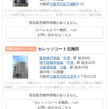
大阪府
大阪市北区
万歳町
5-12
リフォーム済(2026年3月) 18階部分の南向きバルコニーで採光良好♪ 嬉しい
ペット飼育可能なタワーマンション！ 【空室ですのでいつでもご案内可能で
す！】
現在販売物件情報がありません。
「ローレルタワー梅田」への
お問い合わせはこちら
セレッソコート北梅田
売買 | 中古マンション
阪急神戸本線
「
中津
」駅 徒歩8分
地下鉄御堂筋線
「
中津
」駅 徒歩12分
大阪環状線
「
大阪
」駅 徒歩14分
築26年 / 11階建
大阪府
大阪市北区
大淀中
２丁目11-22
こだわりポイント満載のセレッソコート北梅田。周辺環境も充実の11階建て
の物件。こちらのエレベーター付きの物件はいかがでしょうか。マンション
にどんな人が住んでいるのかも中古マ...
現在販売物件情報がありません。
「セレッソコート北梅田」への
お問い合わせはこちら