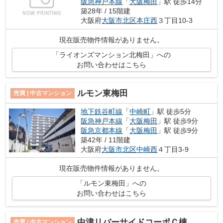
阪急神戸本線
「
大阪梅田
」駅 徒歩14分
築28年 / 15階建
大阪府
大阪市北区
本庄西
３丁目10-3
現在販売物件情報がありません。
「ライオンズマンション北梅田」への
お問い合わせはこちら
ルモン東梅田
売買 | 中古マンション
地下鉄谷町線
「
中崎町
」駅 徒歩5分
阪急神戸本線
「
大阪梅田
」駅 徒歩9分
阪急京都本線
「
大阪梅田
」駅 徒歩9分
築42年 / 11階建
大阪府
大阪市北区
中崎西
４丁目3-9
現在販売物件情報がありません。
「ルモン東梅田」への
お問い合わせはこちら
中津リバーサイドコーポＣ棟
売買 | 中古マンション