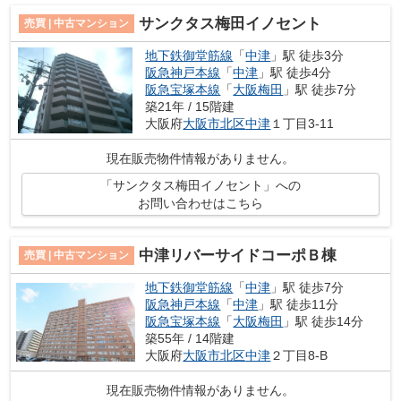
サンクタス梅田イノセント
売買 | 中古マンション
地下鉄御堂筋線
「
中津
」駅 徒歩3分
阪急神戸本線
「
中津
」駅 徒歩4分
阪急宝塚本線
「
大阪梅田
」駅 徒歩7分
築21年 / 15階建
大阪府
大阪市北区
中津
１丁目3-11
現在販売物件情報がありません。
「サンクタス梅田イノセント」への
お問い合わせはこちら
中津リバーサイドコーポＢ棟
売買 | 中古マンション
地下鉄御堂筋線
「
中津
」駅 徒歩7分
阪急神戸本線
「
中津
」駅 徒歩11分
阪急宝塚本線
「
大阪梅田
」駅 徒歩14分
築55年 / 14階建
大阪府
大阪市北区
中津
２丁目8-B
現在販売物件情報がありません。