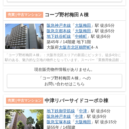
コープ野村梅田Ａ棟
売買 | 中古マンション
阪急神戸本線
「
大阪梅田
」駅 徒歩5分
阪急京都本線
「
大阪梅田
」駅 徒歩5分
地下鉄谷町線
「
中崎町
」駅 徒歩6分
築45年 / 14階建 地下1階
大阪府
大阪市北区
鶴野町
4-Ａ
「コープ野村梅田Ａ棟」：大阪市北区エリアの新居にピッタリ。徒歩4分に
駅のある、魅力的な立地の物件となっています。スーパー「業務用食品館 中
崎町店」もすぐ近く(455m)にあるのが...
現在販売物件情報がありません。
「コープ野村梅田Ａ棟」への
お問い合わせはこちら
中津リバーサイドコーポＤ棟
売買 | 中古マンション
地下鉄御堂筋線
「
中津
」駅 徒歩6分
阪急神戸本線
「
中津
」駅 徒歩9分
阪急宝塚本線
「
大阪梅田
」駅 徒歩15分
築55年 / 14階建