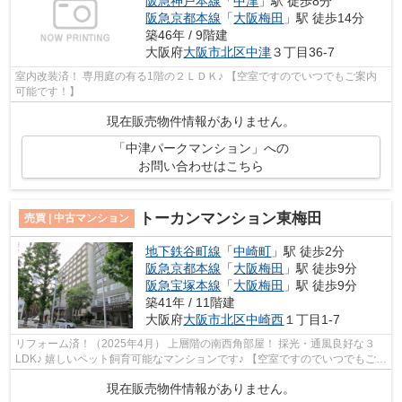
阪急神戸本線
「
中津
」駅 徒歩8分
阪急京都本線
「
大阪梅田
」駅 徒歩14分
築46年 / 9階建
大阪府
大阪市北区
中津
３丁目36-7
室内改装済！ 専用庭の有る1階の２ＬＤＫ♪ 【空室ですのでいつでもご案内
可能です！】
現在販売物件情報がありません。
「中津パークマンション」への
お問い合わせはこちら
トーカンマンション東梅田
売買 | 中古マンション
地下鉄谷町線
「
中崎町
」駅 徒歩2分
阪急京都本線
「
大阪梅田
」駅 徒歩9分
阪急宝塚本線
「
大阪梅田
」駅 徒歩9分
築41年 / 11階建
大阪府
大阪市北区
中崎西
１丁目1-7
リフォーム済！（2025年4月） 上層階の南西角部屋！ 採光・通風良好な３
LDK♪ 嬉しいペット飼育可能なマンションです♪ 【空室ですのでいつでもご案
内可能です！】
現在販売物件情報がありません。