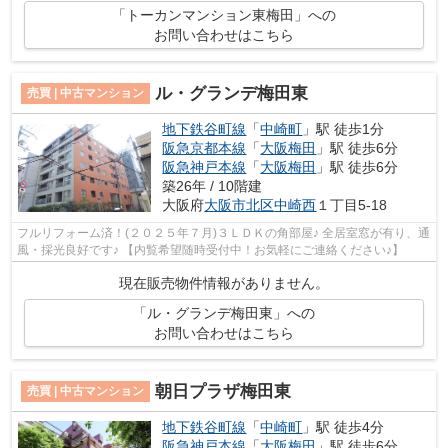
「トーカンマンション東梅田」への
お問い合わせはこちら
ル・グランデ梅田東
売買 | 中古マンション
地下鉄谷町線
「
中崎町
」駅 徒歩1分
阪急京都本線
「
大阪梅田
」駅 徒歩6分
阪急神戸本線
「
大阪梅田
」駅 徒歩6分
築26年 / 10階建
大阪府
大阪市北区
中崎西
１丁目5-18
フルリフォーム済！(２０２５年７月)３ＬＤＫの角部屋♪ 全居室窓が有り、通
風・採光良好です♪ 【内覧希望随時受付中！お気軽にご連絡ください♪】
現在販売物件情報がありません。
「ル・グランデ梅田東」への
お問い合わせはこちら
朝日プラザ梅田東
売買 | 中古マンション
地下鉄谷町線
「
中崎町
」駅 徒歩4分
阪急神戸本線
「
大阪梅田
」駅 徒歩6分