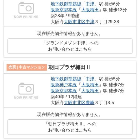
地下鉄御堂筋線
「
中津
」駅 徒歩6分
阪急京都本線
「
大阪梅田
」駅 徒歩13分
築28年 / 9階建
大阪府
大阪市北区
中津
３丁目29-38
現在販売物件情報がありません。
「グランドメゾン中津」への
お問い合わせはこちら
朝日プラザ梅田Ⅱ
売買 | 中古マンション
地下鉄御堂筋線
「
中津
」駅 徒歩5分
阪急神戸本線
「
大阪梅田
」駅 徒歩7分
阪急京都本線
「
大阪梅田
」駅 徒歩7分
築40年 / 12階建
大阪府
大阪市北区
豊崎
３丁目8-5
現在販売物件情報がありません。
「朝日プラザ梅田Ⅱ」への
お問い合わせはこちら