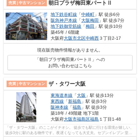
朝日プラザ梅田東パートⅡ
売買 | 中古マンション
地下鉄谷町線
「
中崎町
」駅 徒歩6分
阪急神戸本線
「
大阪梅田
」駅 徒歩7分
地下鉄御堂筋線
「
梅田
」駅 徒歩10分
築45年 / 6階建
大阪府
大阪市北区
中崎西
３丁目2-17
現在販売物件情報がありません。
「朝日プラザ梅田東パートⅡ」への
お問い合わせはこちら
ザ・タワー大阪
売買 | 中古マンション
東海道本線
「
大阪
」駅 徒歩13分
東西線
「
新福島
」駅 徒歩3分
阪神本線
「
福島
」駅 徒歩3分
築18年 / 49階建 地下1階
大阪府
大阪市福島区
福島
１丁目1-48
「ザ・タワー大阪」のここがイチオシ。 徒歩でも駅に行ける環境が嬉しい、
徒歩3分に駅のある物件です。夜遅くなっても大丈夫。セブンイレブン 堂島
クロスウォーク店が近く(59m)にある...