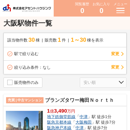
閲覧履歴
お気に入り
メニュー
0
0
大阪駅物件一覧
30
1
1～30
該当物件数
棟
販売数
件
棟を表示
駅で絞り込む
変更
変更
絞り込み条件：
なし
販売物件のみ
ブランズタワー梅田Ｎｏｒｔｈ
売買 | 中古マンション
1
3,490
億
万円
地下鉄御堂筋線
「
中津
」駅 徒歩1分
阪急京都本線
「
大阪梅田
」駅 徒歩7分
阪急神戸本線
「
中津
」駅 徒歩7分