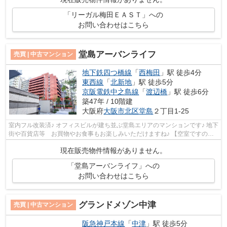
「リーガル梅田ＥＡＳＴ」への
お問い合わせはこちら
堂島アーバンライフ
売買 | 中古マンション
地下鉄四つ橋線
「
西梅田
」駅 徒歩4分
東西線
「
北新地
」駅 徒歩5分
京阪電鉄中之島線
「
渡辺橋
」駅 徒歩6分
築47年 / 10階建
大阪府
大阪市北区
堂島
２丁目1-25
室内フル改装済♪ オフィスビルが建ち並ぶ堂島エリアのマンションです♪ 地下
街や百貨店等 お買物やお食事もお楽しみいただけますね♪ 【空室ですので
いつでもご案内可能です！】
現在販売物件情報がありません。
「堂島アーバンライフ」への
お問い合わせはこちら
グランドメゾン中津
売買 | 中古マンション
阪急神戸本線
「
中津
」駅 徒歩5分