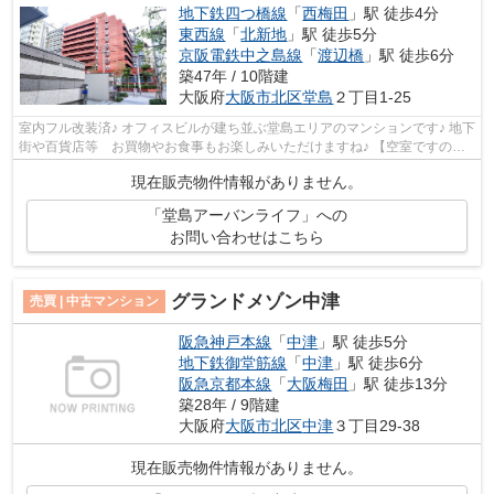
地下鉄四つ橋線
「
西梅田
」駅 徒歩4分
東西線
「
北新地
」駅 徒歩5分
京阪電鉄中之島線
「
渡辺橋
」駅 徒歩6分
築47年 / 10階建
大阪府
大阪市北区
堂島
２丁目1-25
室内フル改装済♪ オフィスビルが建ち並ぶ堂島エリアのマンションです♪ 地下
街や百貨店等 お買物やお食事もお楽しみいただけますね♪ 【空室ですので
いつでもご案内可能です！】
現在販売物件情報がありません。
「堂島アーバンライフ」への
お問い合わせはこちら
グランドメゾン中津
売買 | 中古マンション
阪急神戸本線
「
中津
」駅 徒歩5分
地下鉄御堂筋線
「
中津
」駅 徒歩6分
阪急京都本線
「
大阪梅田
」駅 徒歩13分
築28年 / 9階建
大阪府
大阪市北区
中津
３丁目29-38
現在販売物件情報がありません。