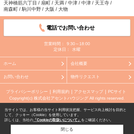
天神橋筋六丁目
/
扇町
/
天満
/
中津
/
中津
/
天王寺
/
南森町
/
駒川中野
/
大阪
/
大物
電話でお問い合わせ
営業時間：
9:30～18:00
定休日：
水曜
ホーム
会社概要
お問い合わせ
物件リクエスト
プライバシーポリシー
利用規約
アクセスマップ
PCサイト
Copyright(c) 株式会社アセントハウジング All rights reserved.
当サイトでは、お客様の当サイト利用状況把握、サービス向上検討を目的と
して、クッキー（Cookie）を使用しています。
詳しくは、当社の
「Cookieの取扱いについて」
をご確認ください。
閉じる