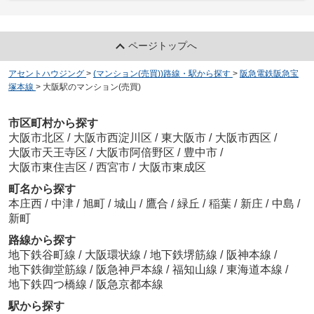
ページトップへ
アセントハウジング
>
(マンション(売買))路線・駅から探す
>
阪急電鉄阪急宝
塚本線
>
大阪駅のマンション(売買)
市区町村から探す
大阪市北区
/
大阪市西淀川区
/
東大阪市
/
大阪市西区
/
大阪市天王寺区
/
大阪市阿倍野区
/
豊中市
/
大阪市東住吉区
/
西宮市
/
大阪市東成区
町名から探す
本庄西
/
中津
/
旭町
/
城山
/
鷹合
/
緑丘
/
稲葉
/
新庄
/
中島
/
新町
路線から探す
地下鉄谷町線
/
大阪環状線
/
地下鉄堺筋線
/
阪神本線
/
地下鉄御堂筋線
/
阪急神戸本線
/
福知山線
/
東海道本線
/
地下鉄四つ橋線
/
阪急京都本線
駅から探す