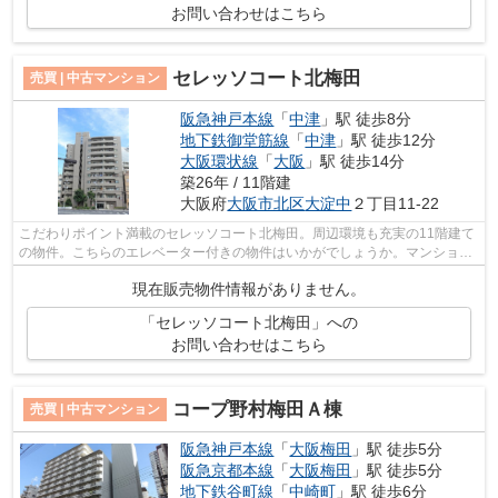
お問い合わせはこちら
セレッソコート北梅田
売買 | 中古マンション
阪急神戸本線
「
中津
」駅 徒歩8分
地下鉄御堂筋線
「
中津
」駅 徒歩12分
大阪環状線
「
大阪
」駅 徒歩14分
築26年 / 11階建
大阪府
大阪市北区
大淀中
２丁目11-22
こだわりポイント満載のセレッソコート北梅田。周辺環境も充実の11階建て
の物件。こちらのエレベーター付きの物件はいかがでしょうか。マンション
にどんな人が住んでいるのかも中古マ...
現在販売物件情報がありません。
「セレッソコート北梅田」への
お問い合わせはこちら
コープ野村梅田Ａ棟
売買 | 中古マンション
阪急神戸本線
「
大阪梅田
」駅 徒歩5分
阪急京都本線
「
大阪梅田
」駅 徒歩5分
地下鉄谷町線
「
中崎町
」駅 徒歩6分