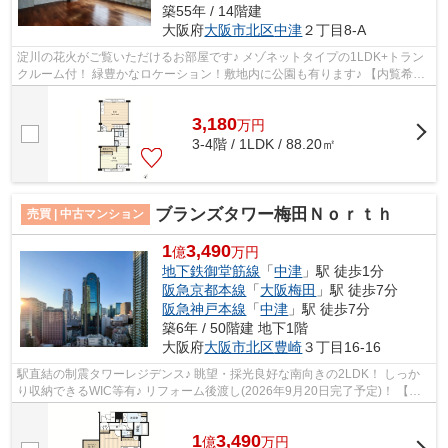
築55年 / 14階建
大阪府
大阪市北区
中津
２丁目8-A
淀川の花火がご覧いただけるお部屋です♪ メゾネットタイプの1LDK+トラン
クルーム付！ 緑豊かなロケーション！敷地内に公園も有ります♪ 【内覧希望
随時受付中！お気軽にご連絡ください♪】
3,180
万
円
3-4階 / 1LDK / 88.20㎡
ブランズタワー梅田Ｎｏｒｔｈ
売買 | 中古マンション
1
3,490
億
万円
地下鉄御堂筋線
「
中津
」駅 徒歩1分
阪急京都本線
「
大阪梅田
」駅 徒歩7分
阪急神戸本線
「
中津
」駅 徒歩7分
築6年 / 50階建 地下1階
大阪府
大阪市北区
豊崎
３丁目16-16
駅直結の制震タワーレジデンス♪ 眺望・採光良好な南向きの2LDK！ しっか
り収納できるWIC等有♪ リフォーム後渡し(2026年9月20日完了予定)！ 【内
覧希望随時受付中！お気軽にご連絡くだ...
1
3,490
億
万
円