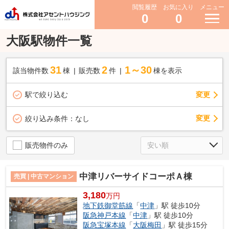
閲覧履歴
お気に入り
メニュー
0
0
大阪駅物件一覧
31
2
1～30
該当物件数
棟
販売数
件
棟を表示
駅で絞り込む
変更
変更
絞り込み条件：
なし
販売物件のみ
中津リバーサイドコーポＡ棟
売買 | 中古マンション
3,180
万円
地下鉄御堂筋線
「
中津
」駅 徒歩10分
阪急神戸本線
「
中津
」駅 徒歩10分
阪急宝塚本線
「
大阪梅田
」駅 徒歩15分