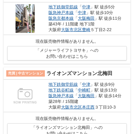
地下鉄御堂筋線
「
中津
」駅 徒歩5分
阪急神戸本線
「
中津
」駅 徒歩10分
阪急京都本線
「
大阪梅田
」駅 徒歩11分
築43年 / 11階建 地下1階
大阪府
大阪市北区
豊崎
５丁目2-22
現在販売物件情報がありません。
「メジャーライフトヨサキ」への
お問い合わせはこちら
ライオンズマンション北梅田
売買 | 中古マンション
地下鉄御堂筋線
「
中津
」駅 徒歩9分
地下鉄谷町線
「
中崎町
」駅 徒歩13分
阪急神戸本線
「
大阪梅田
」駅 徒歩14分
築28年 / 15階建
大阪府
大阪市北区
本庄西
３丁目10-3
現在販売物件情報がありません。
「ライオンズマンション北梅田」への
お問い合わせはこちら