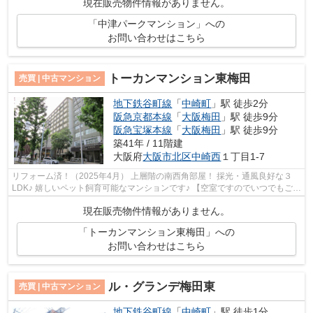
現在販売物件情報がありません。
「中津パークマンション」への
お問い合わせはこちら
トーカンマンション東梅田
売買 | 中古マンション
地下鉄谷町線
「
中崎町
」駅 徒歩2分
阪急京都本線
「
大阪梅田
」駅 徒歩9分
阪急宝塚本線
「
大阪梅田
」駅 徒歩9分
築41年 / 11階建
大阪府
大阪市北区
中崎西
１丁目1-7
リフォーム済！（2025年4月） 上層階の南西角部屋！ 採光・通風良好な３
LDK♪ 嬉しいペット飼育可能なマンションです♪ 【空室ですのでいつでもご案
内可能です！】
現在販売物件情報がありません。
「トーカンマンション東梅田」への
お問い合わせはこちら
ル・グランデ梅田東
売買 | 中古マンション
地下鉄谷町線
「
中崎町
」駅 徒歩1分