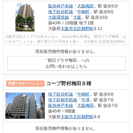
阪急神戸本線
「
大阪梅田
」駅 徒歩5分
地下鉄谷町線
「
中崎町
」駅 徒歩8分
大阪環状線
「
大阪
」駅 徒歩10分
築43年 / 15階建 地下1階
大阪府
大阪市北区
鶴野町
4-11
大阪市北区エリアでの住まいなら、住み心地も快適な「朝日プラザ梅田」は
いかがでしょうか。銀行窓口での手続きも楽々、大正銀行 大淀支店(400m)が
あります。家から167mの場所にショッ...
現在販売物件情報がありません。
「朝日プラザ梅田」への
お問い合わせはこちら
コープ野村梅田Ｂ棟
売買 | 中古マンション
地下鉄谷町線
「
中崎町
」駅 徒歩6分
地下鉄御堂筋線
「
中津
」駅 徒歩7分
阪急神戸本線
「
大阪梅田
」駅 徒歩7分
築45年 / 9階建
大阪府
大阪市北区
鶴野町
4-8
現在販売物件情報がありません。