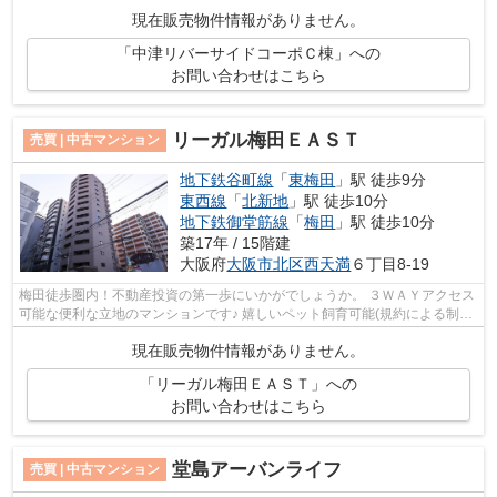
現在販売物件情報がありません。
「中津リバーサイドコーポＣ棟」への
お問い合わせはこちら
リーガル梅田ＥＡＳＴ
売買 | 中古マンション
地下鉄谷町線
「
東梅田
」駅 徒歩9分
東西線
「
北新地
」駅 徒歩10分
地下鉄御堂筋線
「
梅田
」駅 徒歩10分
築17年 / 15階建
大阪府
大阪市北区
西天満
６丁目8-19
梅田徒歩圏内！不動産投資の第一歩にいかがでしょうか。 ３ＷＡＹアクセス
可能な便利な立地のマンションです♪ 嬉しいペット飼育可能(規約による制限
有) 【内覧希望随時受付中！お気軽...
現在販売物件情報がありません。
「リーガル梅田ＥＡＳＴ」への
お問い合わせはこちら
堂島アーバンライフ
売買 | 中古マンション