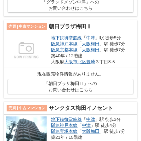
「グランドメゾン中津」への
お問い合わせはこちら
朝日プラザ梅田Ⅱ
売買 | 中古マンション
地下鉄御堂筋線
「
中津
」駅 徒歩5分
阪急神戸本線
「
大阪梅田
」駅 徒歩7分
阪急京都本線
「
大阪梅田
」駅 徒歩7分
築40年 / 12階建
大阪府
大阪市北区
豊崎
３丁目8-5
現在販売物件情報がありません。
「朝日プラザ梅田Ⅱ」への
お問い合わせはこちら
サンクタス梅田イノセント
売買 | 中古マンション
地下鉄御堂筋線
「
中津
」駅 徒歩3分
阪急神戸本線
「
中津
」駅 徒歩4分
阪急宝塚本線
「
大阪梅田
」駅 徒歩7分
築21年 / 15階建