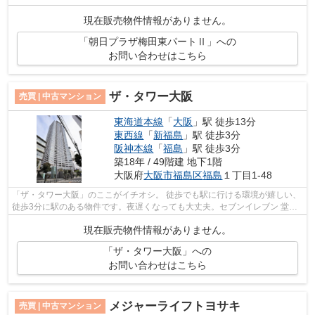
現在販売物件情報がありません。
「朝日プラザ梅田東パートⅡ」への
お問い合わせはこちら
ザ・タワー大阪
売買 | 中古マンション
東海道本線
「
大阪
」駅 徒歩13分
東西線
「
新福島
」駅 徒歩3分
阪神本線
「
福島
」駅 徒歩3分
築18年 / 49階建 地下1階
大阪府
大阪市福島区
福島
１丁目1-48
「ザ・タワー大阪」のここがイチオシ。 徒歩でも駅に行ける環境が嬉しい、
徒歩3分に駅のある物件です。夜遅くなっても大丈夫。セブンイレブン 堂島
クロスウォーク店が近く(59m)にある...
現在販売物件情報がありません。
「ザ・タワー大阪」への
お問い合わせはこちら
メジャーライフトヨサキ
売買 | 中古マンション