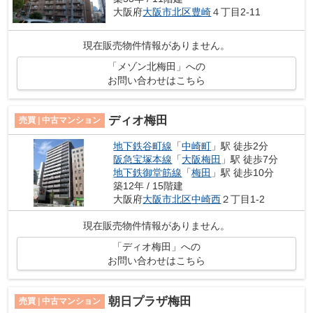
大阪府
大阪市北区
豊崎
４丁目2-11
現在販売物件情報がありません。
「メゾン北梅田」への
お問い合わせはこちら
ディオ梅田
売買 | 中古マンション
地下鉄谷町線
「
中崎町
」駅 徒歩2分
阪急宝塚本線
「
大阪梅田
」駅 徒歩7分
地下鉄御堂筋線
「
梅田
」駅 徒歩10分
築12年 / 15階建
大阪府
大阪市北区
中崎西
２丁目1-2
現在販売物件情報がありません。
「ディオ梅田」への
お問い合わせはこちら
朝日プラザ梅田
売買 | 中古マンション