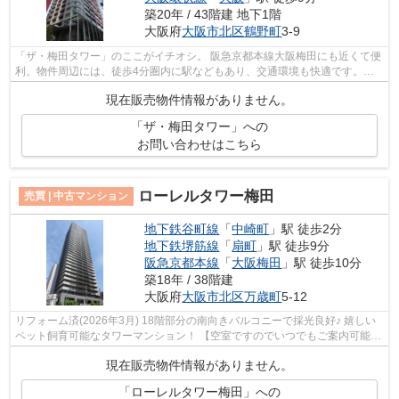
築20年 / 43階建 地下1階
大阪府
大阪市北区
鶴野町
3-9
「ザ・梅田タワー」のここがイチオシ。 阪急京都本線大阪梅田にも近くて便
利。物件周辺には、徒歩4分圏内に駅などもあり、交通環境も快適です。窓
口まで行くのが面倒でも、大阪鶴野町...
現在販売物件情報がありません。
「ザ・梅田タワー」への
お問い合わせはこちら
ローレルタワー梅田
売買 | 中古マンション
地下鉄谷町線
「
中崎町
」駅 徒歩2分
地下鉄堺筋線
「
扇町
」駅 徒歩9分
阪急京都本線
「
大阪梅田
」駅 徒歩10分
築18年 / 38階建
大阪府
大阪市北区
万歳町
5-12
リフォーム済(2026年3月) 18階部分の南向きバルコニーで採光良好♪ 嬉しい
ペット飼育可能なタワーマンション！ 【空室ですのでいつでもご案内可能で
す！】
現在販売物件情報がありません。
「ローレルタワー梅田」への