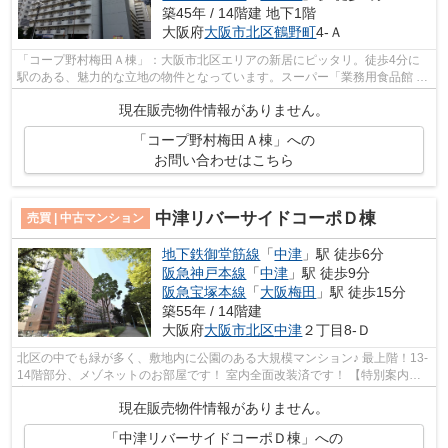
築45年 / 14階建 地下1階
大阪府
大阪市北区
鶴野町
4-Ａ
「コープ野村梅田Ａ棟」：大阪市北区エリアの新居にピッタリ。徒歩4分に
駅のある、魅力的な立地の物件となっています。スーパー「業務用食品館 中
崎町店」もすぐ近く(455m)にあるのが...
現在販売物件情報がありません。
「コープ野村梅田Ａ棟」への
お問い合わせはこちら
中津リバーサイドコーポＤ棟
売買 | 中古マンション
地下鉄御堂筋線
「
中津
」駅 徒歩6分
阪急神戸本線
「
中津
」駅 徒歩9分
阪急宝塚本線
「
大阪梅田
」駅 徒歩15分
築55年 / 14階建
大阪府
大阪市北区
中津
２丁目8-Ｄ
北区の中でも緑が多く、敷地内に公園のある大規模マンション♪ 最上階！13-
14階部分、メゾネットのお部屋です！ 室内全面改装済です！ 【特別案内会
実施中！！ご希望の日時をご連絡くだ...
現在販売物件情報がありません。
「中津リバーサイドコーポＤ棟」への