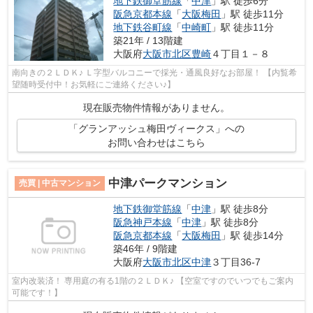
地下鉄御堂筋線
「
中津
」駅 徒歩6分
阪急京都本線
「
大阪梅田
」駅 徒歩11分
地下鉄谷町線
「
中崎町
」駅 徒歩11分
築21年 / 13階建
大阪府
大阪市北区
豊崎
４丁目１－８
南向きの２ＬＤＫ♪ Ｌ字型バルコニーで採光・通風良好なお部屋！ 【内覧希
望随時受付中！お気軽にご連絡ください♪】
現在販売物件情報がありません。
「グランアッシュ梅田ヴィークス」への
お問い合わせはこちら
中津パークマンション
売買 | 中古マンション
地下鉄御堂筋線
「
中津
」駅 徒歩8分
阪急神戸本線
「
中津
」駅 徒歩8分
阪急京都本線
「
大阪梅田
」駅 徒歩14分
築46年 / 9階建
大阪府
大阪市北区
中津
３丁目36-7
室内改装済！ 専用庭の有る1階の２ＬＤＫ♪ 【空室ですのでいつでもご案内
可能です！】