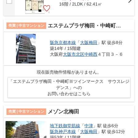
16階 / 2LDK / 62.41㎡
エステムプラザ梅田・中崎町Ⅲツインマークス サウスレジデンス
売買 | 中古マンション
阪急京都本線
「
大阪梅田
」駅 徒歩8分
築14年 / 15階建
大阪府
大阪市北区
中崎西
４丁目３－６
現在販売物件情報がありません。
「エステムプラザ梅田・中崎町Ⅲツインマークス サウスレジ
デンス」への
お問い合わせはこちら
メゾン北梅田
売買 | 中古マンション
地下鉄御堂筋線
「
中津
」駅 徒歩6分
阪急神戸本線
「
大阪梅田
」駅 徒歩12分
築53年 / 11階建