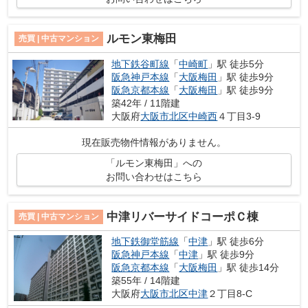
ルモン東梅田
売買 | 中古マンション
地下鉄谷町線
「
中崎町
」駅 徒歩5分
阪急神戸本線
「
大阪梅田
」駅 徒歩9分
阪急京都本線
「
大阪梅田
」駅 徒歩9分
築42年 / 11階建
大阪府
大阪市北区
中崎西
４丁目3-9
現在販売物件情報がありません。
「ルモン東梅田」への
お問い合わせはこちら
中津リバーサイドコーポＣ棟
売買 | 中古マンション
地下鉄御堂筋線
「
中津
」駅 徒歩6分
阪急神戸本線
「
中津
」駅 徒歩9分
阪急京都本線
「
大阪梅田
」駅 徒歩14分
築55年 / 14階建
大阪府
大阪市北区
中津
２丁目8-C