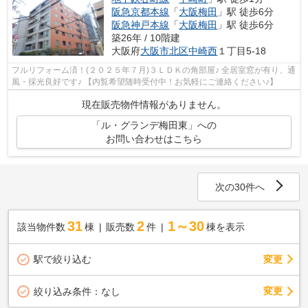
阪急京都本線
「
大阪梅田
」駅 徒歩6分
阪急神戸本線
「
大阪梅田
」駅 徒歩6分
築26年 / 10階建
大阪府
大阪市北区
中崎西
１丁目5-18
フルリフォーム済！(２０２５年７月)３ＬＤＫの角部屋♪ 全居室窓が有り、通
風・採光良好です♪ 【内覧希望随時受付中！お気軽にご連絡ください♪】
現在販売物件情報がありません。
「ル・グランデ梅田東」への
お問い合わせはこちら
次の30件へ
31
2
1～30
該当物件数
棟
販売数
件
棟を表示
駅で絞り込む
変更
変更
絞り込み条件：
なし