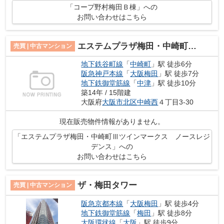
「コープ野村梅田Ｂ棟」への
お問い合わせはこちら
エステムプラザ梅田・中崎町Ⅲツインマークス ノースレジデンス
売買 | 中古マンション
地下鉄谷町線
「
中崎町
」駅 徒歩6分
阪急神戸本線
「
大阪梅田
」駅 徒歩7分
地下鉄御堂筋線
「
中津
」駅 徒歩10分
築14年 / 15階建
大阪府
大阪市北区
中崎西
４丁目3-30
現在販売物件情報がありません。
「エステムプラザ梅田・中崎町Ⅲツインマークス ノースレジ
デンス」への
お問い合わせはこちら
ザ・梅田タワー
売買 | 中古マンション
阪急京都本線
「
大阪梅田
」駅 徒歩4分
地下鉄御堂筋線
「
梅田
」駅 徒歩8分
大阪環状線
「
大阪
」駅 徒歩9分