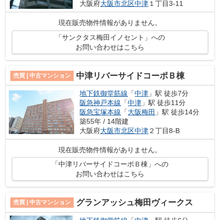
大阪府
大阪市北区
中津
１丁目3-11
現在販売物件情報がありません。
「サンクタス梅田イノセント」への
お問い合わせはこちら
中津リバーサイドコーポＢ棟
売買 | 中古マンション
地下鉄御堂筋線
「
中津
」駅 徒歩7分
阪急神戸本線
「
中津
」駅 徒歩11分
阪急宝塚本線
「
大阪梅田
」駅 徒歩14分
築55年 / 14階建
大阪府
大阪市北区
中津
２丁目8-B
現在販売物件情報がありません。
「中津リバーサイドコーポＢ棟」への
お問い合わせはこちら
グランアッシュ梅田ヴィークス
売買 | 中古マンション