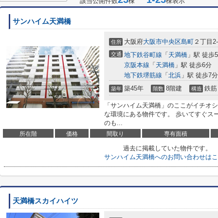
該当公開件数
棟
棟表示
サンハイム天満橋
大阪府
大阪市中央区
島町
２丁目2-
住所
交通
地下鉄谷町線
「
天満橋
」駅 徒歩
京阪本線
「
天満橋
」駅 徒歩6分
地下鉄堺筋線
「
北浜
」駅 徒歩7分
築45年
8階建
鉄筋
築年
階数
構造
「サンハイム天満橋」のここがイチオシ
な環境にある物件です。 歩いてすぐスー
のも...
所在階
価格
間取り
専有面積
過去に掲載していた物件です。
サンハイム天満橋へのお問い合わせはこ
天満橋スカイハイツ