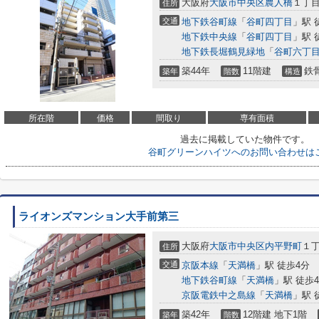
大阪府
大阪市中央区
農人橋
１丁目
住所
交通
地下鉄谷町線
「
谷町四丁目
」駅 
地下鉄中央線
「
谷町四丁目
」駅 
地下鉄長堀鶴見緑地
「
谷町六丁
築44年
11階建
鉄
築年
階数
構造
所在階
価格
間取り
専有面積
過去に掲載していた物件です。
谷町グリーンハイツへのお問い合わせは
ライオンズマンション大手前第三
大阪府
大阪市中央区
内平野町
１丁
住所
交通
京阪本線
「
天満橋
」駅 徒歩4分
地下鉄谷町線
「
天満橋
」駅 徒歩
京阪電鉄中之島線
「
天満橋
」駅 
築42年
12階建 地下1階
築年
階数