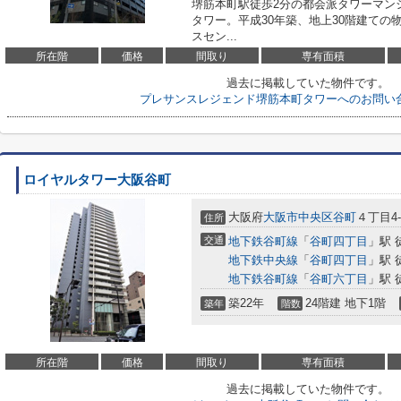
堺筋本町駅徒歩2分の都会派タワーマン
タワー。平成30年築、地上30階建て
スセン...
所在階
価格
間取り
専有面積
過去に掲載していた物件です。
プレサンスレジェンド堺筋本町タワーへのお問い
ロイヤルタワー大阪谷町
大阪府
大阪市中央区
谷町
４丁目4-
住所
交通
地下鉄谷町線
「
谷町四丁目
」駅 
地下鉄中央線
「
谷町四丁目
」駅 
地下鉄谷町線
「
谷町六丁目
」駅 
築22年
24階建 地下1階
築年
階数
所在階
価格
間取り
専有面積
過去に掲載していた物件です。