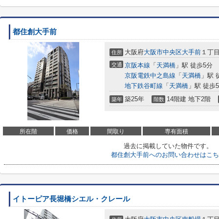
都住創大手前
大阪府
大阪市中央区
大手前
１丁目
住所
交通
京阪本線
「
天満橋
」駅 徒歩5分
京阪電鉄中之島線
「
天満橋
」駅 
地下鉄谷町線
「
天満橋
」駅 徒歩
築25年
14階建 地下2階
築年
階数
所在階
価格
間取り
専有面積
過去に掲載していた物件です。
都住創大手前へのお問い合わせはこち
イトーピア長堀橋シエル・クレール