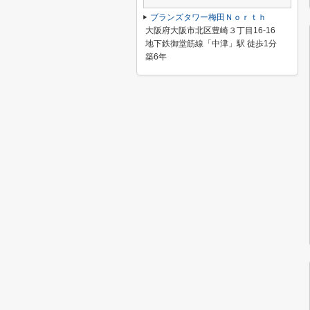
ブランズタワー梅田Ｎｏｒｔｈ
大阪府大阪市北区豊崎３丁目16-16
地下鉄御堂筋線「中津」駅 徒歩1分
築6年