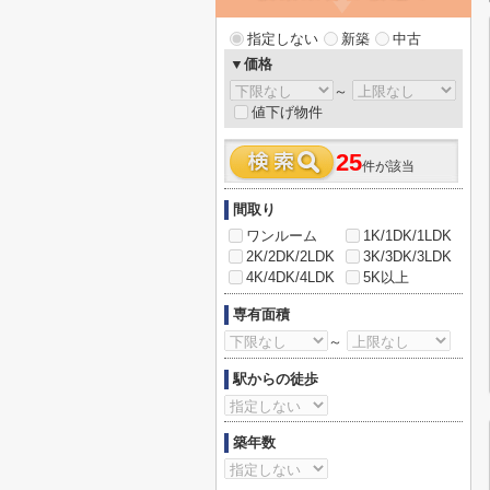
指定しない
新築
中古
▼価格
～
値下げ物件
25
件が該当
間取り
ワンルーム
1K/1DK/1LDK
2K/2DK/2LDK
3K/3DK/3LDK
4K/4DK/4LDK
5K以上
専有面積
～
駅からの徒歩
築年数