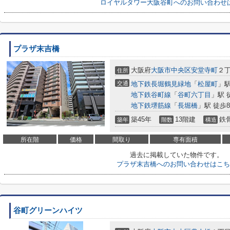
ロイヤルタワー大阪谷町へのお問い合わせ
プラザ末吉橋
大阪府
大阪市中央区
安堂寺町
２丁
住所
交通
地下鉄長堀鶴見緑地
「
松屋町
」駅
地下鉄谷町線
「
谷町六丁目
」駅 
地下鉄堺筋線
「
長堀橋
」駅 徒歩
築45年
13階建
鉄
築年
階数
構造
所在階
価格
間取り
専有面積
過去に掲載していた物件です。
プラザ末吉橋へのお問い合わせはこち
谷町グリーンハイツ