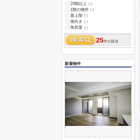
20階以上
(-)
1階の物件
(-)
最上階
(-)
南向き
(-)
角部屋
(-)
25
件が該当
新着物件