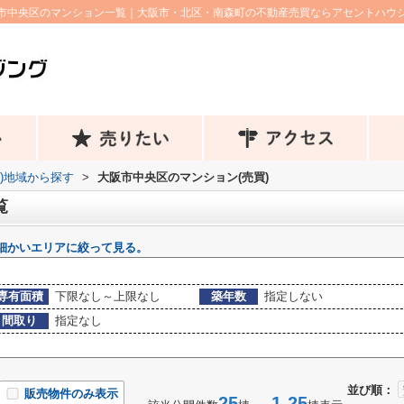
市中央区のマンション一覧｜大阪市・北区・南森町の不動産売買ならアセントハウ
))地域から探す
>
大阪市中央区のマンション(売買)
覧
細かいエリアに絞って見る。
専有面積
下限なし～上限なし
築年数
指定しない
間取り
指定なし
並び順：
販売物件のみ表示
25
1-25