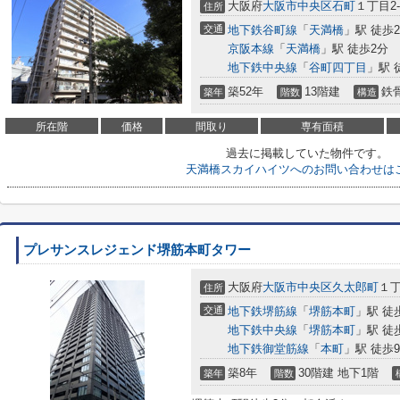
大阪府
大阪市中央区
石町
１丁目2-
住所
交通
地下鉄谷町線
「
天満橋
」駅 徒歩
京阪本線
「
天満橋
」駅 徒歩2分
地下鉄中央線
「
谷町四丁目
」駅 
築52年
13階建
鉄
築年
階数
構造
所在階
価格
間取り
専有面積
過去に掲載していた物件です。
天満橋スカイハイツへのお問い合わせは
プレサンスレジェンド堺筋本町タワー
大阪府
大阪市中央区
久太郎町
１丁
住所
交通
地下鉄堺筋線
「
堺筋本町
」駅 徒
地下鉄中央線
「
堺筋本町
」駅 徒
地下鉄御堂筋線
「
本町
」駅 徒歩
築8年
30階建 地下1階
築年
階数