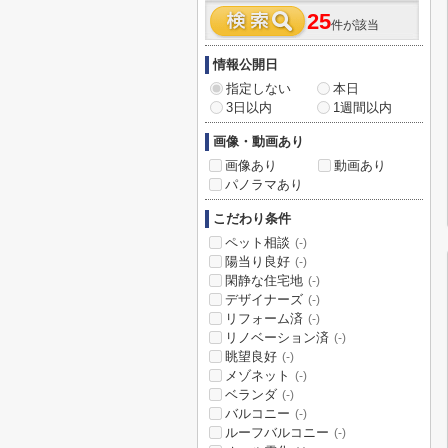
25
件が該当
情報公開日
指定しない
本日
3日以内
1週間以内
画像・動画あり
画像あり
動画あり
パノラマあり
こだわり条件
ペット相談
(-)
陽当り良好
(-)
閑静な住宅地
(-)
デザイナーズ
(-)
リフォーム済
(-)
リノベーション済
(-)
眺望良好
(-)
メゾネット
(-)
ベランダ
(-)
バルコニー
(-)
ルーフバルコニー
(-)