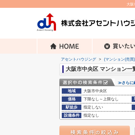
大阪
アセントハウジング
>
(マンション(売買
大阪市中央区 マンション一
≫さらに
地域
大阪市中央区
価格
下限なし～上限なし
駅徒歩
指定しない
設備条件
指定なし