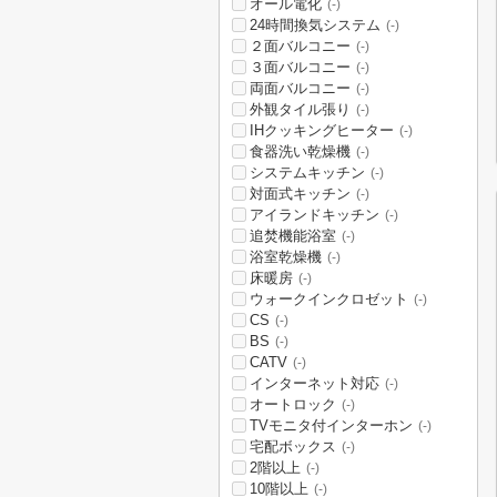
オール電化
(-)
24時間換気システム
(-)
２面バルコニー
(-)
３面バルコニー
(-)
両面バルコニー
(-)
外観タイル張り
(-)
IHクッキングヒーター
(-)
食器洗い乾燥機
(-)
システムキッチン
(-)
対面式キッチン
(-)
アイランドキッチン
(-)
追焚機能浴室
(-)
浴室乾燥機
(-)
床暖房
(-)
ウォークインクロゼット
(-)
CS
(-)
BS
(-)
CATV
(-)
インターネット対応
(-)
オートロック
(-)
TVモニタ付インターホン
(-)
宅配ボックス
(-)
2階以上
(-)
10階以上
(-)