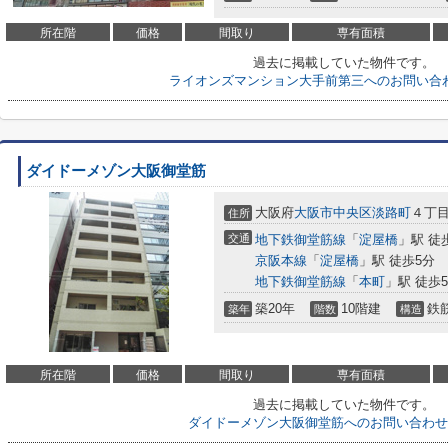
所在階
価格
間取り
専有面積
過去に掲載していた物件です。
ライオンズマンション大手前第三へのお問い合
ダイドーメゾン大阪御堂筋
大阪府
大阪市中央区
淡路町
４丁目4
住所
交通
地下鉄御堂筋線
「
淀屋橋
」駅 徒
京阪本線
「
淀屋橋
」駅 徒歩5分
地下鉄御堂筋線
「
本町
」駅 徒歩
築20年
10階建
鉄
築年
階数
構造
所在階
価格
間取り
専有面積
過去に掲載していた物件です。
ダイドーメゾン大阪御堂筋へのお問い合わせ