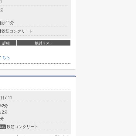
1
2分
徒歩11分
骨鉄筋コンクリート
詳細
検討リスト
こちら
目7-11
歩2分
歩2分
9分
鉄筋コンクリート
構造