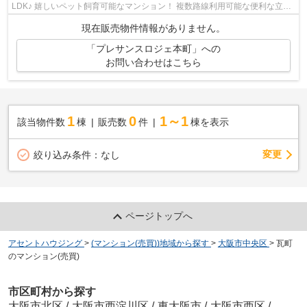
LDK♪ 嬉しいペット飼育可能なマンション！ 複数路線利用可能な便利な立地♪
【内覧希望随時受付中！お気軽にご連...
現在販売物件情報がありません。
「プレサンスロジェ本町」への
お問い合わせはこちら
1
0
1～1
該当物件数
棟
販売数
件
棟を表示
変更
絞り込み条件：
なし
ページトップへ
アセントハウジング
>
(マンション(売買))地域から探す
>
大阪市中央区
>
瓦町
のマンション(売買)
市区町村から探す
大阪市北区
/
大阪市西淀川区
/
東大阪市
/
大阪市西区
/