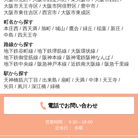
大阪市天王寺区
/
大阪市阿倍野区
/
豊中市
/
大阪市東住吉区
/
西宮市
/
大阪市東成区
町名から探す
本庄西
/
西天満
/
旭町
/
城山
/
鷹合
/
緑丘
/
稲葉
/
新庄
/
中島
/
四天王寺
路線から探す
地下鉄谷町線
/
地下鉄堺筋線
/
大阪環状線
/
地下鉄御堂筋線
/
阪神本線
/
阪神電鉄阪神なんば
/
地下鉄中央線
/
阪急神戸本線
/
近鉄南大阪線
/
阪急千里線
駅から探す
天神橋筋六丁目
/
出来島
/
扇町
/
天満
/
中津
/
天王寺
/
矢田
/
夙川
/
深江橋
/
緑橋
電話でお問い合わせ
営業時間：
9:30～18:00
定休日：
水曜