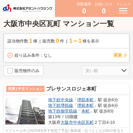
閲覧履歴
お気に入り
メニュー
0
0
大阪市中央区瓦町 マンション一覧
1
0
1～1
該当物件数
棟
販売数
件
棟を表示
変更
絞り込み条件：
なし
販売物件のみ
プレサンスロジェ本町
売買 | 中古マンション
地下鉄中央線
「
堺筋本町
」駅 徒歩6分
地下鉄堺筋線
「
堺筋本町
」駅 徒歩6分
地下鉄御堂筋線
「
本町
」駅 徒歩8分
築13年 / 15階建
大阪府
大阪市中央区
瓦町
２丁目4-10
リフォーム中♪(2025年6月下旬完了予定) 角部屋・広々としたLDKの有る１