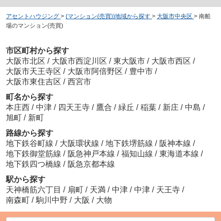
アセントハウジング
>
(マンション(売買))地域から探す
>
大阪市中央区
>
南船
場のマンション(売買)
市区町村から探す
大阪市北区
/
大阪市西淀川区
/
東大阪市
/
大阪市西区
/
大阪市天王寺区
/
大阪市阿倍野区
/
豊中市
/
大阪市東住吉区
/
西宮市
町名から探す
本庄西
/
中津
/
四天王寺
/
鷹合
/
緑丘
/
稲葉
/
新庄
/
中島
/
旭町
/
新町
路線から探す
地下鉄谷町線
/
大阪環状線
/
地下鉄堺筋線
/
阪神本線
/
地下鉄御堂筋線
/
阪急神戸本線
/
福知山線
/
東海道本線
/
地下鉄四つ橋線
/
阪急京都本線
駅から探す
天神橋筋六丁目
/
扇町
/
天満
/
中津
/
中津
/
天王寺
/
南森町
/
駒川中野
/
大阪
/
大物