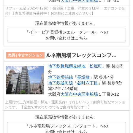
大阪府
大阪市中央区
南船場
１丁目4-21
リフォーム済(2025年12月)！ 角部屋！全室、洋室の３LDK！ エアコン２台
付♪ 【内覧希望随時受付中！お気軽にご連絡ください♪】
現在販売物件情報がありません。
「イトーピア長堀橋シエル・クレール」への
お問い合わせはこちら
ルネ南船場フレックスコンフォート
売買 | 中古マンション
地下鉄長堀鶴見緑地
「
松屋町
」駅 徒歩3
分
地下鉄堺筋線
「
長堀橋
」駅 徒歩4分
地下鉄谷町線
「
谷町六丁目
」駅 徒歩9分
築22年 / 14階建
大阪府
大阪市中央区
南船場
１丁目3-12
上層階の三方角部屋！採光・通風良好♪ うれしいペット飼育可能なマンショ
ンです。 【空室ですのでいつでもご案内可能です！】
現在販売物件情報がありません。
「ルネ南船場フレックスコンフォート」への
お問い合わせはこちら