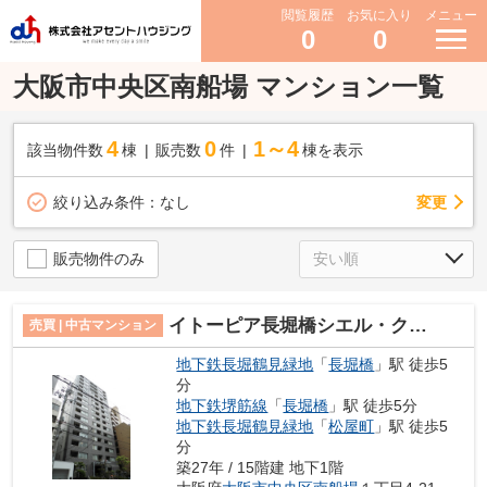
閲覧履歴
お気に入り
メニュー
0
0
大阪市中央区南船場 マンション一覧
4
0
1～4
該当物件数
棟
販売数
件
棟を表示
変更
絞り込み条件：
なし
販売物件のみ
イトーピア長堀橋シエル・クレール
売買 | 中古マンション
地下鉄長堀鶴見緑地
「
長堀橋
」駅 徒歩5
分
地下鉄堺筋線
「
長堀橋
」駅 徒歩5分
地下鉄長堀鶴見緑地
「
松屋町
」駅 徒歩5
分
築27年 / 15階建 地下1階