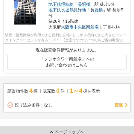
地下鉄堺筋線
「
長堀橋
」駅 徒歩5分
地下鉄長堀鶴見緑地
「
長堀橋
」駅 徒歩5
分
築26年 / 15階建
大阪府
大阪市中央区
南船場
１丁目4-14
駅近！複数路線が利用できる便利な立地♪ しっかり収納できる大きなウォー
クインクローゼットが有る１LDK♪ 【空室ですのでいつでもご案内可能で
す！】
現在販売物件情報がありません。
「ソシオタワー南船場」への
お問い合わせはこちら
4
0
1～4
該当物件数
棟
販売数
件
棟を表示
変更
絞り込み条件：
なし
ページトップへ