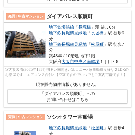
ダイアパレス順慶町
売買 | 中古マンション
地下鉄堺筋線
「
長堀橋
」駅 徒歩6分
地下鉄長堀鶴見緑地
「
長堀橋
」駅 徒歩6
分
地下鉄長堀鶴見緑地
「
松屋町
」駅 徒歩7
分
築43年 / 10階建 地下1階
大阪府
大阪市中央区
南船場
１丁目7-8
室内改装済(2025年12月) 明るい南向きバルコニー♪ 家事動線良好な２LDKの
お部屋です。エアコン２台付♪ 【空室ですのでいつでもご案内可能です！】
現在販売物件情報がありません。
「ダイアパレス順慶町」への
お問い合わせはこちら
ソシオタワー南船場
売買 | 中古マンション
地下鉄長堀鶴見緑地
「
松屋町
」駅 徒歩4
分