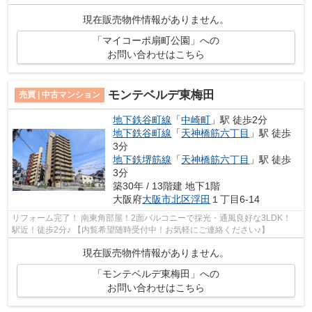
現在販売物件情報がありません。
「マイコーポ扇町公園」への
お問い合わせはこちら
モンテベルデ東梅田
売買 | 中古マンション
地下鉄谷町線
「
中崎町
」駅 徒歩2分
地下鉄谷町線
「
天神橋筋六丁目
」駅 徒歩
3分
地下鉄堺筋線
「
天神橋筋六丁目
」駅 徒歩
3分
築30年 / 13階建 地下1階
大阪府
大阪市北区
浮田
１丁目6-14
リフォーム完了！ 南東角部屋！2面バルコニーで採光・通風良好な3LDK！
駅近！徒歩2分♪ 【内覧希望随時受付中！お気軽にご連絡ください♪】
現在販売物件情報がありません。
「モンテベルデ東梅田」への
お問い合わせはこちら