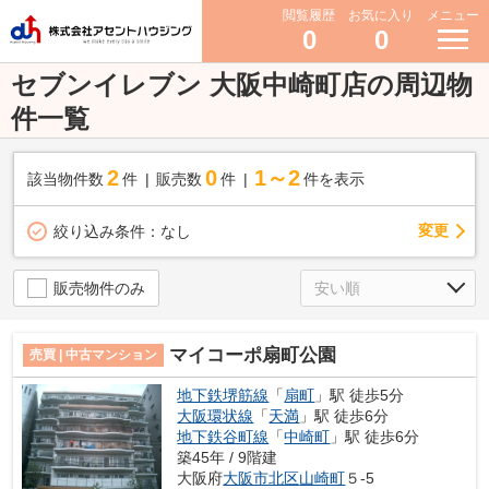
閲覧履歴
お気に入り
メニュー
0
0
セブンイレブン 大阪中崎町店の周辺物
件一覧
2
0
1～2
該当物件数
件
販売数
件
件を表示
変更
絞り込み条件：
なし
販売物件のみ
マイコーポ扇町公園
売買 | 中古マンション
地下鉄堺筋線
「
扇町
」駅 徒歩5分
大阪環状線
「
天満
」駅 徒歩6分
地下鉄谷町線
「
中崎町
」駅 徒歩6分
築45年 / 9階建
大阪府
大阪市北区
山崎町
５-5