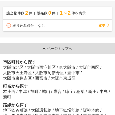
2
0
1～2
該当物件数
件
販売数
件
件を表示
変更
絞り込み条件：
なし
ページトップへ
市区町村から探す
大阪市北区
/
大阪市西淀川区
/
東大阪市
/
大阪市西区
/
大阪市天王寺区
/
大阪市阿倍野区
/
豊中市
/
大阪市東住吉区
/
西宮市
/
大阪市東成区
町名から探す
本庄西
/
中津
/
旭町
/
城山
/
鷹合
/
緑丘
/
稲葉
/
新庄
/
中島
/
新町
路線から探す
地下鉄谷町線
/
大阪環状線
/
地下鉄堺筋線
/
阪神本線
/