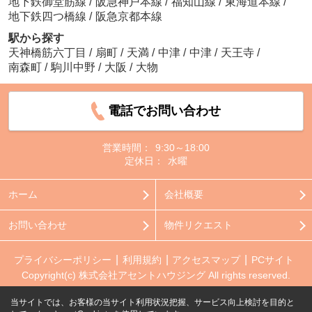
地下鉄御堂筋線
/
阪急神戸本線
/
福知山線
/
東海道本線
/
地下鉄四つ橋線
/
阪急京都本線
駅から探す
天神橋筋六丁目
/
扇町
/
天満
/
中津
/
中津
/
天王寺
/
南森町
/
駒川中野
/
大阪
/
大物
電話でお問い合わせ
営業時間：
9:30～18:00
定休日：
水曜
ホーム
会社概要
お問い合わせ
物件リクエスト
プライバシーポリシー
利用規約
アクセスマップ
PCサイト
Copyright(c) 株式会社アセントハウジング All rights reserved.
当サイトでは、お客様の当サイト利用状況把握、サービス向上検討を目的と