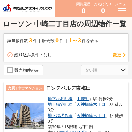
閲覧履歴
お気に入り
メニュー
0
0
ローソン 中崎二丁目店の周辺物件一覧
3
0
1～3
該当物件数
件
販売数
件
件を表示
変更
絞り込み条件：
なし
販売物件のみ
モンテベルデ東梅田
売買 | 中古マンション
地下鉄谷町線
「
中崎町
」駅 徒歩2分
地下鉄谷町線
「
天神橋筋六丁目
」駅 徒歩
3分
地下鉄堺筋線
「
天神橋筋六丁目
」駅 徒歩
3分
築30年 / 13階建 地下1階