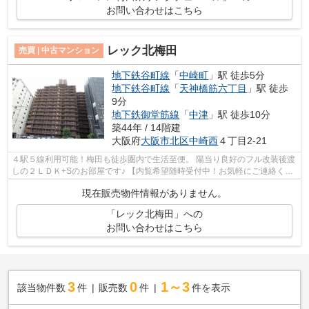
お問い合わせはこちら
レック北梅田
売買 | 中古マンション
地下鉄谷町線
「
中崎町
」駅 徒歩5分
地下鉄谷町線
「
天神橋筋六丁目
」駅 徒歩
9分
地下鉄御堂筋線
「
中津
」駅 徒歩10分
築44年 / 14階建
大阪府
大阪市北区
中崎西
４丁目2-21
４駅５線利用可能！梅田も徒歩圏内で生活至便。 陽当り良好のフル改装後渡
しの２ＬＤＫ+Sのお部屋です♪ 【内覧希望随時受付中！お気軽にご連絡くだ
さい♪】
現在販売物件情報がありません。
「レック北梅田」への
お問い合わせはこちら
3
0
1～3
該当物件数
件
販売数
件
件を表示