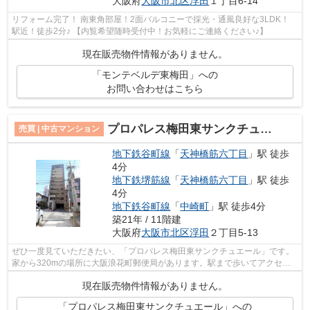
大阪府
大阪市北区
浮田
１丁目6-14
リフォーム完了！ 南東角部屋！2面バルコニーで採光・通風良好な3LDK！
駅近！徒歩2分♪ 【内覧希望随時受付中！お気軽にご連絡ください♪】
現在販売物件情報がありません。
「モンテベルデ東梅田」への
お問い合わせはこちら
プロパレス梅田東サンクチュエール
売買 | 中古マンション
地下鉄谷町線
「
天神橋筋六丁目
」駅 徒歩
4分
地下鉄堺筋線
「
天神橋筋六丁目
」駅 徒歩
4分
地下鉄谷町線
「
中崎町
」駅 徒歩4分
築21年 / 11階建
大阪府
大阪市北区
浮田
２丁目5-13
ぜひ一度見ていただきたい、「プロパレス梅田東サンクチュエール」です。
家から320mの場所に大阪浪花町郵便局があります。駅まで歩いてアクセス
できる、徒歩4分圏内の物件です。こちら...
現在販売物件情報がありません。
「プロパレス梅田東サンクチュエール」への