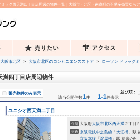
グミック西天満四丁目店周辺の物件一覧｜大阪市・北区・南森町の不動産売買なら
大阪市北区
>
大阪市北区のコンビニエンスストア
>
ローソン ドラッグ
天満四丁目店周辺物件
並び順：
販売物件のみ表示
1
1-1
該当公開件数
件
件表示
ユニシオ西天満二丁目
大阪府
大阪市北区
西天満
２丁目2-
住所
交通
京阪電鉄中之島線
「
大江橋
」駅 
京阪本線
「
淀屋橋
」駅 徒歩7分