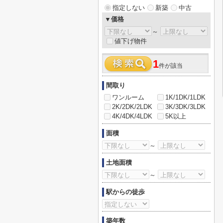
指定しない
新築
中古
▼価格
～
値下げ物件
1
件が該当
間取り
ワンルーム
1K/1DK/1LDK
2K/2DK/2LDK
3K/3DK/3LDK
4K/4DK/4LDK
5K以上
面積
～
土地面積
～
駅からの徒歩
築年数