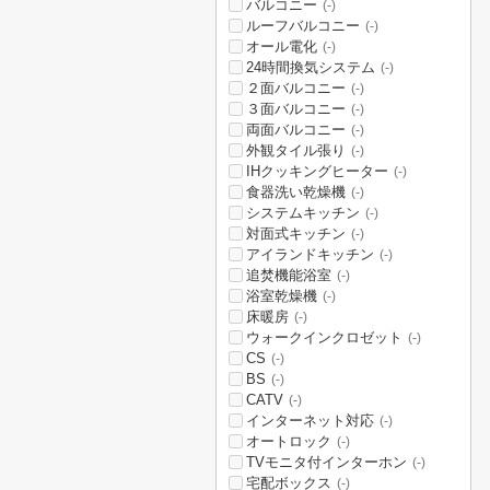
バルコニー
(-)
ルーフバルコニー
(-)
オール電化
(-)
24時間換気システム
(-)
２面バルコニー
(-)
３面バルコニー
(-)
両面バルコニー
(-)
外観タイル張り
(-)
IHクッキングヒーター
(-)
食器洗い乾燥機
(-)
システムキッチン
(-)
対面式キッチン
(-)
アイランドキッチン
(-)
追焚機能浴室
(-)
浴室乾燥機
(-)
床暖房
(-)
ウォークインクロゼット
(-)
CS
(-)
BS
(-)
CATV
(-)
インターネット対応
(-)
オートロック
(-)
TVモニタ付インターホン
(-)
宅配ボックス
(-)