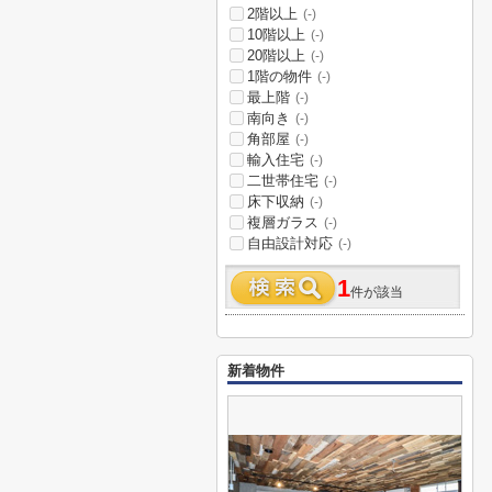
2階以上
(-)
10階以上
(-)
20階以上
(-)
1階の物件
(-)
最上階
(-)
南向き
(-)
角部屋
(-)
輸入住宅
(-)
二世帯住宅
(-)
床下収納
(-)
複層ガラス
(-)
自由設計対応
(-)
1
件が該当
新着物件