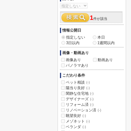
1
件が該当
情報公開日
指定しない
本日
3日以内
1週間以内
画像・動画あり
画像あり
動画あり
パノラマあり
こだわり条件
ペット相談
(-)
陽当り良好
(-)
閑静な住宅地
(-)
デザイナーズ
(-)
リフォーム済
(-)
リノベーション済
(-)
眺望良好
(-)
メゾネット
(-)
ベランダ
(-)