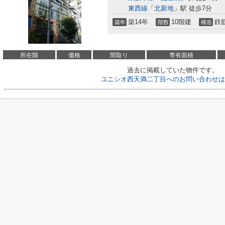
東西線
「
北新地
」駅 徒歩7分
築14年
10階建
鉄
築年
階数
構造
所在階
価格
間取り
専有面積
過去に掲載していた物件です。
ユニシオ西天満二丁目へのお問い合わせは