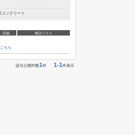
筋コンクリート
詳細
検討リスト
こちら
1
1-1
該当公開件数
件
件表示