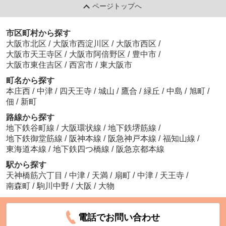
ページトップへ
市区町村から探す
大阪市北区
/
大阪市西淀川区
/
大阪市西区
/
大阪市天王寺区
/
大阪市阿倍野区
/
豊中市
/
大阪市東住吉区
/
西宮市
/
東大阪市
町名から探す
本庄西
/
中津
/
四天王寺
/
城山
/
鷹合
/
緑丘
/
中島
/
旭町
/
佃
/
新町
路線から探す
地下鉄谷町線
/
大阪環状線
/
地下鉄堺筋線
/
地下鉄御堂筋線
/
阪神本線
/
阪急神戸本線
/
福知山線
/
東海道本線
/
地下鉄四つ橋線
/
阪急京都本線
駅から探す
天神橋筋六丁目
/
中津
/
天満
/
扇町
/
中津
/
天王寺
/
南森町
/
駒川中野
/
大阪
/
大物
電話でお問い合わせ