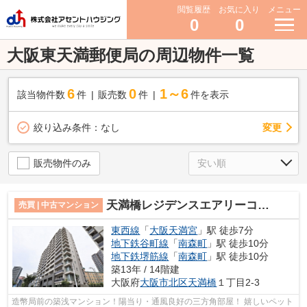
閲覧履歴
お気に入り
メニュー
0
0
大阪東天満郵便局の周辺物件一覧
6
0
1～6
該当物件数
件
販売数
件
件を表示
変更
絞り込み条件：
なし
販売物件のみ
天満橋レジデンスエアリーコート
売買 | 中古マンション
東西線
「
大阪天満宮
」駅 徒歩7分
地下鉄谷町線
「
南森町
」駅 徒歩10分
地下鉄堺筋線
「
南森町
」駅 徒歩10分
築13年 / 14階建
大阪府
大阪市北区
天満橋
１丁目2-3
造幣局前の築浅マンション！陽当り・通風良好の三方角部屋！ 嬉しいペット