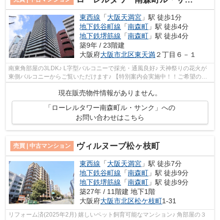
東西線
「
大阪天満宮
」駅 徒歩1分
地下鉄谷町線
「
南森町
」駅 徒歩4分
地下鉄堺筋線
「
南森町
」駅 徒歩4分
築9年 / 23階建
大阪府
大阪市北区
東天満
２丁目６－１
南東角部屋の3LDK♪ L字型バルコニーで採光・通風良好♪ 天神祭りの花火が
東側バルコニーからご覧いただけます♪ 【特別案内会実施中！！ご希望の日
時をご連絡ください！】
現在販売物件情報がありません。
「ローレルタワー南森町ル・サンク」への
お問い合わせはこちら
ヴィルヌーブ松ヶ枝町
売買 | 中古マンション
東西線
「
大阪天満宮
」駅 徒歩7分
地下鉄谷町線
「
南森町
」駅 徒歩9分
地下鉄堺筋線
「
南森町
」駅 徒歩9分
築27年 / 11階建 地下1階
大阪府
大阪市北区
松ケ枝町
1-31
リフォーム済(2025年2月) 嬉しいペット飼育可能なマンション♪ 角部屋の３