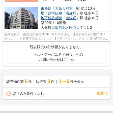
東西線
「
大阪天満宮
」駅 徒歩10分
地下鉄堺筋線
「
南森町
」駅 徒歩10分
地下鉄谷町線
「
南森町
」駅 徒歩10分
築29年 / 10階建
大阪府
大阪市北区
同心
１丁目1-2
室内改装済！ 南西角部屋の2LDK♪ 南向きで採光・通風良好なお部屋です！
嬉しいペット飼育可能なマンション 【空室ですのでいつでもご案内可能で
す！】
現在販売物件情報がありません。
「ベル・アーバニティ同心」への
お問い合わせはこちら
6
0
1～6
該当物件数
件
販売数
件
件を表示
変更
絞り込み条件：
なし