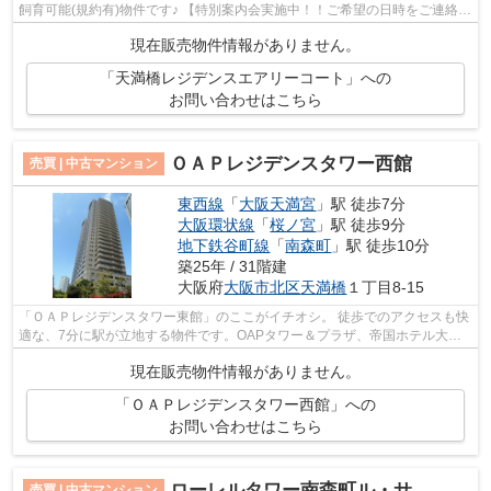
飼育可能(規約有)物件です♪ 【特別案内会実施中！！ご希望の日時をご連絡く
ださい！】
現在販売物件情報がありません。
「天満橋レジデンスエアリーコート」への
お問い合わせはこちら
ＯＡＰレジデンスタワー西館
売買 | 中古マンション
東西線
「
大阪天満宮
」駅 徒歩7分
大阪環状線
「
桜ノ宮
」駅 徒歩9分
地下鉄谷町線
「
南森町
」駅 徒歩10分
築25年 / 31階建
大阪府
大阪市北区
天満橋
１丁目8-15
「ＯＡＰレジデンスタワー東館」のここがイチオシ。 徒歩でのアクセスも快
適な、7分に駅が立地する物件です。OAPタワー＆プラザ、帝国ホテル大
阪、ギャラリー、マンション、公園で構成...
現在販売物件情報がありません。
「ＯＡＰレジデンスタワー西館」への
お問い合わせはこちら
ローレルタワー南森町ル・サンク
売買 | 中古マンション