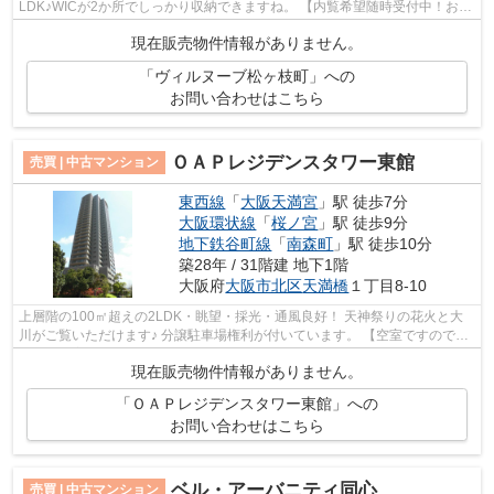
LDK♪WICが2か所でしっかり収納できますね。 【内覧希望随時受付中！お気
軽にご連絡ください♪】
現在販売物件情報がありません。
「ヴィルヌーブ松ヶ枝町」への
お問い合わせはこちら
ＯＡＰレジデンスタワー東館
売買 | 中古マンション
東西線
「
大阪天満宮
」駅 徒歩7分
大阪環状線
「
桜ノ宮
」駅 徒歩9分
地下鉄谷町線
「
南森町
」駅 徒歩10分
築28年 / 31階建 地下1階
大阪府
大阪市北区
天満橋
１丁目8-10
上層階の100㎡超えの2LDK・眺望・採光・通風良好！ 天神祭りの花火と大
川がご覧いただけます♪ 分譲駐車場権利が付いています。 【空室ですのでい
つでもご案内可能です！】
現在販売物件情報がありません。
「ＯＡＰレジデンスタワー東館」への
お問い合わせはこちら
ベル・アーバニティ同心
売買 | 中古マンション