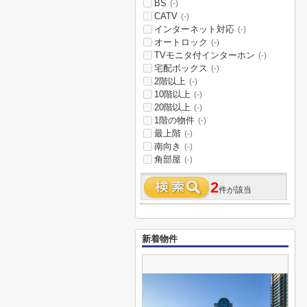
BS
(-)
CATV
(-)
インターネット対応
(-)
オートロック
(-)
TVモニタ付インターホン
(-)
宅配ボックス
(-)
2階以上
(-)
10階以上
(-)
20階以上
(-)
1階の物件
(-)
最上階
(-)
南向き
(-)
角部屋
(-)
2
件が該当
新着物件