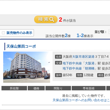
2
件が該当
並び順：
販売物件のみ表示
2
1-2
該当公開件数
棟
棟表示
天保山第四コーポ
大阪府
大阪市港区
築港
３丁目7-4
住所
交通
地下鉄中央線
「
大阪港
」駅 徒歩
地下鉄中央線
「
朝潮橋
」駅 徒歩2
築53年
12階建
鉄
築年
階数
構造
所在階
価格
間取り
専有面積
過去に掲載していた物件です。
天保山第四コーポへのお問い合わせはこ