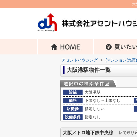
大
アセントハウジング
>
(マンション(売買
大阪港駅物件一覧
沿線
大阪港駅
価格
下限なし～上限なし
駅徒歩
指定しない
設備条件
指定なし
大阪メトロ地下鉄中央線
駅で絞り