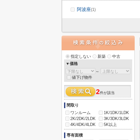
阿波座
(1)
指定しない
新築
中古
▼価格
～
値下げ物件
2
件が該当
間取り
ワンルーム
1K/1DK/1LDK
2K/2DK/2LDK
3K/3DK/3LDK
4K/4DK/4LDK
5K以上
専有面積