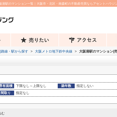
阪港駅のマンション一覧｜大阪市・北区・南森町の不動産売買ならアセントハウジ
))路線・駅から探す
>
大阪メトロ地下鉄中央線
>
大阪港駅のマンション(売
専有面積
下限なし～上限なし
築年数
指定しない
間取り
指定なし
込む