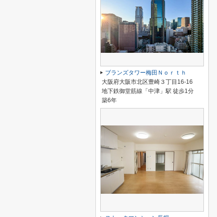
ブランズタワー梅田Ｎｏｒｔｈ
大阪府大阪市北区豊崎３丁目16-16
地下鉄御堂筋線「中津」駅 徒歩1分
築6年