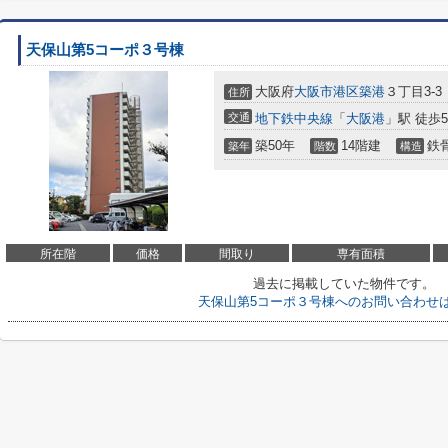
天保山第5コーポ３号棟
大阪府
大阪市港区
築港
３丁目3-3
住所
交通
地下鉄中央線
「
大阪港
」駅 徒歩
築50年
14階建
鉄
築年
階数
構造
所在階
価格
間取り
専有面積
過去に掲載していた物件です。
天保山第5コーポ３号棟へのお問い合わせ