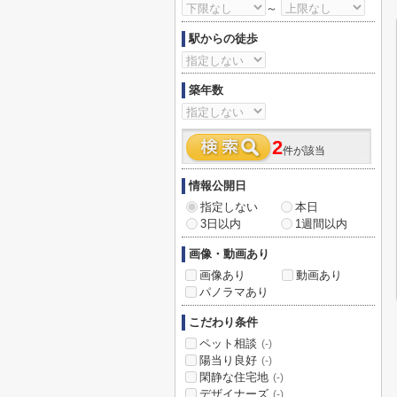
～
駅からの徒歩
築年数
2
件が該当
情報公開日
指定しない
本日
3日以内
1週間以内
画像・動画あり
画像あり
動画あり
パノラマあり
こだわり条件
ペット相談
(-)
陽当り良好
(-)
閑静な住宅地
(-)
デザイナーズ
(-)