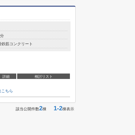
5分
骨鉄筋コンクリート
詳細
検討リスト
はこちら
2
1-2
該当公開件数
棟
棟表示