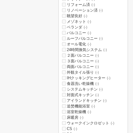
リフォーム済
(-)
リノベーション済
(-)
眺望良好
(-)
メゾネット
(-)
ベランダ
(-)
バルコニー
(-)
ルーフバルコニー
(-)
オール電化
(-)
24時間換気システム
(-)
２面バルコニー
(-)
３面バルコニー
(-)
両面バルコニー
(-)
外観タイル張り
(-)
IHクッキングヒーター
(-)
食器洗い乾燥機
(-)
システムキッチン
(-)
対面式キッチン
(-)
アイランドキッチン
(-)
追焚機能浴室
(-)
浴室乾燥機
(-)
床暖房
(-)
ウォークインクロゼット
(-)
CS
(-)