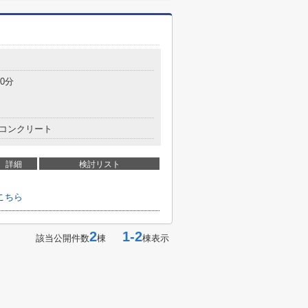
0分
コンクリート
詳細
検討リスト
こちら
2
1-2
該当公開件数
棟
棟表示