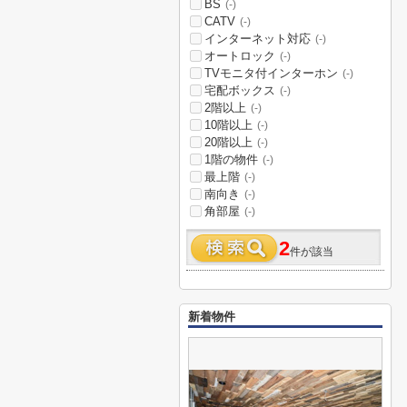
BS
(-)
CATV
(-)
インターネット対応
(-)
オートロック
(-)
TVモニタ付インターホン
(-)
宅配ボックス
(-)
2階以上
(-)
10階以上
(-)
20階以上
(-)
1階の物件
(-)
最上階
(-)
南向き
(-)
角部屋
(-)
2
件が該当
新着物件