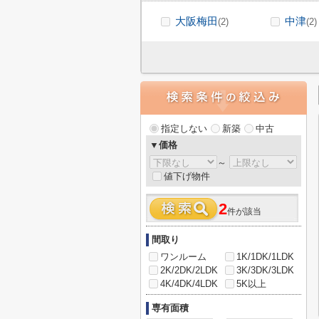
大阪梅田
中津
(2)
(2)
指定しない
新築
中古
▼価格
～
値下げ物件
2
件が該当
間取り
ワンルーム
1K/1DK/1LDK
2K/2DK/2LDK
3K/3DK/3LDK
4K/4DK/4LDK
5K以上
専有面積