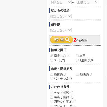
～
駅からの徒歩
築年数
2
件が該当
情報公開日
指定しない
本日
3日以内
1週間以内
画像・動画あり
画像あり
動画あり
パノラマあり
こだわり条件
ペット相談
(-)
陽当り良好
(-)
閑静な住宅地
(-)
デザイナーズ
(-)