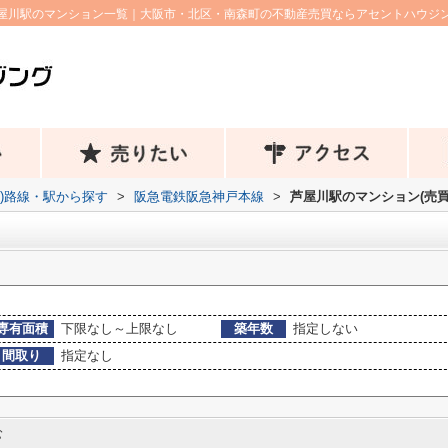
屋川駅のマンション一覧｜大阪市・北区・南森町の不動産売買ならアセントハウジ
))路線・駅から探す
>
阪急電鉄阪急神戸本線
>
芦屋川駅のマンション(売買
専有面積
下限なし～上限なし
築年数
指定しない
間取り
指定なし
む