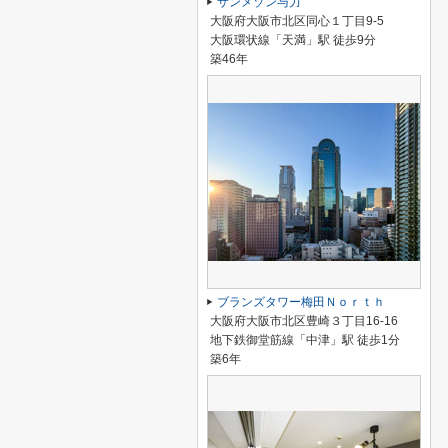
サンメゾン与力
大阪府大阪市北区同心１丁目9-5
大阪環状線「天満」駅 徒歩9分
築46年
ブランズタワー梅田Ｎｏｒｔｈ
大阪府大阪市北区豊崎３丁目16-16
地下鉄御堂筋線「中津」駅 徒歩1分
築6年