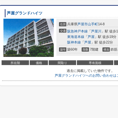
芦屋グランドハイツ
兵庫県
芦屋市
山手町
14-8
住所
交通
阪急神戸本線
「
芦屋川
」駅 徒歩1
東海道本線
「
芦屋
」駅 徒歩19分
阪神本線
「
芦屋
」駅 徒歩22分
築60年
7階建
鉄筋
築年
階数
構造
所在階
価格
間取り
専有面積
過去に掲載していた物件です。
芦屋グランドハイツへのお問い合わせは