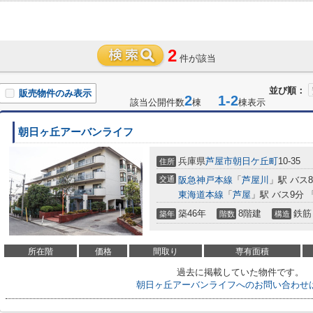
2
件が該当
並び順：
販売物件のみ表示
2
1-2
該当公開件数
棟
棟表示
朝日ヶ丘アーバンライフ
兵庫県
芦屋市
朝日ケ丘町
10-35
住所
交通
阪急神戸本線
「
芦屋川
」駅 バス
東海道本線
「
芦屋
」駅 バス9分 
築46年
8階建
鉄筋
築年
階数
構造
所在階
価格
間取り
専有面積
過去に掲載していた物件です。
朝日ヶ丘アーバンライフへのお問い合わせ