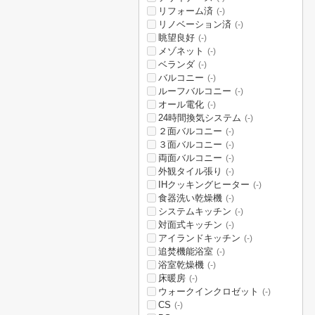
リフォーム済
(-)
リノベーション済
(-)
眺望良好
(-)
メゾネット
(-)
ベランダ
(-)
バルコニー
(-)
ルーフバルコニー
(-)
オール電化
(-)
24時間換気システム
(-)
２面バルコニー
(-)
３面バルコニー
(-)
両面バルコニー
(-)
外観タイル張り
(-)
IHクッキングヒーター
(-)
食器洗い乾燥機
(-)
システムキッチン
(-)
対面式キッチン
(-)
アイランドキッチン
(-)
追焚機能浴室
(-)
浴室乾燥機
(-)
床暖房
(-)
ウォークインクロゼット
(-)
CS
(-)