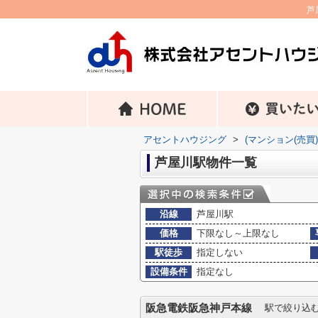
芦
アセントハウジング
>
(マンション(売買
芦屋川駅物件一覧
沿線
芦屋川駅
価格
下限なし～上限なし
駅徒歩
指定しない
設備条件
指定なし
阪急電鉄阪急神戸本線
駅で絞り込