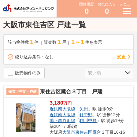
閲覧履歴
お気に入り
メニュー
0
0
大阪市東住吉区 戸建一覧
1
1
1～1
該当物件数
件
販売数
戸
件を表示
変更
絞り込み条件：
なし
販売物件のみ
東住吉区鷹合３丁目 戸建
売買 | 中古一戸建
3,180
万円
近鉄南大阪線
「
矢田
」駅 徒歩9分
近鉄南大阪線
「
針中野
」駅 徒歩12分
地下鉄谷町線
「
駒川中野
」駅 徒歩19分
築20年 / 3階建
大阪府
大阪市東住吉区
鷹合
３丁目16-16