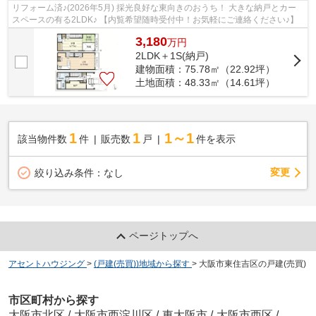
リフォーム済♪(2026年5月) 採光良好な東向きのおうち！ 大きな納戸とカー
スペースの有る2LDK♪ 【内覧希望随時受付中！お気軽にご連絡ください♪】
3,180
万
円
2LDK＋1S(納戸)
建物面積：75.78㎡（22.92坪）
土地面積：48.33㎡（14.61坪）
1
1
1～1
該当物件数
件
販売数
戸
件を表示
変更
絞り込み条件：
なし
ページトップへ
アセントハウジング
>
(戸建(売買))地域から探す
>
大阪市東住吉区の戸建(売買)
市区町村から探す
大阪市北区
/
大阪市西淀川区
/
東大阪市
/
大阪市西区
/