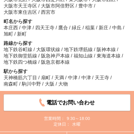
大阪市天王寺区
/
大阪市阿倍野区
/
豊中市
/
大阪市東住吉区
/
西宮市
町名から探す
本庄西
/
中津
/
四天王寺
/
鷹合
/
緑丘
/
稲葉
/
新庄
/
中島
/
旭町
/
新町
路線から探す
地下鉄谷町線
/
大阪環状線
/
地下鉄堺筋線
/
阪神本線
/
地下鉄御堂筋線
/
阪急神戸本線
/
福知山線
/
東海道本線
/
地下鉄四つ橋線
/
阪急京都本線
駅から探す
天神橋筋六丁目
/
扇町
/
天満
/
中津
/
中津
/
天王寺
/
南森町
/
駒川中野
/
大阪
/
大物
電話でお問い合わせ
営業時間：
9:30～18:00
定休日：
水曜