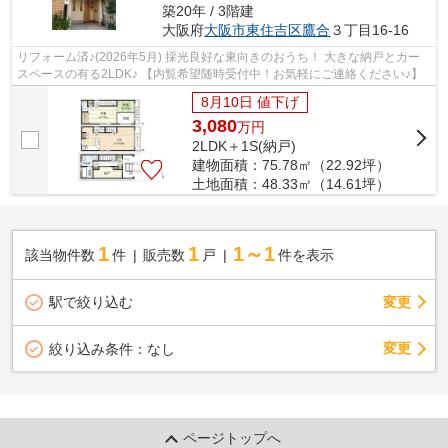
築20年 / 3階建
大阪府
大阪市東住吉区
鷹合
３丁目16-16
リフォーム済♪(2026年5月) 採光良好な東向きのおうち！ 大きな納戸とカー
スペースの有る2LDK♪ 【内覧希望随時受付中！お気軽にご連絡ください♪】
8月10日 値下げ
3,080
万
円
2LDK＋1S(納戸)
建物面積：75.78㎡（22.92坪）
土地面積：48.33㎡（14.61坪）
1
1
1～1
該当物件数
件
販売数
戸
件を表示
駅で絞り込む
変更
変更
絞り込み条件：
なし
ページトップへ