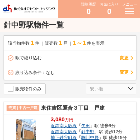
閲覧履歴
お気に入り
メニュー
0
0
針中野駅物件一覧
1
1
1～1
該当物件数
件
販売数
戸
件を表示
駅で絞り込む
変更
変更
絞り込み条件：
なし
販売物件のみ
東住吉区鷹合３丁目 戸建
売買 | 中古一戸建
3,080
万円
近鉄南大阪線
「
矢田
」駅 徒歩9分
近鉄南大阪線
「
針中野
」駅 徒歩12分
地下鉄谷町線
「
駒川中野
」駅 徒歩19分