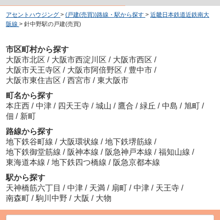
アセントハウジング
>
(戸建(売買))路線・駅から探す
>
近畿日本鉄道近鉄南大
阪線
>
針中野駅の戸建(売買)
市区町村から探す
大阪市北区
/
大阪市西淀川区
/
大阪市西区
/
大阪市天王寺区
/
大阪市阿倍野区
/
豊中市
/
大阪市東住吉区
/
西宮市
/
東大阪市
町名から探す
本庄西
/
中津
/
四天王寺
/
城山
/
鷹合
/
緑丘
/
中島
/
旭町
/
佃
/
新町
路線から探す
地下鉄谷町線
/
大阪環状線
/
地下鉄堺筋線
/
地下鉄御堂筋線
/
阪神本線
/
阪急神戸本線
/
福知山線
/
東海道本線
/
地下鉄四つ橋線
/
阪急京都本線
駅から探す
天神橋筋六丁目
/
中津
/
天満
/
扇町
/
中津
/
天王寺
/
南森町
/
駒川中野
/
大阪
/
大物