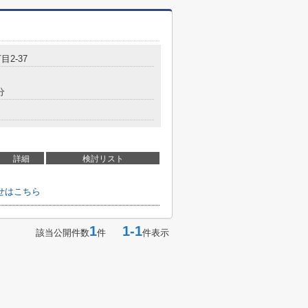
目2-37
分
詳細
検討リスト
せはこちら
1
1-1
該当公開件数
件
件表示