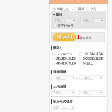
指定しない
新築
中古
▼価格
～
値下げ物件
1
件が該当
間取り
ワンルーム
1K/1DK/1LDK
2K/2DK/2LDK
3K/3DK/3LDK
4K/4DK/4LDK
5K以上
建物面積
～
土地面積
～
駅からの徒歩