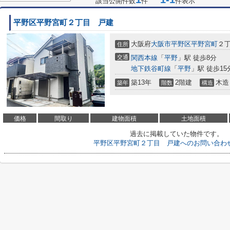
該当公開件数
件
件表示
平野区平野宮町２丁目 戸建
大阪府
大阪市平野区
平野宮町
２丁
住所
交通
関西本線
「
平野
」駅 徒歩8分
地下鉄谷町線
「
平野
」駅 徒歩15
築13年
2階建
木造
築年
階数
構造
価格
間取り
建物面積
土地面積
過去に掲載していた物件です。
平野区平野宮町２丁目 戸建へのお問い合わ