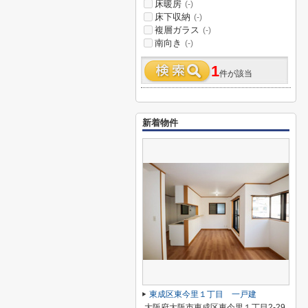
床暖房
(-)
床下収納
(-)
複層ガラス
(-)
南向き
(-)
1
件が該当
新着物件
東成区東今里１丁目 一戸建
大阪府大阪市東成区東今里１丁目2-29