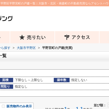
市平野区平野宮町の戸建一覧｜大阪市・北区・南森町の不動産売買ならアセントハウ
域から探す
>
大阪市平野区
>
平野宮町の戸建(売買)
一覧
面積
下限なし～上限なし
築年数
指定しない
間取り
指定なし
並び順：
販売物件のみ表示
1
1-1