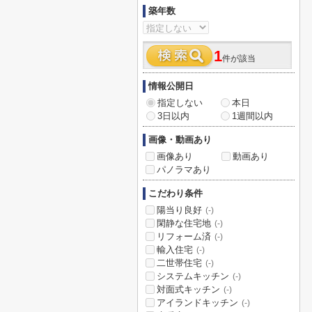
築年数
1
件が該当
情報公開日
指定しない
本日
3日以内
1週間以内
画像・動画あり
画像あり
動画あり
パノラマあり
こだわり条件
陽当り良好
(-)
閑静な住宅地
(-)
リフォーム済
(-)
輸入住宅
(-)
二世帯住宅
(-)
システムキッチン
(-)
対面式キッチン
(-)
アイランドキッチン
(-)