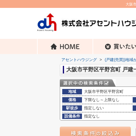
大阪
アセントハウジング
>
(戸建(売買))地
大阪市平野区平野宮町 戸建
地域
大阪市平野区平野宮町
価格
下限なし～上限なし
駅徒歩
指定しない
設備条件
指定なし