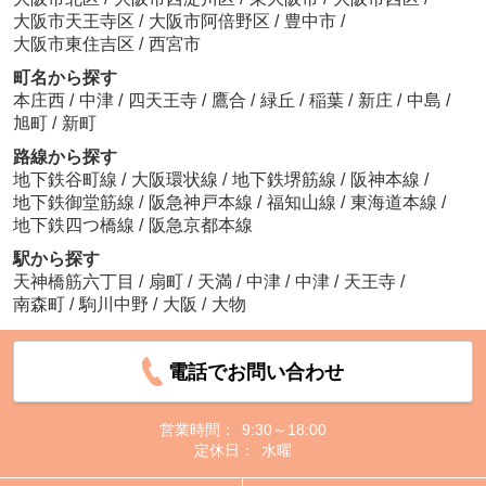
大阪市天王寺区
/
大阪市阿倍野区
/
豊中市
/
大阪市東住吉区
/
西宮市
町名から探す
本庄西
/
中津
/
四天王寺
/
鷹合
/
緑丘
/
稲葉
/
新庄
/
中島
/
旭町
/
新町
路線から探す
地下鉄谷町線
/
大阪環状線
/
地下鉄堺筋線
/
阪神本線
/
地下鉄御堂筋線
/
阪急神戸本線
/
福知山線
/
東海道本線
/
地下鉄四つ橋線
/
阪急京都本線
駅から探す
天神橋筋六丁目
/
扇町
/
天満
/
中津
/
中津
/
天王寺
/
南森町
/
駒川中野
/
大阪
/
大物
電話でお問い合わせ
営業時間：
9:30～18:00
定休日：
水曜