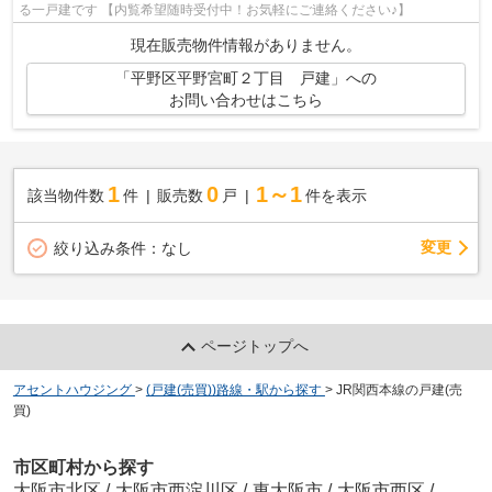
る一戸建です 【内覧希望随時受付中！お気軽にご連絡ください♪】
現在販売物件情報がありません。
「平野区平野宮町２丁目 戸建」への
お問い合わせはこちら
1
0
1～1
該当物件数
件
販売数
戸
件を表示
変更
絞り込み条件：
なし
ページトップへ
アセントハウジング
>
(戸建(売買))路線・駅から探す
>
JR関西本線の戸建(売
買)
市区町村から探す
大阪市北区
/
大阪市西淀川区
/
東大阪市
/
大阪市西区
/