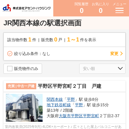
閲覧履歴
お気に入り
メニュー
0
0
JR関西本線の駅選択画面
1
0
1～1
該当物件数
件
販売数
戸
件を表示
変更
絞り込み条件：
なし
販売物件のみ
平野区平野宮町２丁目 戸建
売買 | 中古一戸建
関西本線
「
平野
」駅 徒歩8分
地下鉄谷町線
「
平野
」駅 徒歩15分
築13年 / 2階建
大阪府
大阪市平野区
平野宮町
２丁目2-37
室内改装済(2025年9月) 4LDK+カーポート♪ 広々とした屋上バルコニーがあ