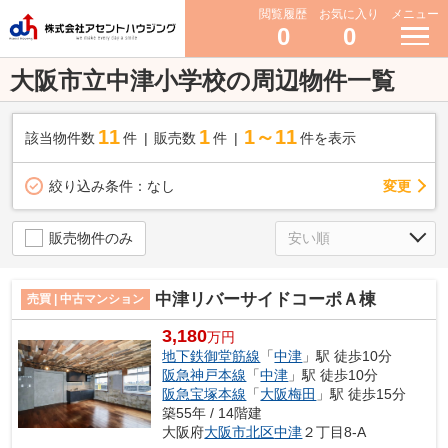
閲覧履歴
お気に入り
メニュー
0
0
大阪市立中津小学校の周辺物件一覧
11
1
1～11
該当物件数
件
販売数
件
件を表示
変更
絞り込み条件：
なし
販売物件のみ
中津リバーサイドコーポＡ棟
売買 | 中古マンション
3,180
万円
地下鉄御堂筋線
「
中津
」駅 徒歩10分
阪急神戸本線
「
中津
」駅 徒歩10分
阪急宝塚本線
「
大阪梅田
」駅 徒歩15分
築55年 / 14階建
大阪府
大阪市北区
中津
２丁目8-A