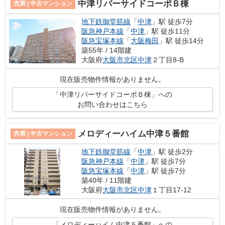
中津リバーサイドコーポＢ棟
売買 | 中古マンション
地下鉄御堂筋線
「
中津
」駅 徒歩7分
阪急神戸本線
「
中津
」駅 徒歩11分
阪急宝塚本線
「
大阪梅田
」駅 徒歩14分
築55年 / 14階建
大阪府
大阪市北区
中津
２丁目8-B
現在販売物件情報がありません。
「中津リバーサイドコーポＢ棟」への
お問い合わせはこちら
メロディーハイム中津５番館
売買 | 中古マンション
地下鉄御堂筋線
「
中津
」駅 徒歩2分
阪急神戸本線
「
中津
」駅 徒歩7分
阪急宝塚本線
「
中津
」駅 徒歩7分
築40年 / 11階建
大阪府
大阪市北区
中津
１丁目17-12
現在販売物件情報がありません。
「メロディーハイム中津５番館」への