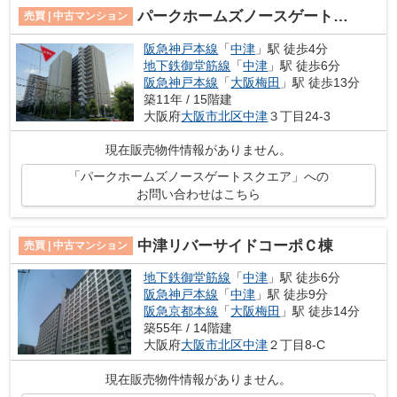
パークホームズノースゲートスクエア
売買 | 中古マンション
阪急神戸本線
「
中津
」駅 徒歩4分
地下鉄御堂筋線
「
中津
」駅 徒歩6分
阪急神戸本線
「
大阪梅田
」駅 徒歩13分
築11年 / 15階建
大阪府
大阪市北区
中津
３丁目24-3
現在販売物件情報がありません。
「パークホームズノースゲートスクエア」への
お問い合わせはこちら
中津リバーサイドコーポＣ棟
売買 | 中古マンション
地下鉄御堂筋線
「
中津
」駅 徒歩6分
阪急神戸本線
「
中津
」駅 徒歩9分
阪急京都本線
「
大阪梅田
」駅 徒歩14分
築55年 / 14階建
大阪府
大阪市北区
中津
２丁目8-C
現在販売物件情報がありません。