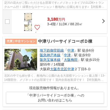
淀川の花火がご覧いただけるお部屋です♪ メゾネットタイプの1LDK+トラン
クルーム付！ 緑豊かなロケーション！敷地内に公園も有ります♪ 【内覧希望
随時受付中！お気軽にご連絡ください♪】
3,180
万
円
3-4階 / 1LDK / 88.20㎡
中津リバーサイドコーポＤ棟
売買 | 中古マンション
地下鉄御堂筋線
「
中津
」駅 徒歩6分
阪急神戸本線
「
中津
」駅 徒歩9分
阪急宝塚本線
「
大阪梅田
」駅 徒歩15分
築55年 / 14階建
大阪府
大阪市北区
中津
２丁目8-Ｄ
北区の中でも緑が多く、敷地内に公園のある大規模マンション♪ 最上階！13-
14階部分、メゾネットのお部屋です！ 室内全面改装済です！ 【特別案内会
実施中！！ご希望の日時をご連絡くだ...
現在販売物件情報がありません。
「中津リバーサイドコーポＤ棟」への
お問い合わせはこちら