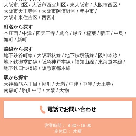
大阪市北区
/
大阪市西淀川区
/
東大阪市
/
大阪市西区
/
大阪市天王寺区
/
大阪市阿倍野区
/
豊中市
/
大阪市東住吉区
/
西宮市
町名から探す
本庄西
/
中津
/
四天王寺
/
鷹合
/
緑丘
/
稲葉
/
新庄
/
中島
/
旭町
/
新町
路線から探す
地下鉄谷町線
/
大阪環状線
/
地下鉄堺筋線
/
阪神本線
/
地下鉄御堂筋線
/
阪急神戸本線
/
福知山線
/
東海道本線
/
地下鉄四つ橋線
/
阪急京都本線
駅から探す
天神橋筋六丁目
/
扇町
/
天満
/
中津
/
中津
/
天王寺
/
南森町
/
駒川中野
/
大阪
/
大物
電話でお問い合わせ
営業時間：
9:30～18:00
定休日：
水曜