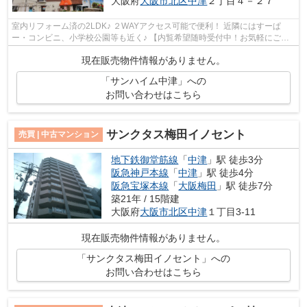
大阪府
大阪市北区
中津
２丁目４－２７
室内リフォーム済の2LDK♪ ２WAYアクセス可能で便利！ 近隣にはすーぱ
ー・コンビニ、小学校公園等も近く♪ 【内覧希望随時受付中！お気軽にご連
絡ください♪】
現在販売物件情報がありません。
「サンハイム中津」への
お問い合わせはこちら
サンクタス梅田イノセント
売買 | 中古マンション
地下鉄御堂筋線
「
中津
」駅 徒歩3分
阪急神戸本線
「
中津
」駅 徒歩4分
阪急宝塚本線
「
大阪梅田
」駅 徒歩7分
築21年 / 15階建
大阪府
大阪市北区
中津
１丁目3-11
現在販売物件情報がありません。
「サンクタス梅田イノセント」への
お問い合わせはこちら