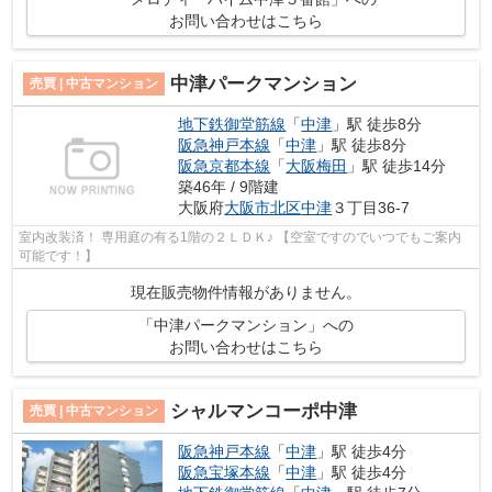
お問い合わせはこちら
中津パークマンション
売買 | 中古マンション
地下鉄御堂筋線
「
中津
」駅 徒歩8分
阪急神戸本線
「
中津
」駅 徒歩8分
阪急京都本線
「
大阪梅田
」駅 徒歩14分
築46年 / 9階建
大阪府
大阪市北区
中津
３丁目36-7
室内改装済！ 専用庭の有る1階の２ＬＤＫ♪ 【空室ですのでいつでもご案内
可能です！】
現在販売物件情報がありません。
「中津パークマンション」への
お問い合わせはこちら
シャルマンコーポ中津
売買 | 中古マンション
阪急神戸本線
「
中津
」駅 徒歩4分
阪急宝塚本線
「
中津
」駅 徒歩4分