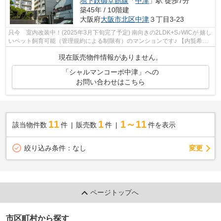
地下鉄御堂筋線
「
中津
」駅 徒歩7分
築45年 / 10階建
大阪府
大阪市北区
中津
３丁目3-23
只今 室内改装中！(2025年3月下旬完了予定) 南向きの2LDK+S♪WICが 嬉し
いペット飼育可能（管理規約による制限有）のマンションです♪ 【内覧希望
随時受付中！お気軽にご連絡ください♪】
現在販売物件情報がありません。
「シャルマンコーポ中津」への
お問い合わせはこちら
11
1
1～11
該当物件数
件
販売数
件
件を表示
変更
絞り込み条件：
なし
ページトップへ
市区町村から探す