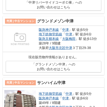
「中津リバーサイドコーポＣ棟」への
お問い合わせはこちら
グランドメゾン中津
売買 | 中古マンション
阪急神戸本線
「
中津
」駅 徒歩5分
地下鉄御堂筋線
「
中津
」駅 徒歩6分
阪急京都本線
「
大阪梅田
」駅 徒歩13分
築28年 / 9階建
大阪府
大阪市北区
中津
３丁目29-38
現在販売物件情報がありません。
「グランドメゾン中津」への
お問い合わせはこちら
サンハイム中津
売買 | 中古マンション
地下鉄御堂筋線
「
中津
」駅 徒歩5分
阪急神戸本線
「
中津
」駅 徒歩6分
築49年 / 8階建