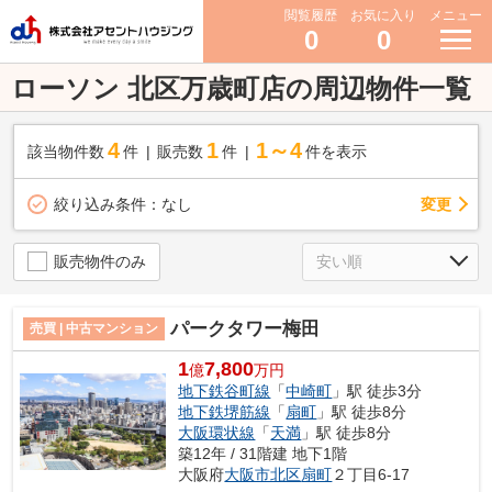
閲覧履歴
お気に入り
メニュー
0
0
ローソン 北区万歳町店の周辺物件一覧
4
1
1～4
該当物件数
件
販売数
件
件を表示
変更
絞り込み条件：
なし
販売物件のみ
パークタワー梅田
売買 | 中古マンション
1
7,800
億
万円
地下鉄谷町線
「
中崎町
」駅 徒歩3分
地下鉄堺筋線
「
扇町
」駅 徒歩8分
大阪環状線
「
天満
」駅 徒歩8分
築12年 / 31階建 地下1階
大阪府
大阪市北区
扇町
２丁目6-17