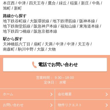
本庄西
/
中津
/
四天王寺
/
鷹合
/
緑丘
/
稲葉
/
新庄
/
中島
/
旭町
/
新町
路線から探す
地下鉄谷町線
/
大阪環状線
/
地下鉄堺筋線
/
阪神本線
/
地下鉄御堂筋線
/
阪急神戸本線
/
福知山線
/
東海道本線
/
地下鉄四つ橋線
/
阪急京都本線
駅から探す
天神橋筋六丁目
/
扇町
/
天満
/
中津
/
中津
/
天王寺
/
南森町
/
駒川中野
/
大阪
/
大物
電話でお問い合わせ
営業時間：
9:30～18:00
定休日：
水曜
ホーム
会社概要
お問い合わせ
物件リクエスト