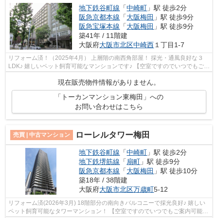
地下鉄谷町線
「
中崎町
」駅 徒歩2分
阪急京都本線
「
大阪梅田
」駅 徒歩9分
阪急宝塚本線
「
大阪梅田
」駅 徒歩9分
築41年 / 11階建
大阪府
大阪市北区
中崎西
１丁目1-7
リフォーム済！（2025年4月） 上層階の南西角部屋！ 採光・通風良好な３
LDK♪ 嬉しいペット飼育可能なマンションです♪ 【空室ですのでいつでもご案
内可能です！】
現在販売物件情報がありません。
「トーカンマンション東梅田」への
お問い合わせはこちら
ローレルタワー梅田
売買 | 中古マンション
地下鉄谷町線
「
中崎町
」駅 徒歩2分
地下鉄堺筋線
「
扇町
」駅 徒歩9分
阪急京都本線
「
大阪梅田
」駅 徒歩10分
築18年 / 38階建
大阪府
大阪市北区
万歳町
5-12
リフォーム済(2026年3月) 18階部分の南向きバルコニーで採光良好♪ 嬉しい
ペット飼育可能なタワーマンション！ 【空室ですのでいつでもご案内可能で