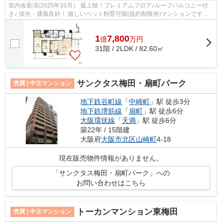
室内改装済(2025年10月） 最上階！プレミアムフロア♪ルーフバルコニー付
き♪ 採光・通風良好！ 嬉しいペット飼育可能(規約制限有)マンションです！
免震構造タワーマンションで共用施設...
1
7,800
億
万
円
31階 / 2LDK / 82.60㎡
サンクタス梅田・扇町パーク
売買 | 中古マンション
地下鉄谷町線
「
中崎町
」駅 徒歩3分
地下鉄堺筋線
「
扇町
」駅 徒歩6分
大阪環状線
「
天満
」駅 徒歩6分
築22年 / 15階建
大阪府
大阪市北区
山崎町
4-18
現在販売物件情報がありません。
「サンクタス梅田・扇町パーク」への
お問い合わせはこちら
トーカンマンション東梅田
売買 | 中古マンション